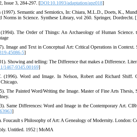
 Issue 3, 284-297. [
DOI:10.1093/adaptation/apz018
]
n (1997). Semantic and Semiotics, In: Chiara, M.L.D., Doets, K., Mun
and Norms in Science. Synthese Library, vol 260. Springer, Dordrecht. [
 (1994). The Order of Things: An Archaeology of Human Science. t
tage
). Image and Text in Conceptual Art: Critical Operations in Context. 
319-45086-5
]
1). Showing and telling: The Difference that makes a Difference. Lite
11/1467-9345.00169
]
T. (1996). Word and Image. In Nelson, Robert and Richard Shiff. C
f Chicago.
5). The Painted Word/Writing the Image. Master of Fine Arts Thesis, 
dney.
03). Same Differences: Word and Image in the Contemporary Art. CI
563963
]
9). Foucault s Philosophy of Art: A Genealogy of Modernity. London: 
y. Untitled. 1952 | MoMA