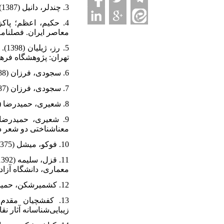
3. چندلر، دانیل (1387). مبانی نشانه‌‌‌‌‌شناسی. ترجمۀ مهدی پارسا. تهران: سوره مهر.
معاصر ایران. فصلنامه نگره. (0.
ر).
تهران: پژوهشگاه فر.
6. سجودی، فرزان (1388). نشانه شناسی: نظریه و عمل. تهران: نشر علم.
7. سجودی، فرزان (1387). نشانه شناسی کاربردی. تهران: نشر علم.
8. شعیری، حمیدرضا (1388). از نشانه‌‌‌‌‌شناسی ساختگرا تا نشانه-معناشناسی گفتمانی. نقد ادبی. 2(8)، 51-33.
معناشناختی دو شعر دیدا.
10. فوکو، میشل (1375). این یک چپق نیست: با نقاشی‌‌‌‌‌هایی از رنه ماگریت. ترجمۀ مانی حقیقی. تهران: مرکز.
معماری، دانشگاه آزا.
12. کشمیرشکن، حمید (1396). کنکاشی در هنر معاصر ایران. تهران: نظر.
زیبایی‌‌‌‌‌شناسانه آثار نقا.