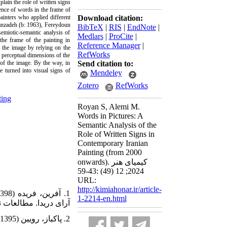
plain the role of written signs
ence of words in the frame of
ainters who applied different
Download citation:
sanzadeh (b: 1963), Fereydoun
BibTeX
|
RIS
|
EndNote
|
emiotic-semantic analysis of
Medlars
|
ProCite
|
the frame of the painting in
Reference Manager
|
f the image by relying on the
RefWorks
e perceptual dimensions of the
s of the image. By the way, in
Send citation to:
e turned into visual signs of
Mendeley
Zotero
RefWorks
ting
Royan S, Alemi M.
Words in Pictures: A
Semantic Analysis of the
Role of Written Signs in
Contemporary Iranian
Painting (from 2000
onwards). کیمیای هنر
2024; 12 (49) :43-59
URL:
http://kimiahonar.ir/article-
1-2214-en.html
آرای دریدا. مطالعات تطبیق.
2. پاکباز، رویین (1395). دایره المعارف هنر. تهران: فرهنگ معاصر.