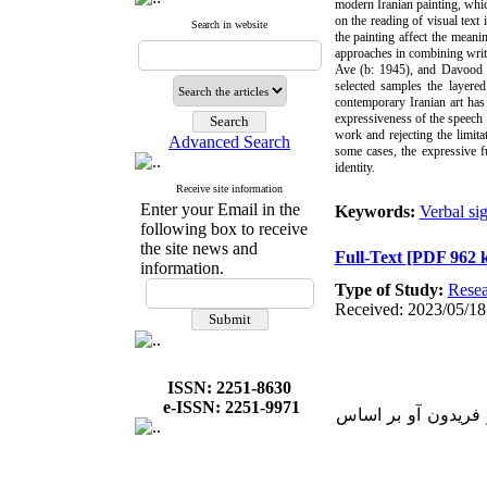
modern Iranian painting, which
on the reading of visual text
Search in website
the painting affect the mean
approaches in combining writ
Ave (b: 1945), and Davood Z
selected samples the layere
contemporary Iranian art has
expressiveness of the speech a
work and rejecting the limita
Advanced Search
some cases, the expressive f
identity.
Receive site information
Enter your Email in the
Keywords:
Verbal si
following box to receive
the site news and
Full-Text
[PDF 962 
information.
Type of Study:
Resea
Received: 2023/05/18
ISSN: 2251-8630
e-ISSN: 2251-9971
1.  و فریدون آو بر اساس