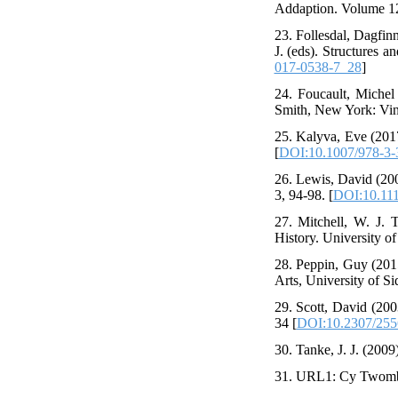
Addaption. Volume 12,
23. Follesdal, Dagfin
J. (eds). Structures 
017-0538-7_28
]
24. Foucault, Michel
Smith, New York: Vin
25. Kalyva, Eve (2017
[
DOI:10.1007/978-3-
26. Lewis, David (200
3, 94-98. [
DOI:10.11
27. Mitchell, W. J. 
History. University o
28. Peppin, Guy (201
Arts, University of Si
29. Scott, David (20
34 [
DOI:10.2307/25
30. Tanke, J. J. (200
31. URL1: Cy Twombl