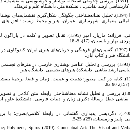
کیاشمشکی، زهرا (1394). تحلیل نشانه‌‌‌‌‌شناختی چگونگی شکل‌‌‌‌‌گیری نقشمایه‌‌‌‌‌های
 المللی معماری، شهرسازی، عمران، هنر و محیط زیست؛ افق های آی
محمدی خانقشلاقی، فرزانه؛ مازیار، امیر (1395). تقابل تصویر و کلمه 
هار و تابستان، (17)، 5- 18
مریدی، محمدرضا (1397). گفتمان‌‌‌‌‌های فرهنگی و جریان‌‌‌‌‌های هنری ایران: کندوکاوی 
دانشگاه هنر و کتاب آبان
نودلمن، پری (1389). کنایه در کتب مصور: ذهنیت و عینیت، زمان و فضا. ترجمۀ بنفش
8
هاتفی، محمد (1388). بررسی و تحلیل نشانه-معناشناختی رابطه متن کلامی و تصوی
نقاشی خط). رسالۀ دکتری زبان و ادبیات فارسی، دانشکدۀ علوم انس
هاتفی، محمد (1400). دگردیسی پدیداری گفتمانی در رابطۀ کلامی/بصری؛ با.
. پاییز و زمستان، (25)، 25-5
ine; Polymeris, Spiros (2019). Conceptual Art: The Visual and Verba