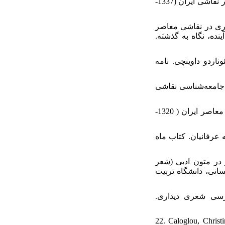
14. کیاشمشکی، زهرا (1391). بررسی چگونگی استحاله نوشتار و خوشنویسی به نقشمایه در نقاشی ایران (1337-
15.  نوشتاری در نقاشی معاصر
نده، نگاه به گذشته
16. در پاراگون لئوناردو داوینچی. نامه
17. در جامعه‌‌‌‌‌شناسی نقاشی
18. ملامحمدی، زهرا (1393). بررسی و تحلیل عناصر نوشتاری فارسی در هنرهای تجسمی معاصر ایران ( 1320-
19. ه عرفانیان. کتاب ماه
20. ر در متون ادبی (شعر
انی، دانشگاه تربیت
21.  بررسی شعری دیداری
22. Caloglou, Christ