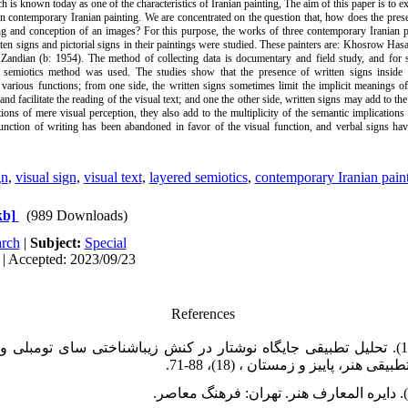
 is known today as one of the characteristics of Iranian painting, The aim of this paper is to ex
 in contemporary Iranian painting. We are concentrated on the question that, how does the pres
ing and conception of an images? For this purpose, the works of three contemporary Iranian p
ten signs and pictorial signs in their paintings were studied. These painters are: Khosrow Ha
andian (b: 1954). The method of collecting data is documentary and field study, and for s
d semiotics method was used. The studies show that the presence of written signs inside 
 various functions; from one side, the written signs sometimes limit the implicit meanings o
nd facilitate the reading of the visual text; and one the other side, written signs may add to th
tions of mere visual perception, they also add to the multiplicity of the semantic implication
unction of writing has been abandoned in favor of the visual function, and verbal signs hav
gn
,
visual sign
,
visual text
,
layered semiotics
,
contemporary Iranian pain
kb]
(989 Downloads)
rch
|
Subject:
Special
 | Accepted: 2023/09/23
References
آفرین، فریده (1398). تحلیل تطبیقی جایگاه نوشتار در کنش زیباشناختی سای تومبلی
ی هنر، پاییز و زمستان ، (18)، 88-71