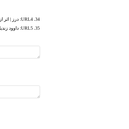
34. URL4: درز | اثر از فریدون آو (darz.art)
35. URL5: داوود زندیان - گالری ایرانشهر (iranshahrgallery.com)