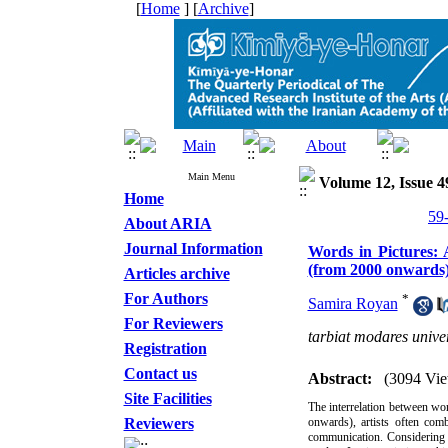
[
Home
] [
Archive
]
Main Menu
Volume 12, Issue 4
Home
About ARIA
Journal Information
Words in Pictures: 
(from 2000 onwards
Articles archive
For Authors
*
Samira Royan
For Reviewers
tarbiat modares univer
Registration
Contact us
Abstract:
(3094 Vie
Site Facilities
The interrelation between wo
Reviewers
onwards), artists often com
communication. Considering t