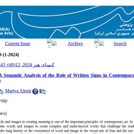
9 (1-2024)
کیمیای هنر 2024, 12(49): 43-59
A Semantic Analysis of the Role of Written Signs in Contempora
)
,
Mariya Alemi
sity
ws)
rds and images in creating meaning is one of the important principles of contemporary art. I
bine words and images to create complex and multi-layered works that challenge the trad
he long history of the coexistence of word and image in the visual arts of Iran and the use 