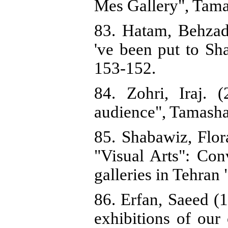
Mes Gallery", Tama
83. Hatam, Behzad
've been put to Sh
153-152.
84. Zohri, Iraj. 
audience", Tamasha
85. Shabawiz, Flor
"Visual Arts": Conv
galleries in Tehran
86. Erfan, Saeed (1
exhibitions of our