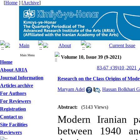
[
Home
] [
Archive
]
Main Menu
Volume 10, Issue 39 (9-2021)
Home
6-83
About ARIA
Journal Information
Research on the Class Origins of Mode
Articles archive
Maryam Adel
,
Hassan Bolkhari G
For Authors
For Reviewers
Abstract:
(5143 Views)
Registration
Modern Iranian p
Contact us
Site Facilities
between 1940 an
Reviewers