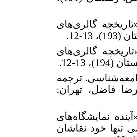
36. یوش. (1389ب). «تاریخچه گالری‌های
37. یوش. (1389ج). «تاریخچه گالری‌های
38. ). مبانی‌ جامعه‌شناسی. ترجمه
رضا فاضل، تهران
39.  (1351الف). «آینده نمایشگاه‌های
ی تنها خود نقاشان