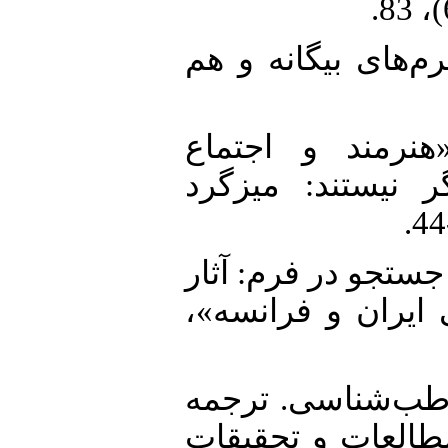
40.  (1351ب). «فرم‌های بیگانه و هم
41. عاطفه. (1350). «هنرمند و اجتماع
ر نیستند: میزگرد
42.  «تزیین و جستجو در فرم: آثار
گی ایران و فرانسه
43. نیس. (1380). مخاطب‌شناسی. ترجمه
طالعات و تحقیقات