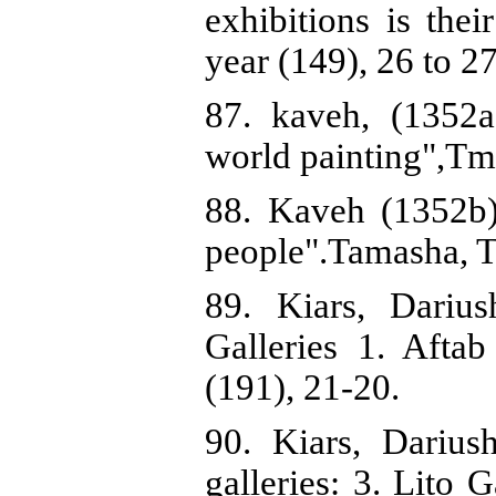
exhibitions is the
year (149), 26 to 2
87. kaveh, (1352a
world painting",Tma
88. Kaveh (1352b)
people".Tamasha, Th
89. Kiars, Darius
Galleries 1. Afta
(191), 21-20.
90. Kiars, Darius
galleries: 3. Lito 