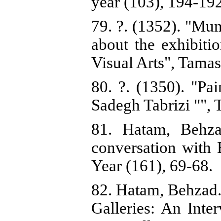
year (103), 194-19
79. ?. (1352). "Mum
about the exhibiti
Visual Arts", Tamas
80. ?. (1350). "Pain
Sadegh Tabrizi "", T
81. Hatam, Behza
conversation with
Year (161), 69-68.
82. Hatam, Behzad.
Galleries: An Inte