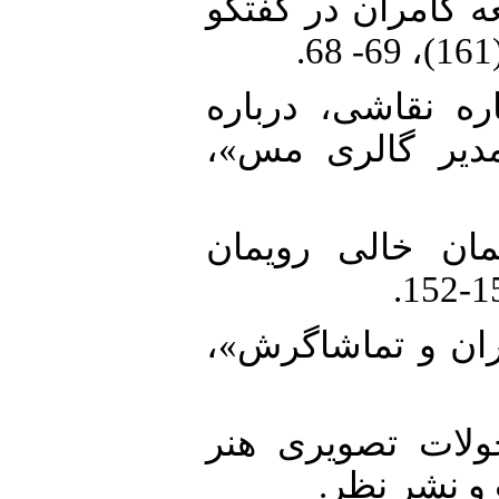
20. لف). «طلیعه کامران در گفتگو
21. 13ب). «درباره نقاشی، درباره
گی مدیر گالری مس
22. 1352). «دستمان خالی رویمان
23. 2). «تئاتر ایران و تماشاگرش
24. سیامک. (1395). تحولات تصویری هنر
پ و نشر نظر