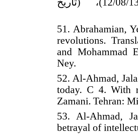
جامعه پیچیده ایران». (12/08/1398)، (تاریخ
51. Abrahamian, Y
revolutions. Tra
and Mohammad Ebr
Ney.
52. Al-Ahmad, Jalal
today. C 4. With 
Zamani. Tehran: Mi
53. Al-Ahmad, Ja
betrayal of intellec