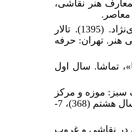
11. 138). دائره المعارف هنر نقاشی
 معاصر
12. پاکباز، روئین و حسن موریزی‌نژاد. (1395). تالار
 هنر. تهران: حرفه
14. ال‌ها»، تماشا. سال اول
15.  رنگ سبز: موزه و مرکز
هنری و فرهنگی کرمان»، تماشا. سال هشتم (368)، 7-
16. ‌هایی در نقاشی و غروب