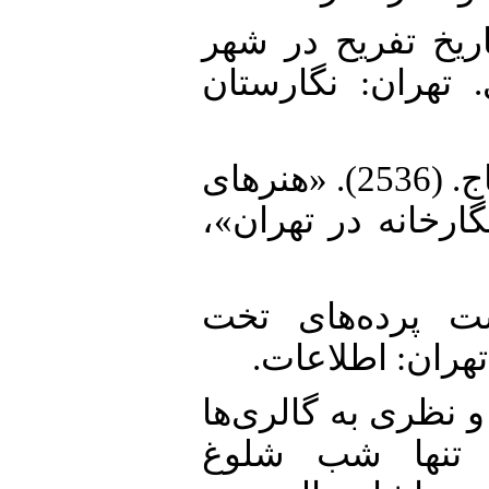
25. ده، حامد. (1397). تاریخ تفریح در شهر
 تهران: نگارستان
26. شباویز، فلورا و علی‌اصغر محتاج. (2536). «هنرهای
سمی»: گفتگو با مسئولان 11 نگارخانه در تهران
27. و. (1368). پشت‌ پرده‌های تخت
تهران: اطلاعات
28. 13). «گذری و نظری به گالری‌ها
ا تنها شب شلوغ