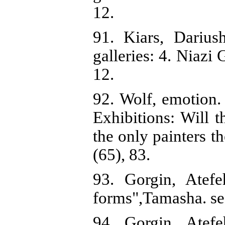
12.
91. Kiars, Darius
galleries: 4. Niazi 
12.
92. Wolf, emotion.
Exhibitions: Will t
the only painters 
(65), 83.
93. Gorgin, Atef
forms",Tamasha. se
94. Gorgin, Atefe