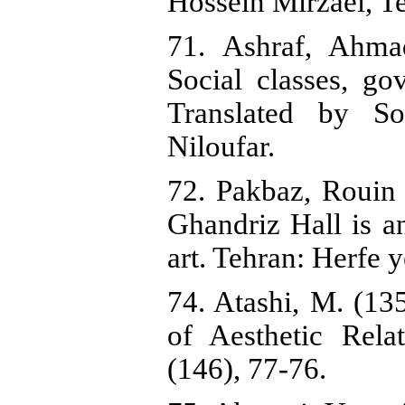
Hossein Mirzaei, T
71. Ashraf, Ahma
Social classes, go
Translated by So
Niloufar.
72. Pakbaz, Rouin
Ghandriz Hall is an
art. Tehran: Herfe
74. Atashi, M. (13
of Aesthetic Rela
(146), 77-76.