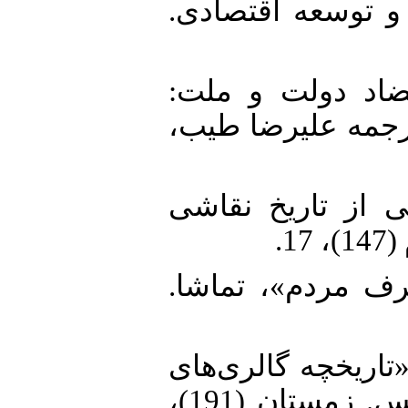
 و توسعه اقتصادی
32. ن، همایون. (1387). تضاد دولت و ملت
 ترجمه علیرضا طیب
33. شگاهی از تاریخ نقاشی
1
34. بی‌حرف مردم»، تماشا
35. ش. (1389الف). «تاریخچه گالری‌های
تهران 1. گالری خانه آفتاب»، تندیس. زمستان (191)،