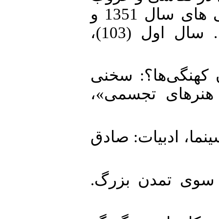
نوعی از نقاشی: نگاهی به نقاشی های سال 1351 و
گزارشی درباره نقاشان»، تماشا. سال اول (103)،
17.  کردن کهنگی‌ها؟: سخنی
ملی هنرهای تجسمی
18. تر، سینما، ادبیات: صادق
19. سوی تمدن بزرگ