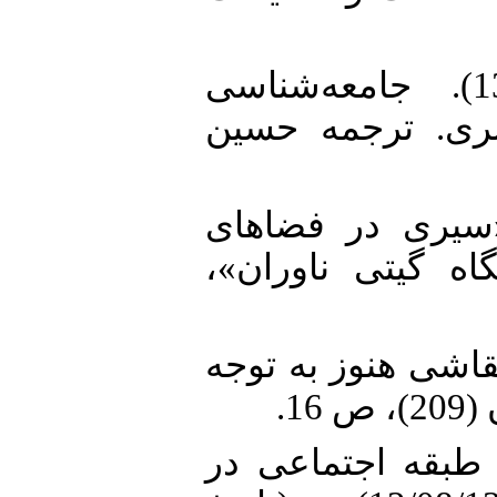
44. موشتوری، آنتیگون. (1394). جامعه‌شناسی
ری. ترجمه حسین
45.  فیروزه، (1352). «سیری در فضاهای
گاه گیتی ناوران
47. 1354). «هنر نقاشی هنوز به توجه
16
48. بقه اجتماعی در