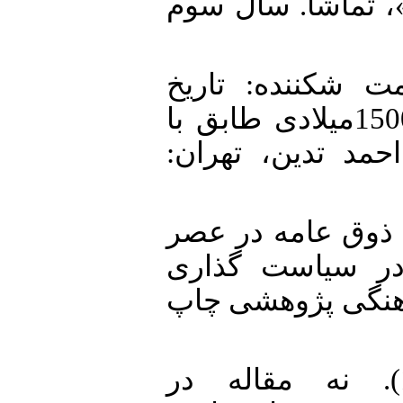
»، تماشا. سال سوم
29. 1377). مقاومت شکننده: تاریخ
تحولات اجتماعی ایران از سال 1500میلادی طابق با
879  تدین، تهران
30. 139). پرورش ذوق عامه در عصر
 در سیاست گذاری
هنگی پژوهشی چاپ
31. کاتوزیان، همایون. (1392). نه مقاله در