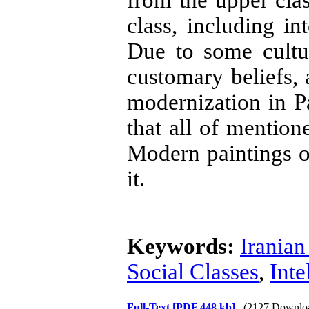
from the upper clas
class, including in
Due to some cultur
customary beliefs, 
modernization in Pa
that all of mentio
Modern paintings or
it.
Keywords:
Iranian
Social Classes
,
Inte
Full-Text
[PDF 448 kb]
(2127 Downlo