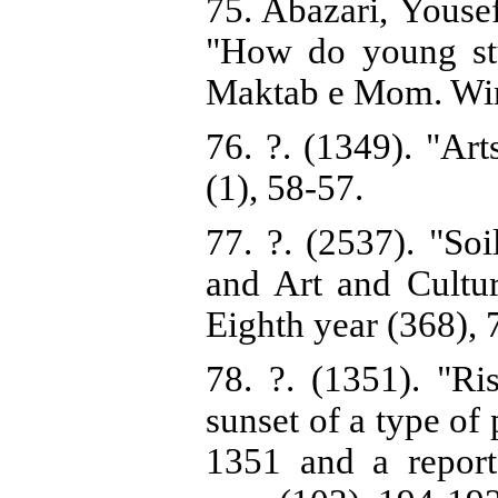
75. Abazari, Yous
"How do young stu
Maktab e Mom. Wint
76. ?. (1349). "Art
(1), 58-57.
77. ?. (2537). "So
and Art and Cultu
Eighth year (368), 
78. ?. (1351). "Ri
sunset of a type of 
1351 and a report