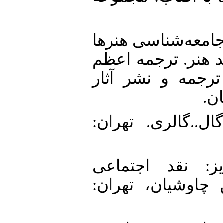
8. در، ویکتوریا دی. (1396). جامعه‌شناسی هنرها
 هنر. ترجمه اعظم
ترجمه و نشر آثار
ان
9. (1395). گال..گال..گالری. تهران
10.  (1395). تمایز: نقد اجتماعی
 چاوشیان، تهران