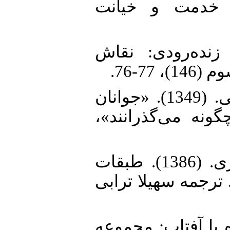
3. لال. (1347). در خدمت و خیانت
4.  «حسین زنده‌رودی: نقاش
77-76
5. اباذری، یوسف، و مسعود همتی. (1349). «جوانان
چگونه می‌گذرانند
6. اشرف، احمد و علی بنو عزیزی. (1386). طبقات
 ترجمه سهیلا ترابی
7. (1385). بی‌پرده با آفتاب: مجموعه