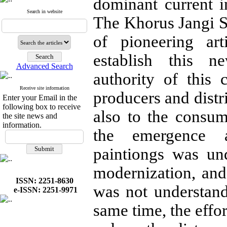
dominant current in
Search in website
The Khorus Jangi S
of pioneering ar
establish this n
Advanced Search
authority of this
Receive site information
producers and distr
Enter your Email in the
following box to receive
also to the consu
the site news and
information.
the emergence 
paintiongs was un
modernization, and 
ISSN: 2251-8630
was not understanda
e-ISSN: 2251-9971
same time, the effor