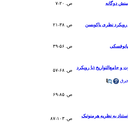
بینش دوگانه
ص. ۲۰-۷
ا رویکرد نظری یاکوبسن
ص. ۳۸-۲۱
 پانوفسکی
ص. ۵۶-۳۹
و جامع‌التواریخ (با رویکرد
ص. ۶۸-۵۷
تجرق
ص. ۸۵-۶۹
ستناد به نظریه هرمنوتیک
ص. ۱۰۳-۸۷