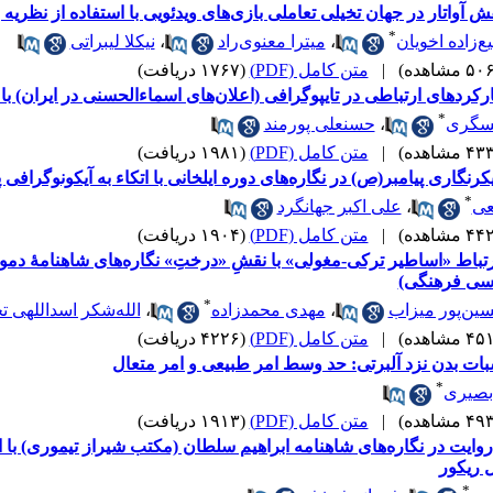
ش آواتار در جهان تخیلی تعاملی بازی‌های ویدئویی با استفاده از نظریه 
*
ع‌زاده اخویان
،
میترا معنوی‌راد
،
نیکلا لیبراتی
|
متن کامل (PDF)
(۱۷۶۷ دریافت)
رکردهای ارتباطی در تایپوگرافی (اعلان‌های اسماءالحسنی در ایران) ب
*
سگری
،
حسنعلی پورمند
|
متن کامل (PDF)
(۱۹۸۱ دریافت)
کرنگاری پیامبر(ص) در نگاره‌های دوره ایلخانی با اتکاء به آیکونوگرافی
*
عی
،
علی اکبر جهانگرد
|
متن کامل (PDF)
(۱۹۰۴ دریافت)
رتباط «اساطیر ترکی-مغولی» با نقشِ «درختِ» نگاره‌های شاهنامهٔ دموت 
اسی فرهنگی)
*
ین‌پور میزاب
،
مهدی محمدزاده
،
الله‌شکر اسداللهی 
|
متن کامل (PDF)
(۴۲۲۶ دریافت)
بات بدن نزد آلبرتی: حد وسط امر طبیعی و امر متعال
*
 بصیری
|
متن کامل (PDF)
(۱۹۱۳ دریافت)
روایت در نگاره‌های شاهنامه ابراهیم سلطان (مکتب شیراز تیموری) با ا
 ریکور
*