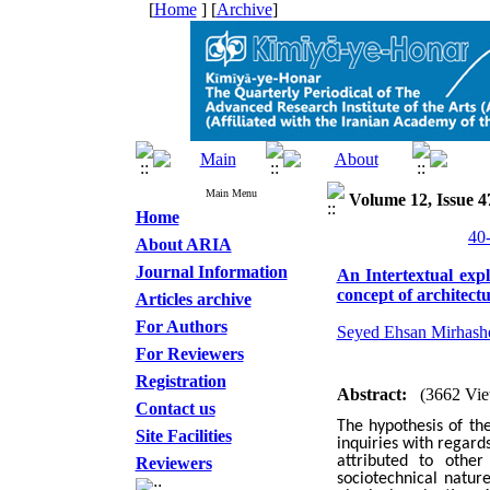
[
Home
] [
Archive
]
Main Menu
Volume 12, Issue 4
Home
About ARIA
Journal Information
An Intertextual expl
concept of architect
Articles archive
For Authors
Seyed Ehsan Mirhash
For Reviewers
Registration
Abstract:
(3662 Vie
Contact us
The hypothesis of the
Site Facilities
inquiries with regards
attributed to othe
Reviewers
sociotechnical natur