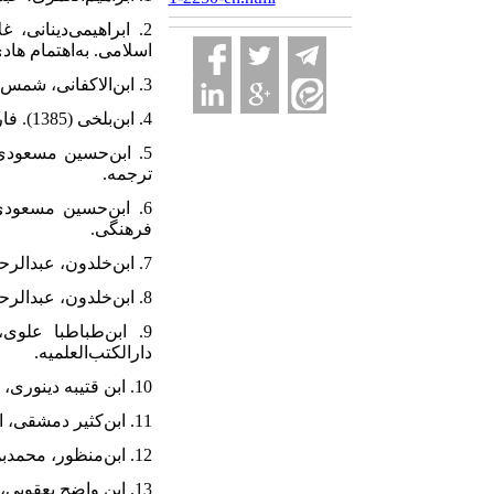
اسلامی. به‌اهتمام هاد
3. ابن‌الاکفانی، شمس‌الدین (1322ق). ارشادالقاصد الی اسنی المقاصد. تصحیح محمد سلیم الآمدی، بیروت: بی‌نا.
4. ابن‌بلخی (1385). فارسنامه، تصحیح و تحشیه گای لسترنج و رینلود آلن نیکلسون، تهران: اساطیر.
ترجمه.
فرهنگی.
7. ابن‌خلدون، عبدالرحمن (1971). العبر (تاریخ ابن‌خلدون). (8 الاجزاء)، بیروت: مؤسسه الاعلمی للمطبوعات.
8. ابن‌خلدون، عبدالرحمن (1382). مقدمه. ترجمه محمدپروین گنابادی. (جلد2)، تهران: علمی‌فرهنگی.
دارالکتب‌العلمیه.
10. ابن قتیبه دینوری، مسلم (1996). عیون‌الاخبار. (3 مجلدان)، قاهره: دارالکتب المصریه.
11. ابن‌کثیر دمشقی، ابوالفداء (1986). البدایه و النهایه. (15 الاجزاء)، بیروت: دارالفکر.
12. ابن‌منظور، محمد‌بن مکرم (1414ق). لسان‌العرب. (الطبعه‌الثالثه)، (15 الاجزاء)، بیروت: دارالصادر.
13. ابن واضح یعقوبی، احمد (1356). البُلدان. ترجمه محمد ابراهیم آیتی، تهران: بنگاه ترجمه و نشر کتاب.