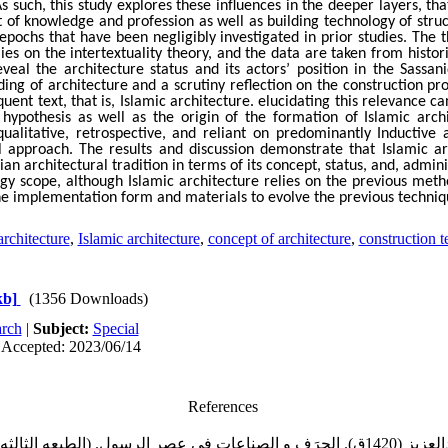
s such, this study explores these influences in the deeper layers, tha
t of knowledge and profession as well as building technology of stru
epochs that have been negligibly investigated in prior studies. The 
ies on the intertextuality theory, and the data are taken from historic
veal the architecture status and its actors’ position in the Sassan
ing of architecture and a scrutiny reflection on the construction pro
ent text, that is, Islamic architecture. elucidating this relevance can
ypothesis as well as the origin of the formation of Islamic arch
qualitative, retrospective, and reliant on predominantly Inductiv
al approach. The results and discussion demonstrate that Islamic arc
an architectural tradition in terms of its concept, status, and, admini
gy scope, although Islamic architecture relies on the previous meth
e implementation form and materials to evolve the previous techniq
architecture
,
Islamic architecture
,
concept of architecture
,
construction 
kb]
(1356 Downloads)
rch
|
Subject:
Special
 Accepted: 2023/06/14
References