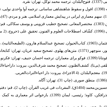
30. تهانوی
38. رحیمی، سمیرا؛ بذرافکن، کاوه؛ رئیسی، ایمان (1399). بازخوانی
39. روتر، اسکار (1387). تاریخچه معماری دوره ساسانی، ترجمه مهدی‌ مقیسه. در مج