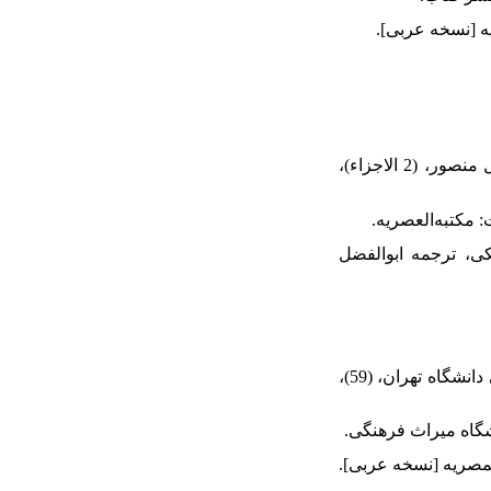
18. السیوطی، جلال‌الدین (1997). حسن المحاضره فی اخبار المصر و القاهره. تصحیحِ خلیل منصور، (2 الاجزاء)،
یر مینورسکی، ترجمه ابوالفضل
23. بدره‌ای، فریدون (1346). مقدمه‌ای بر معناشناسی. مجله دانشکده ادبیات و علوم انسانی دانشگاه تهران، (59)،