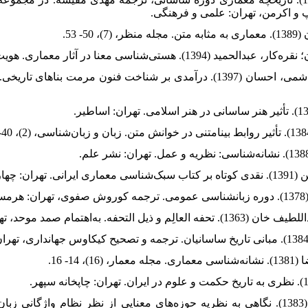
42. زرگر، اکبر؛ میرهاشمی، احسان (1397). درآمدی بر شناخت فنون مرمت بناه
52. صفوی، کوروش (1383). نگاهی به نظریه حوزه‌های معنایی از نظر نظام واژگا