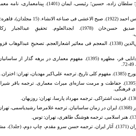
66. قنوجی‌البخار؛ صدیق حسن‌خان (1978). ابجدالعلوم. تحقیقِ
.
67. قیس‌رازی، شمس‌الدین (1338). المعجم فی معائیر اشعارالعجم. تصحیحِ عبد
68. قیومی، مهرداد؛ دانایی فر، مطهره (1395). مفهوم معماری در برهه گذ
70. کروچی، جورجو (1395). حفاظت و مرمت سازه‌ای میراث معماری. ترجمه باقر
ای فرهنگی.
74. گدار؛ آندره و دی