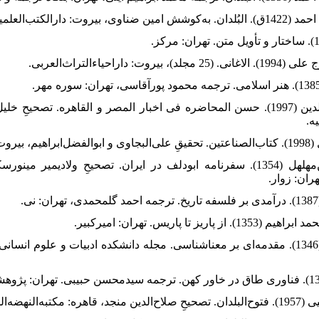
ه.
20. ابودلف، مُسعربن‌مهلهل (1354). سفرنامه ابودلف در ایران. تصحیحِ ولادیم