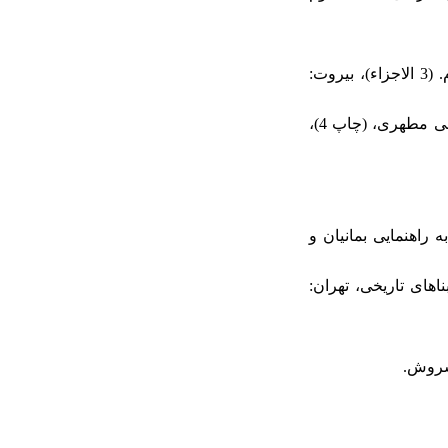
54. طاش کُپری‌زاده، احمد (1985). مفتاح السعاده و مصباح السیاده فی موضوعات العلوم. (3 الاجزاء)، بیروت:
55. طباطبایی، محمدحسین (1372). اصول فلسفه و روش رئالیسم. مقدمه و تحشیه مرتضی مطهری، (چاپ 4)،
ماری به راهنمایی بمانیان و
مرمت بناهای تاریخی، تهران: