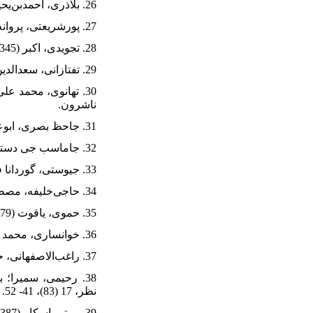
26. بلاذری، احمدبن‌یحیی (1337). فتوح‌البلدان. ترجمه محمد توکل، تهران: نقره.
27. پورشریعتی، پروانه (1398). افول و سقوط شاهنشاهی ساسانی. ترجمه آوا واحدی نوایی، تهران: نی.
28. تجویدی، اکبر (1345). سهم معماری ایرانی در پیدایش معماری اسلامی. هنر و مردم، (47)، 2- 8.
29. تفتازانی، سعدالدین (1383). مختصرالمعانی. تصحیحِ خطیب قزوینی و یوسف سکاکی، قم: دارالفکر.
ناشرون.
31. جاحظ بصری، ابوعثمان (1965). کتاب‌الحیوان. تصحیحِ عبدالسلام هارون، (الطبعه‌الثانیه)، بیروت: دارالجیل.
32. جاماسب جی دستور، منوچهر (1371). متن‌های پهلوی. تصحیحِ سعید عریان، تهران: کتابخانه ملی ایران.
33. جیوستی، گوردانا فونتانا (1399). فوکو برای معماران. ترجمه احسان حنیف، تهران: فکرنو.
34. حاجی‌خلیفه، مصطفی (بی‌تا). کشف‌الظنون. تصحیحِ محمد شرف‌الدین، بیروت: داراحیاءالتراث‌العربی.
35. حموی، یاقوت (1979). معجم‌البلدان. (4 الاجزاء)، بیروت: دار احیاءالتراث‌العربی.
36. خوانساری، محمد (1386). منطق صوری. (چاپ 31)، تهران: آگاه.
37. راغب‌الاصفهانی، حسین‌بن‌محمد (1404ق). المفردات فی غریب القرآن. (چاپ 2)، قم: دفتر نشرالکتاب.
نظر، 17 (83)، 41- 52.