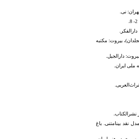
، محمد علی (1996). کشّاف اصطلاحات العلوم و الفنون. تحقیقِ علی دَحروج، (2 مجلدان)، بیروت: مکتبه
 اثر معماری به کمک مدل نقد بینامتنی. باغ
موعه سیری در هنر ایران،