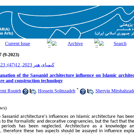
7 (9-2023)
کیمیای هنر 2023, 12(47): 23-40
anation of the Sassanid architecture influence on Islamic architec
ure and construction technology
*
emi Routeh
,
Hossein Soltnzadeh
,
Shervin Mirshahzad
ws)
 Sassanid architecture's influences on Islamic architecture has bee
 to the formalistic and decorative congruencies, but the fact that the
r periods has been neglected. Architecture as a knowledge a
e, therefore these two aspects should be assayed in influence expla