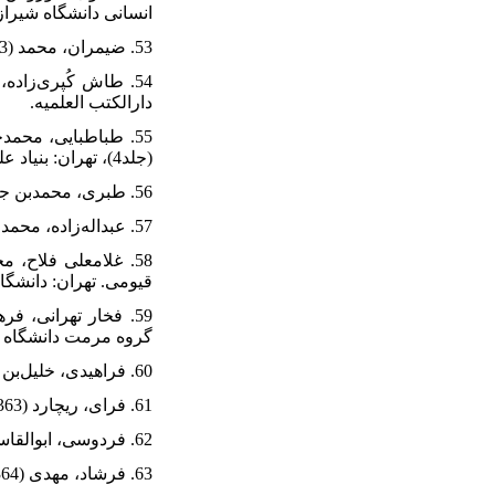
انسانی دانشگاه شیراز، (40)، 1-
53. ضیمران، محمد (1383). درآمدی بر نشانه‌شناسی هنر. تهران: قصه.
دارالکتب العلمیه.
(جلد4)، تهران: بنیاد علمی‌وفرهنگی شهید مطهری.
56. طبری، محمدبن جریر (1879). تاریخ‌الامم و الملوک. (8 مجلدان)، لیدن: بریل.
57. عبداله‌زاده، محمد مهدی (1400). فرار از مدرسه. تهران: متن.
قیومی. تهران: دانشگ
گروه مرمت دانشگاه 
60. فراهیدی، خلیل‌بن احمد (1409ق). کتاب‌العین. (2 جلد)، قم: هجرت.
61. فرای، ریچارد (1363). عصر زرین فرهنگ ایران. ترجمه مسعود رجب‌نیا، (چاپ 2) تهران: سروش.
62. فردوسی، ابوالقاسم (1960). شاهنامه (متن انتقادی). زیر نظر برتلس، چاپ مسکو.
63. فرشاد، مهدی (1364). تاریخ مهندسی در ایران، (چاپ و ویرایش دوم)، تهران: گویش.