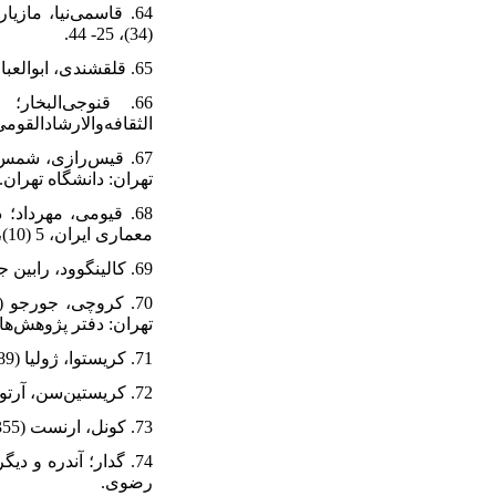
(34)، 25- 44.
65. قلقشندی، ابوالعباس احمد (1922). صبح الاعشی فی صناعه الانشاء. (15 مجلدان)، قاهره: دارالکتب‌المصریه.
الثقافه‌والارشادالقومی
تهران: دانشگاه تهران.
معماری ایران، 5 (10)، 49-72.
69. کالینگوود، رابین جورج (1385). مفهوم کلی تاریخ. ترجمه علی‌اکبر مهدیان، تهران: اختران.
تهران: دفتر پژوهش‌ه
71. کریستوا، ژولیا (1389). فردیت اشتراکی. ترجمه مهرداد پارسا، تهران: روزبهان.
72. کریستین‌سن، آرتور (1368). ایران در زمان ساسانیان. ترجمه غلامرضا رشیدیاسمی، تهران: دنیای کتاب.
73. کونل، ارنست (1355). هنر اسلامی. ترجمه هوشنگ طاهری، تهران: توس.
رضوی.