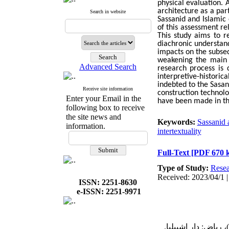
physical evaluation. A
architecture as a par
Search in website
Sassanid and Islamic 
of this assessment rel
This study aims to re
diachronic understand
impacts on the subsequ
weakening the main h
Advanced Search
research process is 
interpretive-historic
indebted to the Sasani
Receive site information
construction technolo
Enter your Email in the
have been made in th
following box to receive
the site news and
Keywords:
Sassanid 
information.
intertextuality
Full-Text
[PDF 670 
Type of Study:
Resea
Received: 2023/04/1 |
ISSN: 2251-8630
e-ISSN: 2251-9971