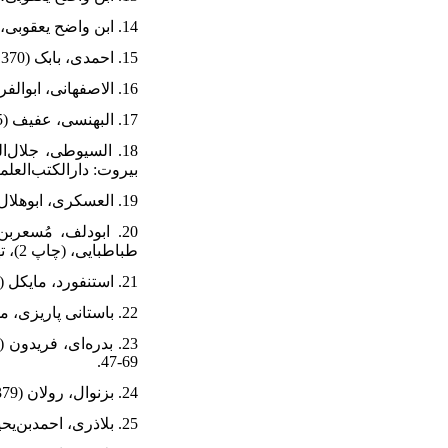
14. ابن واضح یعقوبی، احمد (1422ق). البُلدان. به‌کوشش امین ضناوی، بیروت: دارالکتب‌العلمیه [نسخه عربی].
15. احمدی، بابک (1370). ساختار و تأویل متن. تهران: مرکز.
16. الاصفهانی، ابوالفرج علی (1994). الاغانی. (25 مجلد)، بیروت: داراحیاءالتراث‌العربی.
17. البهنسی، عفیف (1385). هنر اسلامی. ترجمه محمود پورآقاسی، تهران: سوره مهر.
بیروت: دارالکتب‌العلمی
19. العسکری، ابوهلال (1998). کتاب‌الصناعتین. تحقیقِ علی‌البجاوی و ابوالفضل‌ابراهیم، بیروت: مکتبه‌العصریه.
طباطبایی، (چاپ 2)، تهران: زوار.
21. استنفورد، مایکل (1387). درآمدی بر فلسفه تاریخ. ترجمه احمد گلمحمدی، تهران: نی.
22. باستانی پاریزی، محمد ابراهیم (1353). از پاریز تا پاریس. تهران: امیرکبیر.
69-47.
24. بزنوال، رولان (1379). فناوری طاق در خاور کهن. ترجمه سیدمحسن حبیبی. تهران: پژوهشگاه میراث فرهنگی.
25. بلاذری، احمدبن‌یحیی (1957). فتوح‌البلدان. تصحیحِ صلاح‌الدین منجد، قاهره: مکتبه‌النهضه‌المصریه [نسخه عربی].