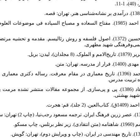
11.
58. غلامعلی فلاح، محمد (1396). تاریخ معماری در مقام معرفت. رساله دکتری مع
اه تربیت مدرس.
59. فخار تهرانی، فرهاد (1386). پی و پی‌سازی. از مجموعه مقالات منتشر نشده 
شهید بهشتی.