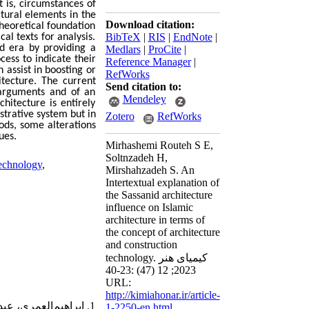
t is, circumstances of
ctural elements in the
Download citation:
theoretical foundation
BibTeX
|
RIS
|
EndNote
|
al texts for analysis.
id era by providing a
Medlars
|
ProCite
|
cess to indicate their
Reference Manager
|
 assist in boosting or
RefWorks
itecture. The current
Send citation to:
e arguments and of an
Mendeley
hitecture is entirely
strative system but in
Zotero
RefWorks
ods, some alterations
ues.
Mirhashemi Routeh S E,
Soltnzadeh H,
technology
,
Mirshahzadeh S. An
Intertextual explanation of
the Sassanid architecture
influence on Islamic
architecture in terms of
the concept of architecture
and construction
technology. کیمیای هنر
2023; 12 (47) :23-40
URL:
http://kimiahonar.ir/article-
1. ابراهیم‌العمری، عبدالعزیز (1420ق). الحِرَف و الصناعات فی عصر الرسول. (الطبعه الثالثه)، ریاض: دار اشبیلیا.
1-2250-en.html