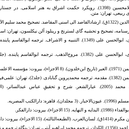
2. ابراهیمی‌دینانی، غلامحسین (1398). رویکرد حکمت اشراق به هنر اسلامی
ی ربیعی، تهران: متن.
5. ابن‌حسین مسعودی، ابوالحسن علی (1349). التنبیه و الاشراف. ترجمه ابو
9. ابن‌طباطبا علوی، محمد (2005). عیارالشعر. شرح و تحقیقِ عباس عبدالسات