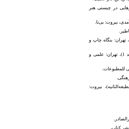
. در جستارهایی در چیستی هنر
القاسم پاینده، تهران: بنگاه چاپ و
6. ابن‌حسین مسعودی، ابوالحسن علی (1382). مروج‌الذهب. ترجمه ابوالقاسم پاینده. (جلد 1)، تهران: علمی و
ر، (الطبعه‌الثانیه)، بیروت: