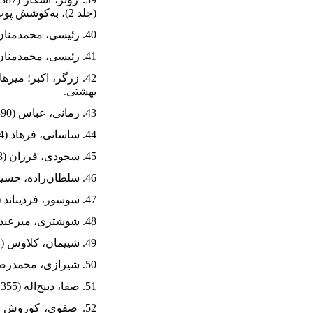
(جلد 2)، به‌کوشش پوپ و اکرمن، تهران: علمی و فرهنگی.
40. رئیسی، محمدمنان (1389). معماری به مثابه متن. مجله منظر، (7)، 50- 53.
41. رئیسی، محمدمنان؛ نقره‌کار، عبدالحمید (1394). هستی‌شناسی معنا در آثار معماری. هویت شهر، 9 (24)، 5- 16.
بهشتی.
43. زمانی، عباس (1390). تأثیر هنر ساسانی در هنر اسلامی. تهران: اساطیر.
44. ساسانی، فرهاد (1384). تأثیر روابط بینامتنی در خوانش متن. زبان و زبان‌شناسی، (2)، 40-55.
45. سجودی، فرزان (1388). نشانه‌شناسی: نظریه و عمل. تهران: نشر علم.
46. سلطان‌زاده، حسین (1391). نقدی کوتاه بر کتاب سبک‌شناسی معماری ایرانی. تهران: چهارتاق.
47. سوسور، فردیناند (1378). دوره زبانشناسی عمومی. ترجمه کوروش صفوی، تهران: هرمس.
48. شوشتری، میرعبداللطیف خان (1363). تحفه العالِم و ذیل التحفه. به‌اهتمام صمد موحد، تهران: طهوری.
49. شیپمان، کلاوس (1384). مبانی تاریخ ساسانیان. ترجمه و تصحیح کیکاوس جهانداری، تهران: فرزان.
50. شیرازی، محمدرضا (1381). نشانه‌شناسی معماری. مجله معمار، (16)، 14- 16.
51. صفا، ذبیح‌اله (1355). نظری به تاریخ حکمت و علوم در ایران. تهران: چاپخانه سپهر.