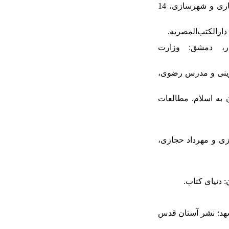
64. قاسمی‌نیا، مازیار؛ سلطان زاده، حسین؛ رئیسی، ایمان (1401). بِینامعماری، نامه معماری و شهرسازی، 14
 عبدالجبار زکار، دمشق: وزارت
الوهاب قزوینی و مدرس رضوی،
ار از ساسانیان به اسلام. مطالعات
 شیرازی و مهرداد حجازی،
گران (1371). آثار ایران. ترجمه حسن سرو مقدم، چاپ دوم، (جلد3)، مشهد: نشر آستان قدس