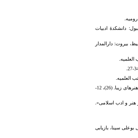
3. ، استانبول: دانشکدۀ ادبیات
4. ر عبدالحفیظ، بیروت: دارالمدار
8. بلخاری قهی، حسن (1385). «قوۀ خیال و عالم مثال در اندیشه و آراء امام محمد غزالی». هنرهای زیبا. (26)، 12-
9.  آن بر هنر و ادب اسلامی
11. گی بوعلی سینا، بازیابی