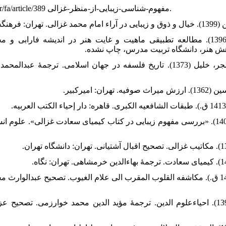
12. http://www.buali.ir/fa/article/389 مفهوم-شناسی-زیبایی-از-منظر-غزالی.
جلالیان، سمیه (1396). مطالعه تطبیقی ماهیت و غایت هنر در اندیشه فارابی و مح
هش هنر، دانشگاه تربیت مدرس، چاپ نشده
الفاخوری، حنا؛ الجر، خلیل (1373). تاریخ فلسفه در جهان اسلامی. ترجمۀ عبدا
غزالی، محمد (1417 ق.). مکاشفه القلوب المقرب الی علام الغیوب. تصحیح عبدالوارث م
غزالی، محمد (1393). احیاءعلوم الدین. ترجمۀ مؤید الدین محمد خوارزمی. تصحیح عز: