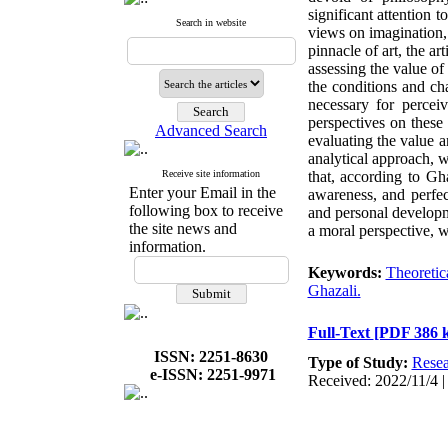
significant attention 
Search in website
views on imagination, 
pinnacle of art, the art
assessing the value of 
the conditions and char
necessary for perceiv
perspectives on these
Advanced Search
evaluating the value a
analytical approach, w
Receive site information
that, according to Gha
Enter your Email in the
awareness, and perfec
following box to receive
and personal developm
the site news and
a moral perspective, w
information.
Keywords:
Theoretic
Ghazali.
Full-Text
[PDF 386 
ISSN: 2251-8630
Type of Study:
Resea
e-ISSN: 2251-9971
Received: 2022/11/4 |