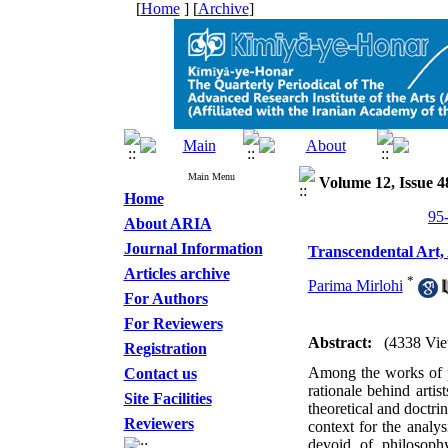
[
Home
] [
Archive
]
Main Menu
Volume 12, Issue 4
Home
About ARIA
Journal Information
Transcendental Art,
Articles archive
*
Parima Mirlohi
For Authors
For Reviewers
Abstract:
(4338 Vie
Registration
Among the works of pas
Contact us
rationale behind artist
Site Facilities
theoretical and doctrin
Reviewers
context for the analysi
devoid of philosop