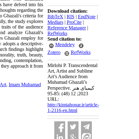
es have delved into his
thoughts regarding the
Download citation:
o Ghazali's criteria for
BibTeX
|
RIS
|
EndNote
|
lly, the study explores
Medlars
|
ProCite
|
 traits of the audience
Reference Manager
|
and analyze Ghazali's
RefWorks
oes Ghazali employ for
Send citation to:
y adopts a descriptive-
Mendeley
rch findings highlight
Zotero
RefWorks
orality, truth, beauty,
anding, contemplation,
Mirlohi P. Transcendental
 they approach it from
Art, Artist and Sublime
Art’s Audience from
Muhamad Ghazali’s
Art
,
Imam Muhamad
Perspective. کیمیای هنر
2023; 12 (48) :85-95
URL:
http://kimiahonar.ir/article-
1-2116-en.html