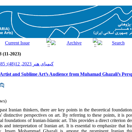
8 (11-2023)
کیمیای هنر 2023, 12(48): 85-95
 Artist and Sublime Art’s Audience from Muhamad Ghazali’s Persp
ws)
t Iranian thinkers, there are key points in the theoretical foundations
s' distinctive perspectives on art. By referring to these points, it is po
al foundations of Iranian-Islamic art. This provides a direct criterion de
s and interpretation of Iranian art. It is essential to emphasize that Ira
hy. Imam Mohammad Ghazali is among the prominent Iranian thi