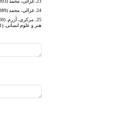
23. غزالی، محمد (1393). المنقذ من الضلال. ترجمۀ سید ناصر طباطبایی. تهران: مولی.
24. غزالی، محمد (1389). مشکوه الانوار. ترجمۀ سید ناصر طباطبایی. تهران: مولی.
هنر و علوم انسانی. (1)،20-1.