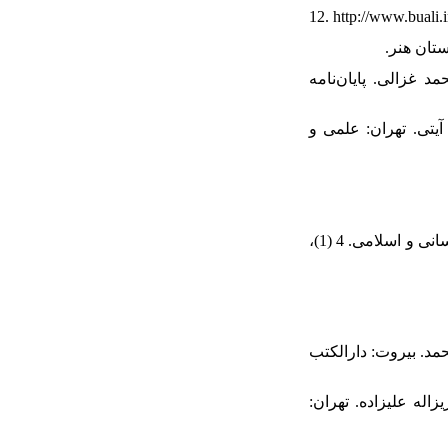
14. مد غزالی. پایان‌نامه
15. لمحمد آیتی. تهران: علمی و
18. صولتی، اعظم (1400). «بررسی مفهوم زیبایی در کتاب کیمیای سعادت غزالی». علوم انسانی و اسلامی. 4 (1)،
21. حمد. بیروت: دارالکتب
22. یزاله علیزاده. تهران