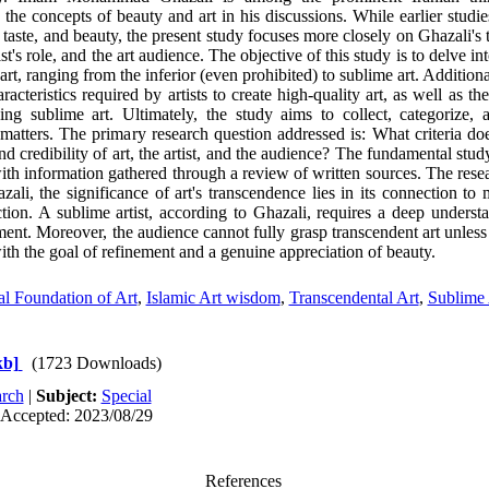
to the concepts of beauty and art in his discussions. While earlier studi
taste, and beauty, the present study focuses more closely on Ghazali's 
ist's role, and the art audience. The objective of this study is to delve int
art, ranging from the inferior (even prohibited) to sublime art. Additiona
acteristics required by artists to create high-quality art, as well as the
ing sublime art. Ultimately, the study aims to collect, categorize, 
 matters. The primary research question addressed is: What criteria d
nd credibility of art, the artist, and the audience? The fundamental stud
ith information gathered through a review of written sources. The resea
zali, the significance of art's transcendence lies in its connection to m
tion. A sublime artist, according to Ghazali, requires a deep underst
ent. Moreover, the audience cannot fully grasp transcendent art unless
ith the goal of refinement and a genuine appreciation of beauty.
al Foundation of Art
,
Islamic Art wisdom
,
Transcendental Art
,
Sublime 
kb]
(1723 Downloads)
rch
|
Subject:
Special
 Accepted: 2023/08/29
References