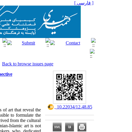
[ فارسی ]
Back to browse issues page
ective
‎ 10.22034/12.48.85
 of art that reveal the
ssible to formulate the
rived from the cultural
nian-Islamic art is not
nkers who dedicated