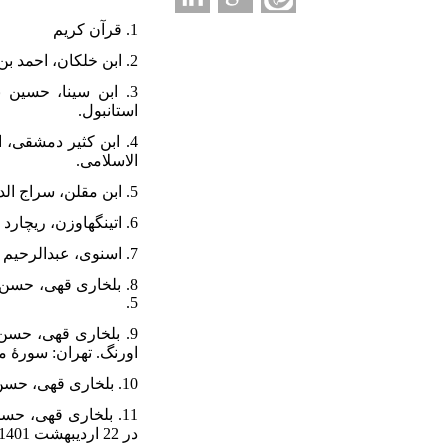
1. قرآن کریم
2. ابن خلکان، احمد بن محمد (1381). منظر الانسان. ترجمۀ شجاع سنجری، ارومیه: دانشگاه ارومیه.
استانبول.
الاسلامی.
5. ابن مقلن، سراج الدین (1417 ق.). العقدالمذهب فی طبقات حمله المذهب. بیروت: دارالکتب العلمیه.
6. اتینگهاوزن، ریچارد (1947 م.). «زیبایی نزد غزالی». ترجمۀ سعید حنایی کاشانی، هنر، (27)، 34-27.
7. اسنوی، عبدالرحیم (1423 ق.). طبقات الشافعیه. تصحیح حوت کمال یوسف، بیروت: دارالکتب العلمیه.
5.
اورنگ. تهران: سورۀ .
10. بلخاری قهی، حسن (1397). در باب زیبایی. تهران: دانشگاه تهران.
در 22 اردیبهشت 1401 از