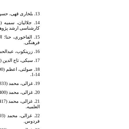
13. بلخاری قهی، حسن (1399). خیال و ذوق و زیبایی در آراء امام محمد غزالی. تهران: فرهنگستان هنر.
کارشناسی ارشد پژو.
فرهنگی.
16. زرینکوب، عبدالحسین (1362). ارزش میراث صوفیه. تهران: امیرکبیر.
17. سبکی، تاج الدین (1413 ق.). طبقات الشافعیه الکبری. قاهره: دار إحیاء الکتب العربیه.
14-1.
19. غزالی، محمد (1333). مکاتیب غزالی. تصحیح اقبال آشتیانی. تهران: دانشگاه تهران.
20. غزالی، محمد (1400). کیمیای سعادت. ترجمۀ بهاءالدین خرمشاهی. تهران: نگاه.
العلمیه.
فردوس.