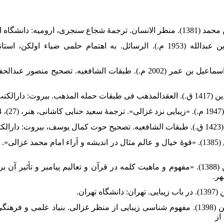
ابن سینا، حسین بن عبدالله (1953 م.). الرسائل. به اهتمام حلمی ضیاء اولکن
ابن کثیر دمشقی، اسماعیل بن عمر (2002 م.). طبقات الشافعیه. تصحیح منصو
بلخاری قهی، حسن (1388). «مفهوم و ماهیت کلمه در قرآن و تعالیم پیامبر و تأثیر».
مهر
بلخاری قهی، حسن (1398). مفهوم شناسی زیبایی از منظر غزالی. بنیاد علمی و فرهن