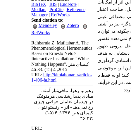
این اثر از امکانات
BibTeX
|
RIS
|
EndNote
|
مل، صاحب اعتبار
Medlars
|
ProCite
|
Reference
Manager
|
RefWorks
سم، مصداقی عینی
Send citation to:
دگر»
نیز بر آشتی
Mendeley
Zotero
چگونه می‌توان با
RefWorks
 نمی‌دهد»
تفسیر
Rahbarnia Z, Mafitabar A. The
اعل بیرونی ظهور
Phenomenological Hermeneutics
 دستیابی به هدف
Bases on Ernesto Neto’s
Iinteractive Installation: “While
 اسنادی گردآوری
Nothing Happens”. کیمیای هنر
ن اثر، موجودیتی
2015; 4 (15) :33-46
URL:
http://kimiahonar.ir/article-
ند؛ او نه فقط با
1-406-fa.html
. در این فرآیند،
ردد.
رهبر‌نیا زهرا، مافی‌تبار آمنه.
مبادی پدیدارشناسی هرمنوتیک
در چیدمان تعاملی «وقتی چیزی
رخ نمی‌دهد» اثر «ارنستو نتو».
کیمیای هنر. ۱۳۹۴; ۴ (۱۵)
:۳۳-۴۶
URL: