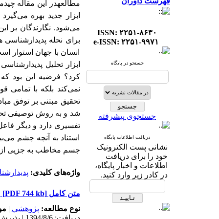
فهرست داوران
مطالعه
در این مقاله
چیدما
ابزار جدید بهره می‌گیر
می‌شود. نگارندگان بر ای
ISSN: ۲۲۵۱-۸۶۳۰
برای نحله پدیدارشناسی 
e-ISSN: ۲۲۵۱-۹۹۷۱
انسان با جهان استوار اس
جستجو در پایگاه
ابزار تحلیل پدیدارشناس
کرد؟ فرضیه این بود که 
نمی‌کند بلکه با تمامی ق
تحقیق مبتنی بر توفق مبا
شد و به روش توصیفی تحلی
جستجوی پیشرفته
تفسیری دارد و دیگر فاعل 
استناد به آنچه چشم می‌بی
دریافت اطلاعات پایگاه
نشانی پست الکترونیک
جسم مخاطب به جزیی از چی
خود را برای دریافت
اطلاعات و اخبار پایگاه،
واژه‌های کلیدی:
پدیدارشن
در کادر زیر وارد کنید.
متن کامل
[PDF 744 kb]
نوع مطالعه:
پژوهشي
|
مو
دریافت: 1394/8/6 | پذیرش: 1394/8/6