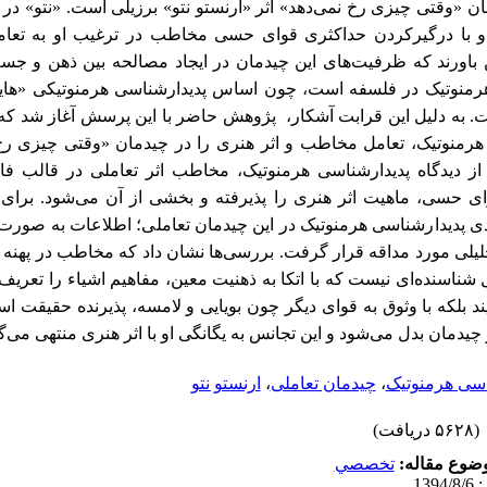
ن «وقتی چیزی رخ نمی‌دهد» اثر «ارنستو نتو»
برزیلی است. «نتو»
در 
د و با درگیرکردن حداکثری قوای حسی مخاطب در ترغیب او به تعا
ن باورند که ظرفیت‌های این چیدمان در ایجاد مصالحه بین ذهن و ج
هرمنوتیک در فلسفه است،
چون اساس پدیدارشناسی هرمنوتیکی «های
ت. به دلیل این قرابت آشکار، پژوهش حاضر با این پرسش آغاز شد که 
ی هرمنوتیک، تعامل مخاطب و اثر هنری
را در چیدمان «وقتی چیزی رخ
از دیدگاه پدیدارشناسی هرمنوتیک، مخاطب اثر تعاملی در قالب ف
وای حسی، ماهیت اثر هنری را پذیرفته و بخشی از آن می‌شود. برای
دی پدیدارشناسی هرمنوتیک در این چیدمان تعاملی؛ اطلاعات به صورت
لی مورد مداقه قرار گرفت. بررسی‌ها نشان داد که مخاطب در پهنه ای
شناسنده‌ای نیست که با اتکا به ذهنیت معین، مفاهیم اشیاء را تعریف ک
ند بلکه با وثوق به قوای دیگر چون بویایی و لامسه، پذیرنده حقیقت است
دمان بدل می‌شود و این تجانس به یگانگی او با اثر هنری منتهی می‌گ
اسی هرمنوتیک
،
چیدمان تعاملی
،
ارنستو نتو
(۵۶۲۸ دریافت)
ضوع مقاله:
تخصصي