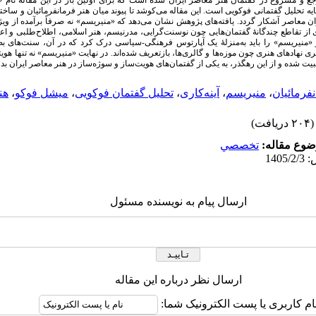
رجع و مشروع در گفتمان هنر معاصر ایران شده است که برای اولین بار در این مقاله نام «
 تحلیل گفتمانی فوکویی است. این مقاله می‌کوشد تا پیوند میان هنر فرمانفرمائیان و س
ن معاصر آشکار گردد. یافته‌های پژوهش نشان می‌دهد که «منیریسم» نه صرفاً برآمده از ویژ
ای از تقاطع چندگانۀ گفتمان‌هایی چون نوسنت‌گرایی، مدرنیسم، هنر اسلامی، اطلاح‌طلبی و اعتد
نیریسم» را باید به‌منزلۀ یک آپارتوس فرهنگی-سیاسی درک کرد که در آن، سنت‌های ب
ی نهادهای هنری چون موزه‌ها و گالری‌ها، بازتعریف شده‌اند. در نهایت «منیریسم» نه تنها هویت
یت شده و از این رهگذر، به یکی از گفتمان‌های هویت‌ساز و سوژه‌ساز در هنر معاصر ایران ب
نفرمائیان
،
منیریسم
،
آینه‌کاری
،
تحلیل گفتمان فوکویی
،
میشل فوکو
،
هن
(۲۰۴ دریافت)
وع مقاله:
تخصصي
ارسال پیام به نویسنده مسئول
ارسال نظر درباره این مقاله
ام کاربری یا پست الکترونیک شما: