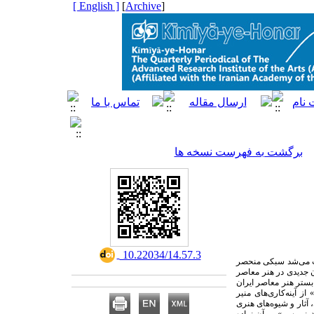
[ English ]
]
Archive
[
برگشت به فهرست نسخه ها
‎ 10.22034/14.57.3
اب می‌شد سبکی منحصر
ان جدیدی در هنر معاصر
 بستر هنر معاصر ایران
 آینه‌کاری‌های منیر
آثار و شیوه‌های هنری