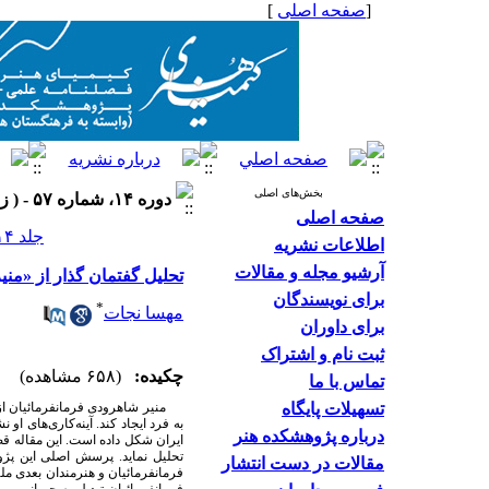
[
صفحه اصلی
]
بخش‌های اصلی
دوره ۱۴، شماره ۵۷ - ( زمستان ۱۴۰۴ )
صفحه اصلی
جلد ۱۴ شماره ۵۷ صفحات ۶۴-۴۳
اطلاعات نشریه
آرشیو مجله و مقالات
تحلیل گفتمان گذار از «من
برای نویسندگان
*
مهسا نجات
برای داوران
ثبت نام و اشتراک
چکیده:
(۶۵۸ مشاهده)
تماس با ما
تسهیلات پایگاه
منیر شاهرودی فرمانفرمائیان از ه
به فرد ایجاد کند. آینه‌کاری‌های ا
درباره پژوهشکده هنر
ایران شکل داده است. این مقاله قصد
تحلیل نماید. پرسش اصلی این پژو
مقالات در دست انتشار
فرمانفرمائیان و هنرمندان بعدی مل