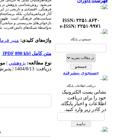
فهرست داوران
فرمانفرمائیان تبدیل به جریانی م
می‌شود. روش‌شناسی پژوهش بر پایه
فرهنگی، اقتصادی و تاریخی در ایرا
آثار فرمانفرمائیان، بلکه برساخته‌
سیاست‌های فرهنگی است. ظهور «م
ISSN: ۲۲۵۱-۸۶۳۰
بازخوانی‌های مدرنیستی و میانجی
گر
e-ISSN: ۲۲۵۱-۹۹۷۱
به‌واسطۀ شبکه‌های دانش/قدرت، تثب
جستجو در پایگاه
واژه‌های کلیدی:
منیر فرما
متن کامل
[PDF 890 kb]
نوع مطالعه:
پژوهشي
|
موض
دریافت: 1404/8/13 | پذیرش: 1405/2/3
جستجوی پیشرفته
دریافت اطلاعات پایگاه
نشانی پست الکترونیک
خود را برای دریافت
اطلاعات و اخبار پایگاه،
در کادر زیر وارد کنید.
ن