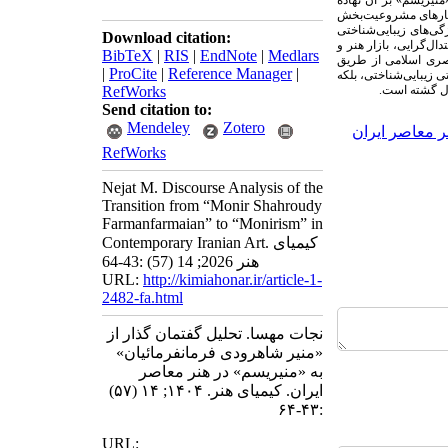
منیریسم» بر آن نهاده
اختارهای مشروعیت‌بخش
گی‌های زیبایی‌شناختی
Download citation:
ال‌گرایی، بازار هنر و
BibTeX
|
RIS
|
EndNote
|
Medlars
صری اسلامی از طریق
|
ProCite
|
Reference Manager
|
ی زیبایی‌شناختی، بلکه
دل گشته است.
RefWorks
Send citation to:
Mendeley
Zotero
ر معاصر ایران
RefWorks
Nejat M. Discourse Analysis of the
Transition from “Monir Shahroudy
Farmanfarmaian” to “Monirism” in
Contemporary Iranian Art. کیمیای
هنر 2026; 14 (57) :43-64
URL:
http://kimiahonar.ir/article-1-
2482-fa.html
نجات مهسا. تحلیل گفتمان گذار از
«منیر شاهرودی فرمانفرمائیان»
به «منیریسم» در هنر معاصر
ایران. کیمیای هنر. ۱۴۰۴; ۱۴ (۵۷)
:۴۳-۶۴
URL: