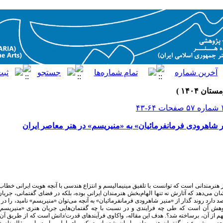
یر شاهرودی فرمانفرمائیان» به «منیریسم» در هنر معاصر ایران
نرمندانی است که توانست با تلفیق مینیمالیسم و انتزاع هندسی با آنچه هویت ایرانی خط
و نشان می‌دهد که آثارش نه تنها الهام‌بخش هنرمندان ایرانی بوده، بلکه در فضای گفتمانی، جری
 دارد روند گذار از «منیر شاهرودی فرمانفرمائیان» به آنچه می‌توان «منیریسم» نامید، را در
هش آن است که طی چه فرایندی و در نسبت با چه گفتمان‌هایی جریان هنری «منیریسم» از
هم از آن، برساخته شد؟. هدف این مقاله، واکاوی فرآیندهای قدرت/دانش است که از طریق آن، 