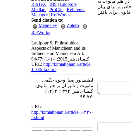
ر هنر مانوی، به
BibTeX
|
RIS
|
EndNote
|
خاص و برای بیان
Medlars
|
ProCite
|
Reference
انوی برای یافتن
Manager
|
RefWorks
Send citation to:
Mendeley
Zotero
RefWorks
Latifpour S. Philosophical
Aspects of Manichean and its
Influence on Manichean Art.
کیمیای هنر 2015; 4 (14) :77-94
URL:
http://kimiahonar.ir/article-
1-336-fa.html
لطیف‌پور صبا. وجوه حکمی
مانویت و تأثیر آن بر هنر مانوی.
کیمیای هنر. ۱۳۹۴; ۴ (۱۴)
:۷۷-۹۴
URL:
http://kimiahonar.ir/article-۱-۳۳۶-
fa.html