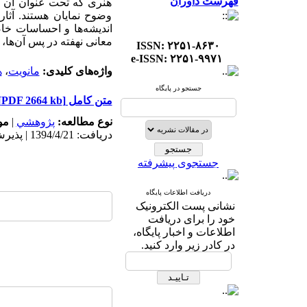
فهرست داوران
هنری که تحت عنوان آن ش
وضوح نمایان هستند. آثا
اندیشه‌ها و احساسات خاص
معانی نهفته در پس آن‌ها
ISSN: ۲۲۵۱-۸۶۳۰
e-ISSN: ۲۲۵۱-۹۹۷۱
واژه‌های کلیدی:
مانویت
،
ه
جستجو در پایگاه
متن کامل
[PDF 2664 kb]
نوع مطالعه:
پژوهشي
|
مو
دریافت: 1394/4/21 | پذیرش: 1394/4/21
جستجوی پیشرفته
دریافت اطلاعات پایگاه
نشانی پست الکترونیک
خود را برای دریافت
اطلاعات و اخبار پایگاه،
در کادر زیر وارد کنید.