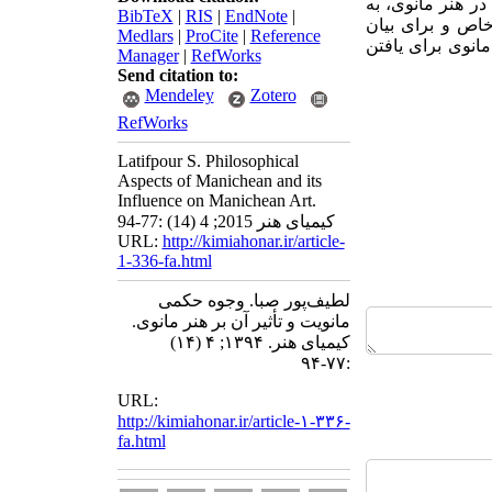
ر هنر مانوی، به
BibTeX
|
RIS
|
EndNote
|
خاص و برای بیان
Medlars
|
ProCite
|
Reference
انوی برای یافتن
Manager
|
RefWorks
Send citation to:
Mendeley
Zotero
RefWorks
Latifpour S. Philosophical
Aspects of Manichean and its
Influence on Manichean Art.
کیمیای هنر 2015; 4 (14) :77-94
URL:
http://kimiahonar.ir/article-
1-336-fa.html
لطیف‌پور صبا. وجوه حکمی
مانویت و تأثیر آن بر هنر مانوی.
کیمیای هنر. ۱۳۹۴; ۴ (۱۴)
:۷۷-۹۴
URL:
http://kimiahonar.ir/article-۱-۳۳۶-
fa.html