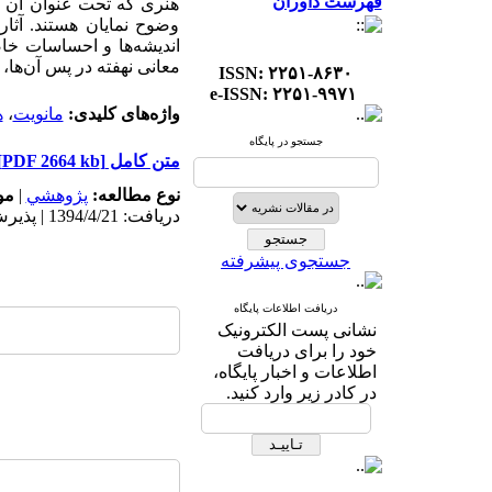
فهرست داوران
هنری که تحت عنوان آن ش
وضوح نمایان هستند. آثا
اندیشه‌ها و احساسات خاص
معانی نهفته در پس آن‌ها
ISSN: ۲۲۵۱-۸۶۳۰
e-ISSN: ۲۲۵۱-۹۹۷۱
واژه‌های کلیدی:
مانویت
،
ه
جستجو در پایگاه
متن کامل
[PDF 2664 kb]
نوع مطالعه:
پژوهشي
|
مو
دریافت: 1394/4/21 | پذیرش: 1394/4/21
جستجوی پیشرفته
دریافت اطلاعات پایگاه
نشانی پست الکترونیک
خود را برای دریافت
اطلاعات و اخبار پایگاه،
در کادر زیر وارد کنید.