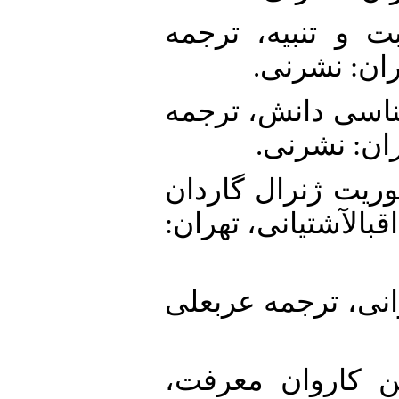
18. 137)، مراقبت و تنبیه، ترجمه
ران: نشرنی
19. )، دیرینهشناسی دانش، ترجمه
ران: نشرنی
20. د دو. (1362)، ماموریت ژنرال گاردان
قبالآشتیانی، تهران
21. قاشی ایرانی، ترجمه عربعلی
22. ی. (1332)، اولین کاروان معرفت