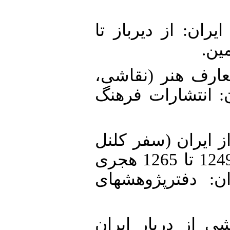
6. 13)، نقاشی ایران: از دیرباز تا
مین
7. 137)، دایرهالمعارف هنر (نقاشی
: انتشارات فرهنگ
8.  تصاویری از ایران (سفر کلنل
ف. کلمباری به دربار شاه ایران) 1249 تا 1265 هجری
ان: دفترپژوهشهای
9.  (1395)، گزارشی از دربار ایران