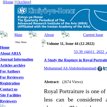
[
Home
] [
Archive
]
Main Menu
Volume 11, Issue 44 (12-2022)
Home
3-53
About ARIA
Journal Information
A Study the Rupture in Royal Portrait
Articles archive
Mohammad Ali Abdolmohammadi
For Authors
For Reviewers
Abstract:
(2674 Views)
Registration
Contact us
Royal Portraiture is one of
Site Facilities
less can be considered 
Reviewers