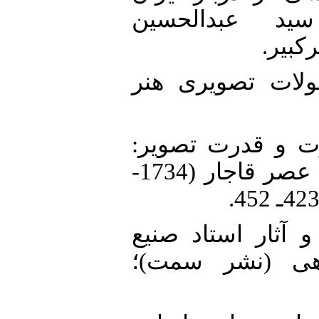
( ترجمه سید عبدالحسین
رکبیر
10. امک. (1395)، تحولات تصویری هنر
11. )، تصویرقدرت و قدرت تصویر
نیت و نتیجه در نخستین نقاشیهای عصر قاجار (1734-
12. 1)، زندگی و آثار استاد صنیع
اهی (نشر سمت)؛