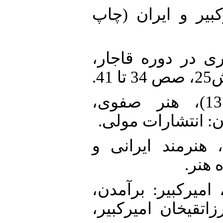
1. . (1362)، امیرکبیر و ایران (چاپ
2. 1)، دیوارنگاری در دوره قاجار
41
3. اسکارچیا، جیان روبر. (1376)، هنر صفوی،
ان: انتشارات مولی
4. شارمهاجر، کامران. (1384)، هنرمند ایرانی و
ه هنر
5. بال آشتیانی، عباس. (1390)، امیرکبیر: برآمدن
اتقیخان امیرکبیر