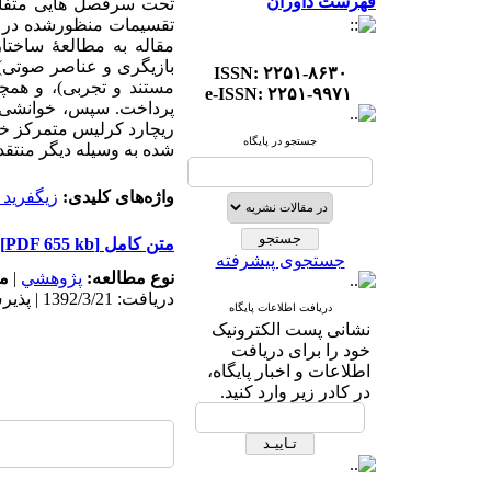
فهرست داوران
تحت سرفصل هایی متفاو
تقسیمات منظورشده در ای
مقاله به مطالعۀ ساختا
بازیگری و عناصر صوتی) و
ISSN: ۲۲۵۱-۸۶۳۰
مستند و تجربی)، و همچن
e-ISSN: ۲۲۵۱-۹۹۷۱
پرداخت. سپس، خوانشی مخ
جستجو در پایگاه
شده به وسیله دیگر منتقد
واژه‌های کلیدی:
زیگفرید 
متن کامل
[PDF 655 kb]
جستجوی پیشرفته
نوع مطالعه:
پژوهشي
|
م
دریافت: 1392/3/21 | پذیرش: 1392/3/29
دریافت اطلاعات پایگاه
نشانی پست الکترونیک
خود را برای دریافت
اطلاعات و اخبار پایگاه،
در کادر زیر وارد کنید.