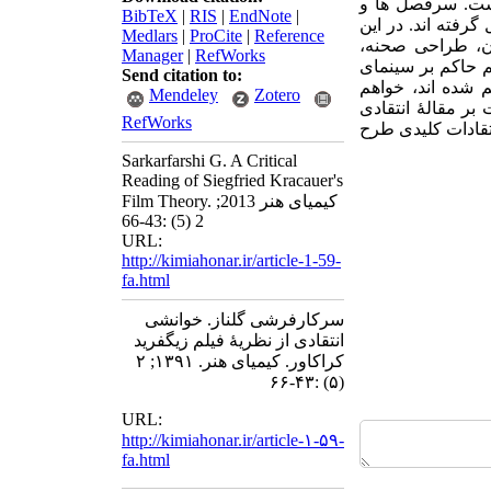
است. سرفصل ها و
BibTeX
|
RIS
|
EndNote
|
رفته اند. در این
Medlars
|
ProCite
|
Reference
ان، طراحی صحنه،
Manager
|
RefWorks
م حاکم بر سینمای
Send citation to:
م شده اند، خواهم
Mendeley
Zotero
بر مقالۀ انتقادی
RefWorks
سد که تمام انتقادات کلیدی طرح
Sarkarfarshi G. A Critical
Reading of Siegfried Kracauer's
Film Theory. کیمیای هنر 2013;
2 (5) :43-66
URL:
http://kimiahonar.ir/article-1-59-
fa.html
سرکارفرشی گلناز. خوانشی
انتقادی از نظریۀ فیلم زیگفرید
کراکاور. کیمیای هنر. ۱۳۹۱; ۲
(۵) :۴۳-۶۶
URL:
http://kimiahonar.ir/article-۱-۵۹-
fa.html