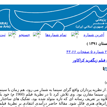
فیلم زیگفرید کراکاور
از نظریه پردازان واقع گرای سینما به شمار می رود، هم زمان با سینما ب
زندگانی او با فرایند تکوین سینما مقار
اوه بر تعریف رسانه ای که تازه متولد شده بود، تفکیک های ساختا
ژانرهای هنری قائل شود. مقالۀ حاضر درآمدی انتقادی بر نظریۀ فیل