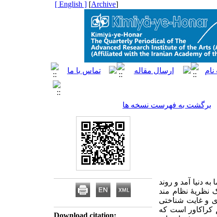
[ English ]
]
Archive
[
برگشت به فهرست نسخه ها
ه دنیا آمد و روند
ن بود. وی تلاش کرد تا در نظریۀ فیلم (1960 م) خود یک نظریۀ نظام مند
ری و غایت شناختی
م کراکاور است که
Download citation: