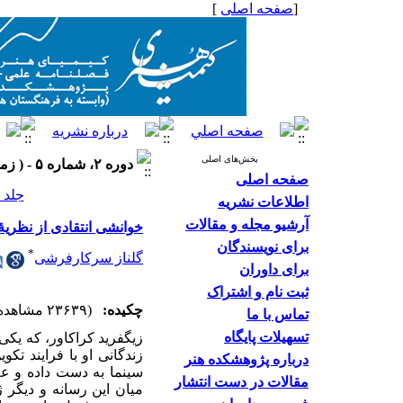
[
صفحه اصلی
]
بخش‌های اصلی
دوره ۲، شماره ۵ - ( زمستان ۱۳۹۱ )
صفحه اصلی
جلد ۲ شماره ۵ صفحات ۶۶-۴۳
اطلاعات نشریه
آرشیو مجله و مقالات
خوانشی انتقادی از نظریۀ 
برای نویسندگان
*
گلناز سرکارفرشی
برای داوران
ثبت نام و اشتراک
چکیده:
(۲۳۶۳۹ مشاهده)
تماس با ما
تسهیلات پایگاه
زیگفرید کراکاور، که یکی 
درباره پژوهشکده هنر
سینما به دست داده و عل
مقالات در دست انتشار
میان این رسانه و دیگر 