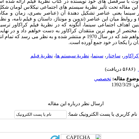
ت با سرفصل های خود نویسنده در کتاب نظریۀ فیلم ارائه شده 
ن مقاله تحت تأثیر نظریۀ سیستم های اجتماعی نیکلاس لومان شکل گ
ر سینما یعنی عناصر تشکیل دهندۀ آن (عناصر بصری، زمان و مک
 روابط میان این عناصر (تدوین و مونتاژ، داستان و فیلم نامه، و نظ
ین اهداف اجتماعی سینما، آنگونه که در نظریۀ فیلم کراکاور ترسی
تصر از مهم ترین منتقدان کراکاور به دست خواهم داد و در نهایت 
ریچارد کرلیس متمرکز خواهم شد که در سال 1970 م منتشر شده و به نظر می ر
ان را یکجا در خود جمع آورده است.
کراکاور
،
ساختار
،
سینما
،
نظریۀ سیستم ها
،
نظریۀ فیلم
(۵۶۸۶ دریافت)
وضوع مقاله:
تخصصي
ارسال نظر درباره این مقاله
نام کاربری یا پست الکترونیک شما: