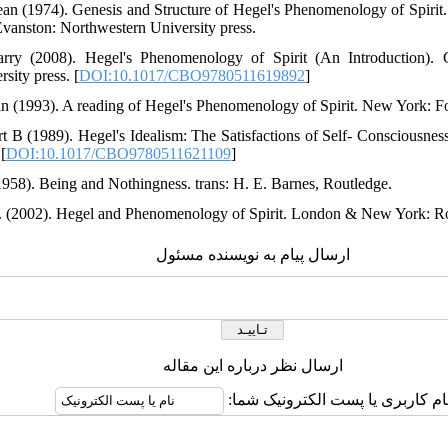
Jean (1974). Genesis and Structure of Hegel's Phenomenology of Spirit
anston: Northwestern University press.
arry (2008). Hegel's Phenomenology of Spirit (An Introduction
sity press. [
DOI:10.1017/CBO9780511619892
]
in (1993). A reading of Hegel's Phenomenology of Spirit. New York: F
rt B (1989). Hegel's Idealism: The Satisfactions of Self- Conscious
[
DOI:10.1017/CBO9780511621109
]
 (1958). Being and Nothingness. trans: H. E. Barnes, Routledge.
t. (2002). Hegel and Phenomenology of Spirit. London & New York: R
ارسال پیام به نویسنده مسئول
ارسال نظر درباره این مقاله
ام کاربری یا پست الکترونیک شما: