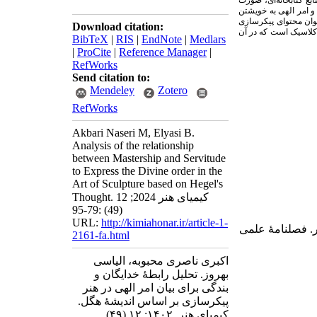
ع کتابخانه‌ای، صورت
و امر الهی به خویشتن
وان محتوای پیکرسازی
Download citation:
ی کلاسیک است که در آن
BibTeX
|
RIS
|
EndNote
|
Medlars
|
ProCite
|
Reference Manager
|
RefWorks
Send citation to:
Mendeley
Zotero
RefWorks
Akbari Naseri M, Elyasi B.
Analysis of the relationship
between Mastership and Servitude
to Express the Divine order in the
Art of Sculpture based on Hegel's
Thought. کیمیای هنر 2024; 12
(49) :79-95
URL:
http://kimiahonar.ir/article-1-
ندیشی هیدگر. فصلنامۀ علمی
2161-fa.html
اکبری ناصری محبوبه، الیاسی
بهروز. تحلیل رابطۀ خدایگان و
بندگی برای بیان امر الهی در هنر
پیکرسازی بر اساس اندیشۀ هگل.
کیمیای هنر. ۱۴۰۲; ۱۲ (۴۹)