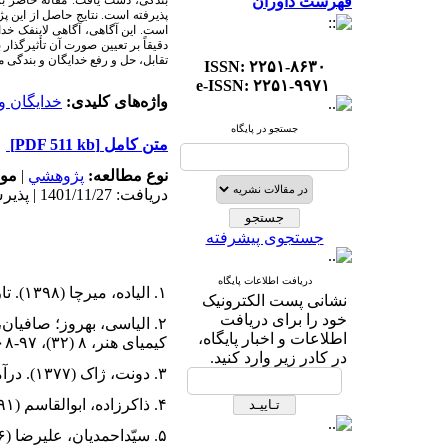
فهرست داوران
بندگی، دست یافت. مقالۀ حاضر برا
پذیرفته است. نتایج حاصل از این 
است. این آگاهی، آگاهی لاینفک خد
دقیقاً بر تعیین صورت آن تأثیرگذار
تقابل، حل و رفع خدایگان و بندگی م
ISSN: ۲۲۵۱-۸۶۳۰
e-ISSN: ۲۲۵۱-۹۹۷۱
واژه‌های کلیدی:
خدایگان و
جستجو در پایگاه
متن کامل
[PDF 511 kb]
نوع مطالعه:
پژوهشي
|
موض
دریافت: 1401/11/27 | پذیرش: 1402/6/1
جستجوی پیشرفته
دریافت اطلاعات پایگاه
۱. الیاده، میرچا (۱۳۹۸). تاریخ اندیشه‌‌‌های دینی. ترجمۀ بهزاد سالکی، تهران: پارسه.
نشانی پست الکترونیک
خود را برای دریافت
اطلاعات و اخبار پایگاه،
کیمیای هنر، ۸ (۳۲)، ۹۷-۱۰۸.
در کادر زیر وارد کنید.
۳. دونت، ژاک (۱۳۷۷). درآمدی بر هگل. ترجمۀ محمدجعفر پوینده، تهران: فکر روز.
۴. ذاکرزاده، ابوالقاسم (۱۳۹۱). ایده‌آلیسم آلمانی (از ولف تا پیروان کانت). آبادان: پرسش.
۵. سیّداحمدیان، علیرضا (۱۳۹۶). خدایگان و بندگی از پدیدارشناسیِ روح هگل. تهران: چشمه.