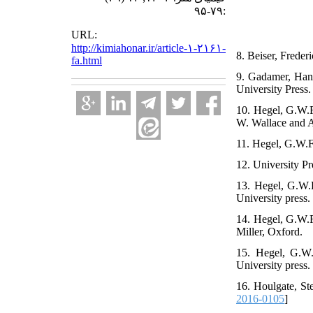
:۷۹-۹۵
URL:
http://kimiahonar.ir/article-۱-۲۱۶۱-
8. Beiser, Frede
fa.html
9. Gadamer, Hans
University Press.
10. Hegel, G.W.F.
W. Wallace and A.
11. Hegel, G.W.F
12. University Pr
13. Hegel, G.W.F
University press.
14. Hegel, G.W.F
Miller, Oxford.
15. Hegel, G.W.
University press.
16. Houlgate, St
2016-0105
]