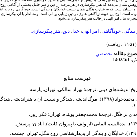
ی نائل آمدن به این هدف با روش توصیفی-تحلیلی و شیوۀ گردآوری اطلاعات، از طریق مناب
پژوهش نشان می‌دهد که هنر پیکرسازی در هر مرحله از دین و هنر حامل بخشی از آگاهی روح 
ا و انسان است که به عبارت هگلی همان نسبت خدایگان و بندگی است. خودآگاهی روح به عن
 بوده است. اوج این خویشتن‌آگاهیِ هنری در دینِ زیباییِ یونانی است و متناظر با آن پیکرساز
نجر به بیان امر الهی در قالب هنر پیکرسازی می‌شود.
 بندگی
،
خودآگاهی
،
امر الهی
،
خدا
،
دین
،
هنر پیکرسازی.
(۱۱۵۱ دریافت)
وع مقاله:
تخصصي
فهرست منابع
۲. الیاسی، بهروز؛ صافیان، محمدجواد (۱۳۹۸). مرگ‌اندیشی هیدگر و نسبت آن با هنرا