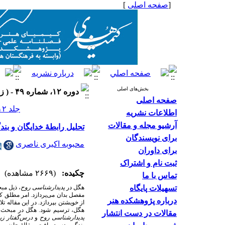
[
صفحه اصلی
]
بخش‌های اصلی
دوره ۱۲، شماره ۴۹ - ( زمستان ۱۴۰۲ )
صفحه اصلی
جلد ۱۲ شماره ۴۹ صفحات ۹۵-۷۹
اطلاعات نشریه
آرشیو مجله و مقالات
تحلیل رابطۀ خدایگان و بن
برای نویسندگان
محبوبه اکبری ناصری
برای داوران
ثبت نام و اشتراک
چکیده:
(۲۶۶۹ مشاهده)
تماس با ما
تسهیلات پایگاه
هگل در
پدیدارشناسی روح
، ذیل مب
مفصل بدان می‌پردازد. امر مطلق ک
درباره پژوهشکده هنر
از خویشتن بپردازد. در این مقاله 
هگل، ترسیم شود. هگل در مبحث خدا
مقالات در دست انتشار
پدیدارشناسی روح
و
درس‌گفتار زی