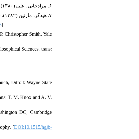
۶. مرادخانی، علی (۱۳۸۰). هگل و فلسفۀ مدرن. تهران: مهر نیوشا.
۷. هیدگر، مارتین (۱۳۸۲). سرآغاز کار هنری. ترجمۀ پرویز ضیاءشهابی، تهران: هرمس.
3
]
P. Christopher Smith, Yale
losophical Sciences. trans:
auch, Ditroit: Wayne State
rans: T. M. Knox and A. V.
Washington DC, Cambridge
ophy. [
DOI:10.1515/hgjb-