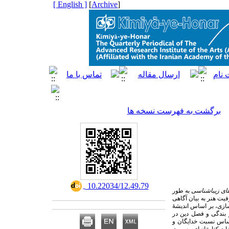
[ English ]
]
Archive
[
برگشت به فهرست نسخه ها
‎ 10.22034/12.49.79
ای زیباشناسی
به طور
یت هنر به بیان آگاهی
سازی، بر اساس اندیشۀ
و بندگی و فصل دین در
 اساس نسبت خدایگان و