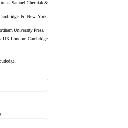
. trans: Samuel Cherniak &
). Cambridge & New York,
ordham University Press.
ness. UK.London: Cambridge
outledge.
ن