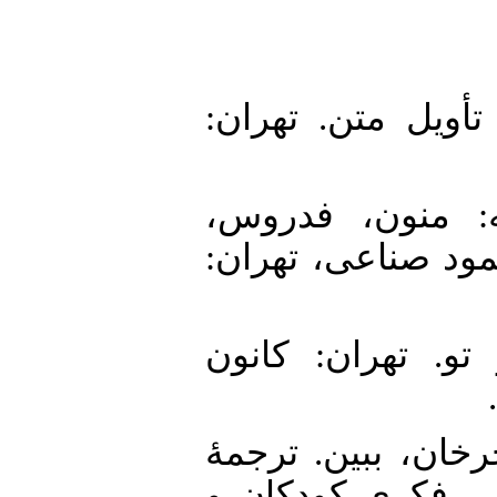
1. 1). ساختار تأویل متن. تهران
2. ار رساله: منون، فدروس
حمود صناعی، تهران
3. 1364). تو در تو. تهران: کانون
4. بخوان، بچرخان، ببین. ترجمهٔ
شی فکری کودکان و