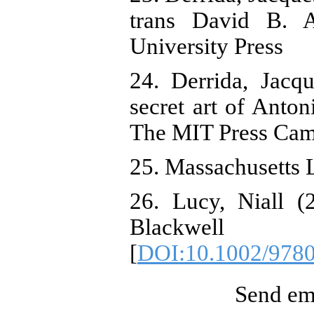
trans David B. A
University Press
24. Derrida, Jacq
secret art of Anto
The MIT Press Cam
25. Massachusetts 
26. Lucy, Niall (
Blackwell
[
DOI:10.1002/978
Send ema