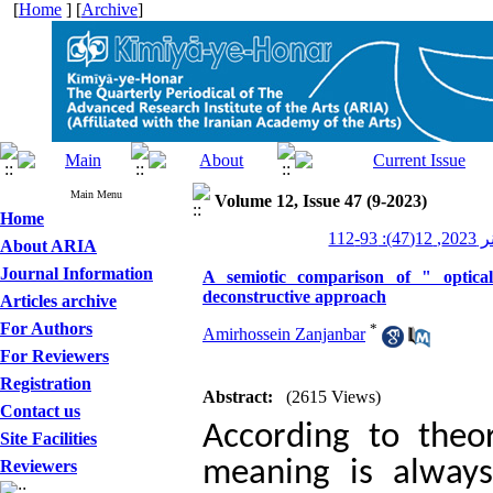
[
Home
] [
Archive
]
Main Menu
Volume 12, Issue 47 (9-2023)
Home
9-112
About ARIA
Journal Information
A semiotic comparison of " optica
deconstructive approach
Articles archive
For Authors
*
Amirhossein Zanjanbar
For Reviewers
Registration
Abstract:
(2615 Views)
Contact us
According to theo
Site Facilities
Reviewers
meaning is alway