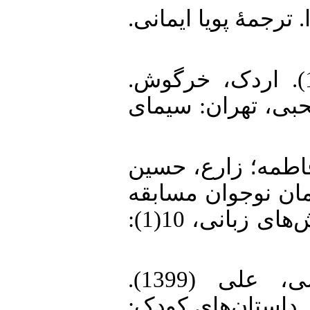
9. . ژاک دریدا. ترجمهٔ پویا ایمانی
10. روزنتال، ایمی کروس (1390). اردک، خرگوش.
محبی، تهران: سیمای
11. مه؛ زارع، حسین
(1398). وجوان مسابقه
دات کام با رویکرد واسازی. پژوهش‌های زبانی، 10(1):
12. زنجانبر، امیرحسین؛ عباسی، علی (1399).
 داستان‌های کودک