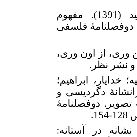
16. فیروزی، آزیتا؛ اکبری، مجید (1391). مفهوم
. دوفصلنامهٔ فلسفی
17. تان (1400). از این وری، از اون وری
 و نشر نظر
18. ایار، ابراهیم؛
139). تحلیل ترانشانهٔ دگردیسی و
تصویر. دوفصلنامهٔ
15
19. یان، امیرعلی (1394). نشانه در آستانه