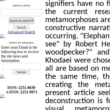
signifiers have no f
Search in website
the current res
metamorphoses are i
constructive narrat
Advanced Search
occurring. "Elephant
see" by Robert He
Receive site information
Enter your Email in the
woodpecker?" and
following box to receive
the site news and
Khodaei were chose
information.
all are based on m
the same time, th
creating the met
ISSN: 2251-8630
present article s
e-ISSN: 2251-9971
deconstruction is
visual metamorp