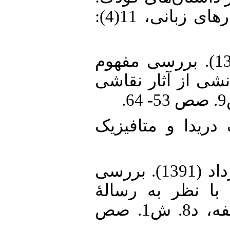
بر پایهٔ نظام گفتمان تنشی. جستارهای زبانی، 11(4):
13. شیبانی رضوانی، فیروزه (1392). بررسی مفهوم
نشی از آثار نقاشی
14.  (1386). ژاک دریدا و متافیزیک
15. فتح طاهری، علی؛ پارسا، مهرداد (1391). بررسی
با نظر به رسالهٔ
تیمائوس افلاطون. حکمت و فلسفه، د8. ش1. صص