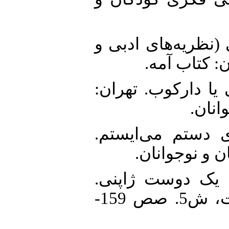
5. ). نقد ادبی (نظریه‌های ادبی و
ان: کتاب آمه
6.  تو لک‌لکی یا دارکوب. تهران
وانان
7. 13). من روی دستم می‌ایستم
ن و نوجوانان
8.  نامه‌ای به یک دوست ژاپنی
ترجمهٔ فرزان سجودی، زیباشناخت، ش5. صص 159-