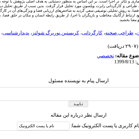
اری و تئاتر در اجرا است، بر این اساس به منظور دستیابی به هدف اصلی پژوهش با توجه به
 طراحی و کارگردانی رابرت ویلسون مورد تحلیل قرار گرفت. بدین سبب از طریق تحلیل دید
 فضا، به روش تحلیلی توصیفی سعی گردید به شاخص
های ارزیابی فضا و ویژگی
های آن در کارگ
ود ارتباط ارگانیک مخاطب و بازیگران با اجرا، از طریق رابطه انسان و مکان در خلق فضا، ب
و معنا بخشید.
ن
،
طراحی صحنه
،
کارگردانی
،
کریستین نوربرگ شولتز
،
پدیدارشناسی
،
(۲۹۰۷ دریافت)
وع مقاله:
تخصصي
ارسال پیام به نویسنده مسئول
ارسال نظر درباره این مقاله
ام کاربری یا پست الکترونیک شما: