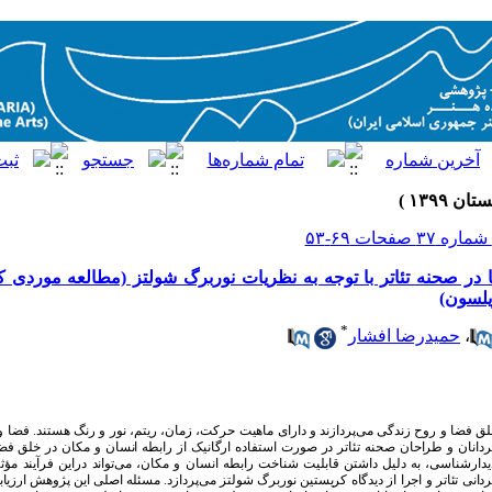
در صحنه تئاتر با توجه به نظریات نوربرگ شولتز (مطالعه موردی ک
یلسون)
*
،
حمیدرضا افشار
خلق فضا و روح زندگی می
پردازند و دارای ماهیت حرکت، زمان، ریتم، نور و رنگ هستند. فضا 
ردانان و طراحان صحنه تئاتر در صورت استفاده ارگانیک از رابطه انسان و مکان در خلق فض
پدیدارشناسی، به دلیل داشتن قابلیت شناخت رابطه انسان و مکان، می
تواند دراین فرآیند مؤ
انی تئاتر و اجرا از دیدگاه کریستین نوربرگ شولتز می
پردازد. مسئله اصلی این پژوهش ارزی