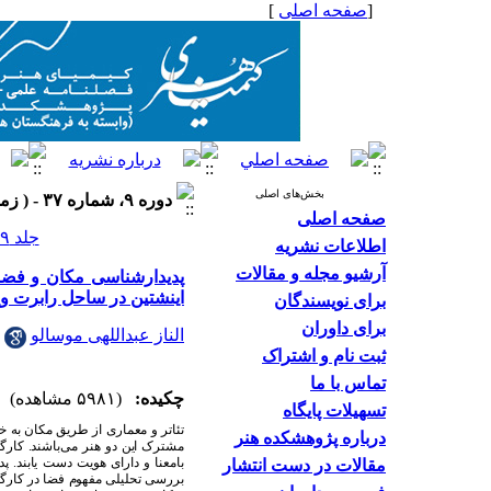
[
صفحه اصلی
]
بخش‌های اصلی
دوره ۹، شماره ۳۷ - ( زمستان ۱۳۹۹ )
صفحه اصلی
جلد ۹ شماره ۳۷ صفحات ۶۹-۵۳
اطلاعات نشریه
آرشیو مجله و مقالات
پدیدارشناسی مکان و فضا 
اینشتین در ساحل رابرت و
برای نویسندگان
برای داوران
الناز عبداللهی موسالو
ثبت نام و اشتراک
تماس با ما
چکیده:
(۵۹۸۱ مشاهده)
تسهیلات پایگاه
تئاتر و معماری از طریق مکان به 
درباره پژوهشکده هنر
مشترک این دو هنر می
باشند. کارگ
بامعنا و دارای هویت دست یابند. 
مقالات در دست انتشار
بررسی تحلیلی مفهوم فضا در کارگرد