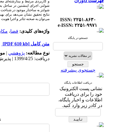
فهرست داوران
و کاربردی مرتبط و بینا
رشته
ای معم
شولتز، اجرای اینشتین در ساحل به
شولتز به ساختار موجود در شناخت
نتایج تحقیق نشان می
دهد برای بهب
می
توان به صحنه تئاتر و اجرا هویت 
ISSN: ۲۲۵۱-۸۶۳۰
e-ISSN: ۲۲۵۱-۹۹۷۱
واژه‌های کلیدی:
فضا
،
مکا
جستجو در پایگاه
متن کامل
[PDF 610 kb]
نوع مطالعه:
پژوهشي
|
موض
دریافت: 1399/4/25 | پذیرش: 1399/8/13
جستجوی پیشرفته
دریافت اطلاعات پایگاه
نشانی پست الکترونیک
خود را برای دریافت
اطلاعات و اخبار پایگاه،
در کادر زیر وارد کنید.
ن