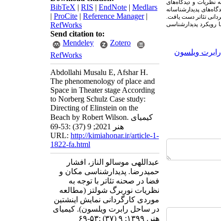
 نظریات و دیدگاه
های
BibTeX
|
RIS
|
EndNote
|
Medlars
گاه
های پدیدارشناسانه
|
ProCite
|
Reference Manager
|
ردانی تئاتر دست یافت.
ا رویکرد پدیدارشناسی
RefWorks
Send citation to:
Mendeley
Zotero
رابرت ویلسون
RefWorks
Abdollahi Musalu E, Afshar H.
The phenomenology of place and
Space in Theater stage According
to Norberg Schulz Case study:
Directing of Elinstein on the
Beach by Robert Wilson. کیمیای
هنر 2021; 9 (37) :53-69
URL:
http://kimiahonar.ir/article-1-
1822-fa.html
عبداللهی موسالو الناز، افشار
حمیدرضا. پدیدارشناسی مکان و
فضا در صحنه تئاتر با توجه به
نظریات نوربرگ شولتز (مطالعه
موردی کارگردانی نمایش اینشتین
در ساحل رابرت ویلسون). کیمیای
هنر. ۱۳۹۹; ۹ (۳۷) :۵۳-۶۹