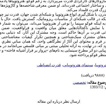
زوکارهای کارکردی قدرت می‌پردازد. به زعم فوکو، هتروتوپیاها پادمک
ی و ساختار اجتماعی قدرت‌اند. او ضمن معرفی شاخصه‌ها و کارْویژه‌های
بزرگ قدرت قلمداد می‌کند.
درن، با شکل‌گیری انواع هتروتوپیا و شبکه‌ای شدن جهان، قدرت نیز 
بلکه در قالب شبکه‌ای از مناسبات ریزوماتیک، گسترش یافت. حال با 
ه اینکه فوکو سینما را نوعی از هتروتوپیا می‌داند، می‌توان به شمار ق
با نمایش ناکجاآبادهایی معلق میان واقعیت و فراواقعیت، ضمن ت
نی قدرت بر آن‌ها حاکم است. وجه مشترک این آثار، که دنیایی به‌وا
ه‌های مشترک سبک‌شناختی و همچنین تکرار کیفیات معناشناختی ا
رم و محتوای این آثارْ از نظرگاهی واحد، که همان مبانیِ نظری
د که، در نهایت، به ارائه تحلیلی مبتنی بر مبانی فلسفی می‌انجامد در
نظر فوکو پرداخته شود.
روتوپیا
،
سینمای هتروتوپیایی
،
قدرت انضباطی
(۹۸۸۸ دریافت)
ضوع مقاله:
تخصصي
ارسال نظر درباره این مقاله