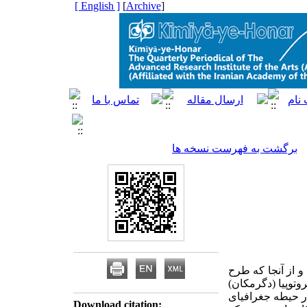
[ English ]
]
Archive
[
برگشت به فهرست نسخه ها
 از آنجا که طرح
وتوپیا (دگرمکان)
در حیطه جغرافیای
Download citation: