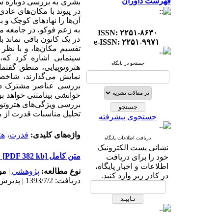
فهرست داوران
بشری به بررسی دوباره سا
در پیوند با مکان‌های عاد
آن‌ها را نهادهای کوچک و 
به زعم فوکو، در جامعه م
ISSN: ۲۲۵۱-۸۶۳۰
در یک کانون باقی نماند 
e-ISSN: ۲۲۵۱-۹۹۷۱
تقسیم مکان‌ها، و با نظر ب
سینمایی اشاره کرد که، 
جستجو در پایگاه
هتروتوپیایی، منطق گفتما
نمایش می‌گذارند، شاخص
بررسی عناصر مشترک در ف
خوانشی بینامتنی خواهد بو
تحلیل مناسبات قدرت از م
جستجوی پیشرفته
واژه‌های کلیدی:
قدرت
،
هت
دریافت اطلاعات پایگاه
نشانی پست الکترونیک
متن کامل
[PDF 382 kb]
خود را برای دریافت
اطلاعات و اخبار پایگاه،
نوع مطالعه:
پژوهشي
|
مو
در کادر زیر وارد کنید.
دریافت: 1393/7/2 | پذیرش: 1393/7/2