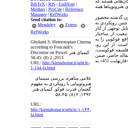
ان‌هایی هستند که
BibTeX
|
RIS
|
EndNote
|
 هتروتوپیاها همه
Medlars
|
ProCite
|
Reference
Manager
|
RefWorks
چون گذشته محصور
Send citation to:
چنین رویکردی به
Mendeley
Zotero
ابل توجهی از آثار
RefWorks
بعیت از ساختار
قع فوکویی را به
Gholami S. Heterotopian Cinema
ست. از این رو،
according to Foucault’s
ِ فلسفه فوکوست،
Discourse on Power. کیمیای هنر
 مقاله حاضر، ضمن
2013; 2 (8) :45-58
بررسی ویژگی‌های هتروتوپیایی دو اثر مطرحِ سینمایی به‌ نام‌های «پرواز بر فراز آشیانه فاخته» و «فارنهایت 451» به
URL:
http://kimiahonar.ir/article-
1-144-fa.html
غلامی ساهره. بررسی سینمای
هتروتوپیایی با رویکردی به مفهوم
گفتمان قدرت فوکو. کیمیای هنر.
۱۳۹۲; ۲ (۸) :۴۵-۵۸
URL:
http://kimiahonar.ir/article-۱-۱۴۴-
fa.html