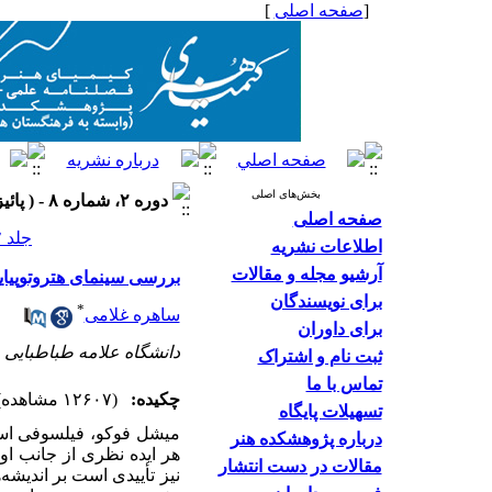
[
صفحه اصلی
]
بخش‌های اصلی
دوره ۲، شماره ۸ - ( پائیز ۱۳۹۲ )
صفحه اصلی
جلد ۲ شماره ۸ صفحات ۵۸-۴۵
اطلاعات نشریه
آرشیو مجله و مقالات
بررسی سینمای هتروتوپیای
برای نویسندگان
*
ساهره غلامی
برای داوران
دانشگاه علامه طباطبایی
ثبت نام و اشتراک
تماس با ما
چکیده:
(۱۲۶۰۷ مشاهده)
تسهیلات پایگاه
میشل فوکو، فیلسوفی است 
درباره پژوهشکده هنر
هر ایده نظری از جانب او
مقالات در دست انتشار
نیز تأییدی است بر اندیشه