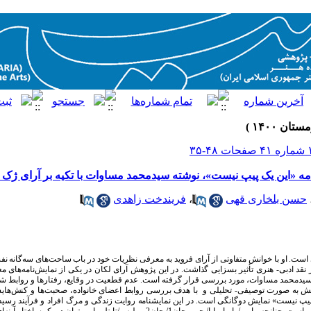
امه «این یک پیپ نیست»، نوشته سیدمحمد مساوات با تکیه بر آرای ژک 
حسن بلخاری قهی
،
فریندخت زاهدی
 است. او با خوانش متفاوتی از آرای فروید به معرفی نظریات خود در باب ساحت
های سه
گانه نف
 نقد ادبی- هنری تأثیر بسزایی گذاشت. در این پژوهش آرای لکان در یکی از نمایش
نامه
های مع
سیدمحمد مساوات، مورد بررسی قرار گرفته است. عدم قطعیت در وقایع، رفتارها و روابط
هش به صورت توصیفی- تحلیلی و با هدف بررسی روابط اعضای خانواده، صحبت
ها و کنش
های
یپ نیست» نمایش دوگانگی است. در این نمایشنامه روایت زندگی و مرگ افراد و فرآیند رسید