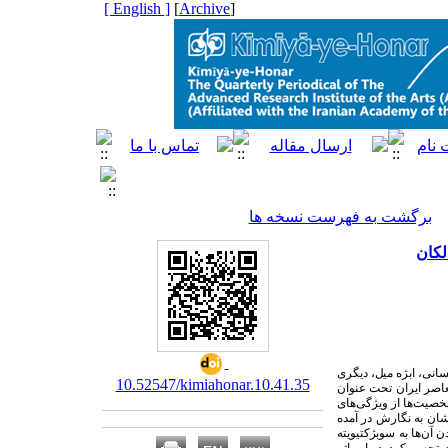
[ English ]
]
Archive
[
برگشت به فهرست نسخه ها
لکان
سانی، ابژه میل، دیگری
10.52547/kimiahonar.10.41.35
اصر ایران تحت عنوان
 شخصیت
ها از ویژگی
های
شان به نگارش در آمده
ن آن
ها به سوبژکتیویته