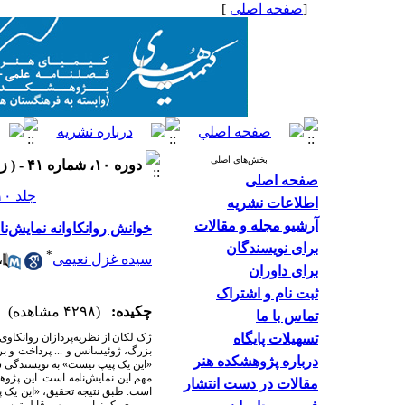
[
صفحه اصلی
]
بخش‌های اصلی
دوره ۱۰، شماره ۴۱ - ( زمستان ۱۴۰۰ )
صفحه اصلی
جلد ۱۰ شماره ۴۱ صفحات ۴۸-۳۵
اطلاعات نشریه
آرشیو مجله و مقالات
خوانش روانکاوانه نمایش‌ن
برای نویسندگان
*
سیده غزل نعیمی
،
برای داوران
ثبت نام و اشتراک
چکیده:
(۴۲۹۸ مشاهده)
تماس با ما
تسهیلات پایگاه
ژک لکان از نظریه
پردازان روانکاوی
بزرگ، ژوئیسانس و ... پرداخت و بر
درباره پژوهشکده هنر
«این یک پیپ نیست» به نویسندگی 
مهم این نمایش
نامه است. این پژو
مقالات در دست انتشار
است. طبق نتیجه تحقیق، «این یک پ