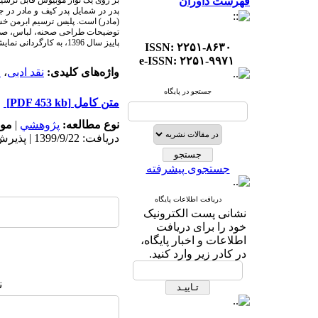
فهرست داوران
بر روی یک نوار موبیوس قابل ترسیم است. چنانچه 
پدر در شمایل پدر کیف و مادر در ج
(مادر) است. پلیس ترسیم ابرمن خش
توضیحات طراحی صحنه
، لباس، صدا
پاییز سال 1396، به کارگردانی نمایشنامه
ISSN: ۲۲۵۱-۸۶۳۰
e-ISSN: ۲۲۵۱-۹۹۷۱
واژه‌های کلیدی:
نقد ادبی
،
خ
جستجو در پایگاه
متن کامل
[PDF 453 kb]
نوع مطالعه:
پژوهشي
|
موض
دریافت: 1399/9/22 | پذیرش: 1400/12/26
جستجوی پیشرفته
دریافت اطلاعات پایگاه
نشانی پست الکترونیک
خود را برای دریافت
اطلاعات و اخبار پایگاه،
در کادر زیر وارد کنید.
ن