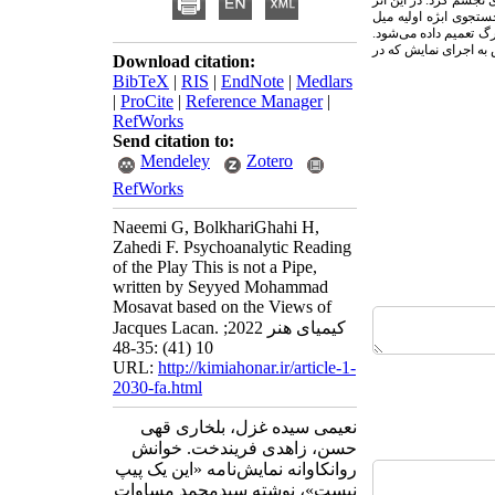
 تجسم کرد. در این اثر
ستجوی ابژه اولیه میل
رگ تعمیم داده می
شود.
 به اجرای نمایش که در
Download citation:
BibTeX
|
RIS
|
EndNote
|
Medlars
|
ProCite
|
Reference Manager
|
RefWorks
Send citation to:
Mendeley
Zotero
RefWorks
Naeemi G, BolkhariGhahi H,
Zahedi F. Psychoanalytic Reading
of the Play This is not a Pipe,
written by Seyyed Mohammad
Mosavat based on the Views of
Jacques Lacan. کیمیای هنر 2022;
10 (41) :35-48
URL:
http://kimiahonar.ir/article-1-
2030-fa.html
نعیمی سیده غزل، بلخاری قهی
حسن، زاهدی فریندخت. خوانش
روانکاوانه نمایش‌نامه «این یک پیپ
نیست»، نوشته سیدمحمد مساوات