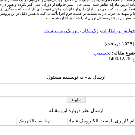
مامی/ماریا، پاپا/ جیم، جان1/ جان2 و پلیس/تایتل را می
توان در یک ساختار آینه
ای
امه ابرمن مادرانه ظاهر شده
است. جان، پسر خانواده از دوران ادیپی گذر نکرده
و هنوز در ج
مگینی است که سعی در سامان دادن اوضاع دارد و تایتل نمود دانای کل است که به دیگری بز
 و تمهیدات اجرایی در نمایشنامه بر اهمیت فرم اجرا تأکید می
کند. به همین دلیل در این پژوهش
نویس در تئاتر مستقل تهران اجرا شد، نیز اشاره شده است.
وانش روانکاوانه
،
ژک لکان
،
این یک پیپ نیست
(۱۵۴۹ دریافت)
وع مقاله:
تخصصي
ارسال پیام به نویسنده مسئول
ارسال نظر درباره این مقاله
ام کاربری یا پست الکترونیک شما: