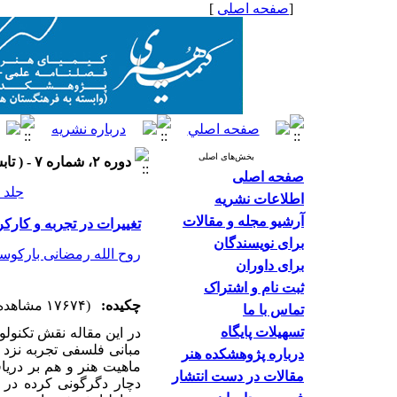
[
صفحه اصلی
]
بخش‌های اصلی
دوره ۲، شماره ۷ - ( تابستان ۱۳۹۲ )
صفحه اصلی
جلد ۲ شماره ۷ صفحات ۴۲-۲۳
اطلاعات نشریه
آرشیو مجله و مقالات
تغییرات در تجربه و کارکرد
برای نویسندگان
روح الله رمضانی بارکوسر
برای داوران
ثبت نام و اشتراک
چکیده:
(۱۷۶۷۴ مشاهده)
تماس با ما
تسهیلات پایگاه
در این مقاله نقش تکنولو
مبانی فلسفی تجربه نزد ب
درباره پژوهشکده هنر
ماهیت هنر و هم بر دریا
مقالات در دست انتشار
دچار دگرگونی کرده در سپ