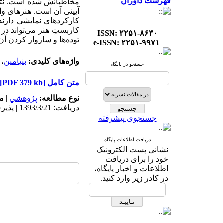
فهرست داوران
مخاطبانش شده است. نتیج
آیینی آن است. هنرهای واب
کارکردهای نمایشی دارند.
کاربستِ هنر می‌تواند د
ISSN: ۲۲۵۱-۸۶۳۰
توده‌ها و سازوار کردن آن
e-ISSN: ۲۲۵۱-۹۹۷۱
واژه‌های کلیدی:
بنیامین
،
جستجو در پایگاه
متن کامل
[PDF 379 kb]
نوع مطالعه:
پژوهشي
|
م
دریافت: 1393/3/21 | پذیرش: 1393/3/21
جستجوی پیشرفته
دریافت اطلاعات پایگاه
نشانی پست الکترونیک
خود را برای دریافت
اطلاعات و اخبار پایگاه،
در کادر زیر وارد کنید.