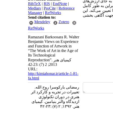
 به جای ارزش‌های
BibTeX
|
RIS
|
EndNote
|
براین به طور کامل
Medlars
|
ProCite
|
Reference
تعیین می‌کند. این
Manager
|
RefWorks
ر جهت آگاهی بخشی
Send citation to:
Mendeley
Zotero
RefWorks
Ramazani Barkoosara R. Walter
Benjamin Views on Experience
and Function of Artwork in
“The Work of Art in the Age of
Its Technological
Reproduction”. کیمیای هنر
2013; 2 (7) :23-42
URL:
http://kimiahonar.ir/article-1-81-
fa.html
رمضانی بارکوسرا روح الله.
تغییرات در تجربه و کارکرد اثر
هنری در دوران تکنولوژی
ازدیدگاه والتر بنیامین. کیمیای
هنر. ۱۳۹۲; ۲ (۷) :۲۳-۴۲