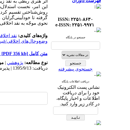
فهرست داوران
اثر هنری ربطی به نقد زیب
این امر، نخست استدلال‌
روش‌شناختی تقسیم کردیم و
گرفته تا خودآیینی‌گرایان
ISSN: ۲۲۵۱-۸۶۳۰
نحوی موجّه به نقد اخلاقی
e-ISSN: ۲۲۵۱-۹۹۷۱
واژه‌های کلیدی:
نقد اخلاق
جستجو در پایگاه
وضع‌وحال‌های اخلاقی/غیر
متن کامل
[PDF 356 kb]
نوع مطالعه:
پژوهشي
|
مو
دریافت: 1395/9/13 | پذیرش: 1395/9/13
جستجوی پیشرفته
دریافت اطلاعات پایگاه
نشانی پست الکترونیک
خود را برای دریافت
اطلاعات و اخبار پایگاه،
در کادر زیر وارد کنید.