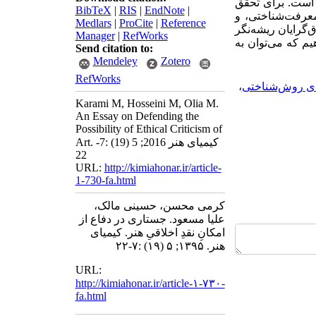
 است. برای تحقّق
BibTeX
|
RIS
|
EndNote
|
معرفت‌شناختی، و
Medlars
|
ProCite
|
Reference
‌گرایان ریشه‌نگر
Manager
|
RefWorks
یم که می‌توان به
Send citation to:
Mendeley
Zotero
RefWorks
ای روش‌شناختی
،
Karami M, Hosseini M, Olia M.
An Essay on Defending the
Possibility of Ethical Criticism of
Art. کیمیای هنر 2016; 5 (19) :7-
22
URL:
http://kimiahonar.ir/article-
1-730-fa.html
کرمی محسن، حسینی مالک،
علیا مسعود. جستاری در دفاع از
امکانِ نقدِ اخلاقیِ هنر. کیمیای
هنر. ۱۳۹۵; ۵ (۱۹) :۷-۲۲
URL:
http://kimiahonar.ir/article-۱-۷۳۰-
fa.html