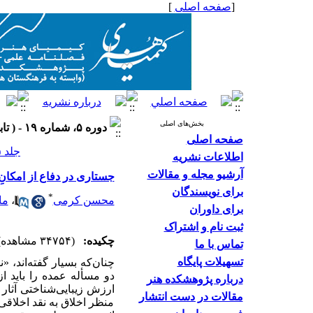
[
صفحه اصلی
]
بخش‌های اصلی
دوره ۵، شماره ۱۹ - ( تابستان ۱۳۹۵ )
صفحه اصلی
جلد ۵ شماره ۱۹ صفحات ۲۲-۷
اطلاعات نشریه
آرشیو مجله و مقالات
جستاری در دفاع از امکانِ ن
برای نویسندگان
*
محسن کرمی
،
ما
برای داوران
ثبت نام و اشتراک
چکیده:
(۳۴۷۵۴ مشاهده)
تماس با ما
تسهیلات پایگاه
چنان‌که بسیار گفته‌اند، 
دو مسأله عمده را باید ا
درباره پژوهشکده هنر
ارزش زیبایی‌شناختی آثار 
مقالات در دست انتشار
منظر اخلاق به نقد اخلاقی