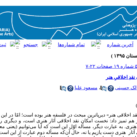
قدِ اخلاقیِ هنر
لک حسینی
،
مسعود علیا
«نقد اخلاقی هنر» دیرپاترین مبحث در فلسفه هنر بوده است؛ امّا در این
ز هم تمیز داد: نخست امکان نقد اخلاقی آثار هنری است، و دیگری ر
هنری. به عبارت دیگر، مسأله اوّل این است که آیا می‌توانیم (یعنی 
 آثار هنری دست یازیم یا نه، حال آن‌که مسأله دوم عبارت از این است ک