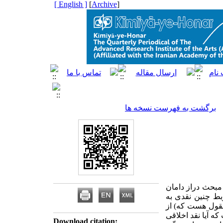
[ English ]
]
Archive
[
برگشت به فهرست نسخه ها
 مبحث دراز دامان
بط چنین نقدی به
معقول هست که) از
ه آیا نقد اخلاقی
Download citation: