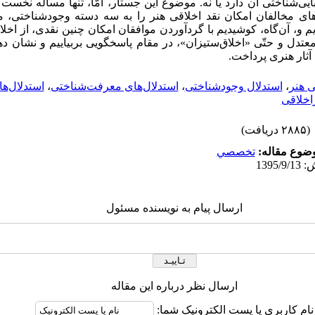
ایی‌شناختی آن دارد یا نه. موضوع این جستار، امّا، تنها مسأله نخست
های مخالفان امکان نقد اخلاقی هنر را به سه دسته وجودشناختی، 
، آن‌گاه، کوشیدیم با گردآوردن موافقان امکان چنین نقدی، از اخلاق
 معتدل و حتّی «اخلاق‌ستیزان»، در مقام پاسخگویی بربیاییم و نشان ده
 آثار هنری پرداخت.
ی هنر
،
استدلال وجودشناختی
،
استدلال‌های معرفت‌شناختی
،
استدلال‌ه
اخلاقی
(۲۸۸۵ دریافت)
ضوع مقاله:
تخصصي
ارسال پیام به نویسنده مسئول
ارسال نظر درباره این مقاله
نام کاربری یا پست الکترونیک شما: