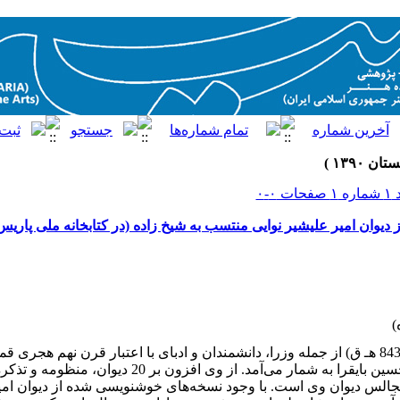
فحات ۰-۰
 دیوان امیر علیشیر نوایی منتسب به شیخ زاده (در کتابخانه ملی پاریس
امیر علیشیر نوایی( 906- 843 هـ ق) از جمله وزرا، دانشمندان و ادبای با اعتبار قرن نهم ه
وزرای با اعتبار سلطان حسین بایقرا به شمار می‌آمد. از وی افز
مجالس دیوان وی است. با وجود نسخه‌های خوشنویسی شده از دیوان امیر