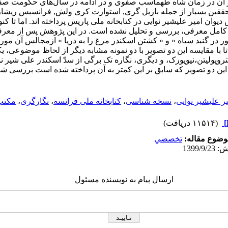
از آن در زمان شاه طهماسب صفوی و در ادامه در سال‌های حکومت ص
قین بسیار از جمله بازیل گری, استوارت کری ولش, فرانسیس ریشار,
یوان امیر علیشیر نوایی در کتابخانه ملی پاریس پرداخته اند. اما تا 
کامل معرفی، بررسی و تحلیل نشده است. در این پژوهش پس از معرف
 در گنبد سیاه » و « کشتن اسکندر مرغ را به دریا » ازمجالس آن مور
ا با مقایسه این دو تصویر با دو نمونه مشابه دیگر از لحاظ موضوعی، 
وپولیتن،نیویورک، و دیگری، نگاره تک برگی از سدّ اسکندر علی شیر نو
 این دو تصویر که سابق بر این کمتر به آن پرداخته شده است بررسی شد
یر علیشیر نوایی
،
نسخه شناسی
،
کتابخانه ملی فرانسه
،
نگارگری
،
مکتب
(۱۱۵۱۴ دریافت)
وضوع مقاله:
تخصصي
ارسال پیام به نویسنده مسئول