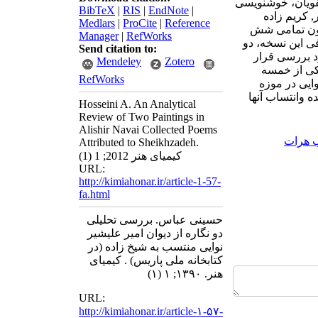
فویان، خوشنویسی
BibTeX
|
RIS
|
EndNote
|
 کریم زاده
Medlars
|
ProCite
|
Reference
کنون تمامی شش
Manager
|
RefWorks
ی این نسخه، دو
Send citation to:
د بررسی قرار
Mendeley
Zotero
یکی از خمسه
RefWorks
ایی در موزه
ه وانتساب آنها
Hosseini A. An Analytical
Review of Two Paintings in
Alishir Navai Collected Poems
 هرات
Attributed to Sheikhzadeh.
کیمیای هنر 2012; 1 (1)
URL:
http://kimiahonar.ir/article-1-57-
fa.html
حسینی عباس. بررسی تحلیلی
دو نگاره از دیوان امیر علیشیر
نوایی منتسب به شیخ زاده (در
کتابخانه ملی پاریس) . کیمیای
هنر. ۱۳۹۰; ۱ (۱)
URL:
http://kimiahonar.ir/article-۱-۵۷-