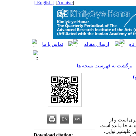
[ English ]
]
Archive
[
برگشت به فهرست نسخه ها
)
جری قمری است و از
ون بر 20 دیوان، منظومه و تذکره به جا مانده است
 علیشیر نوایی،
Download citation: