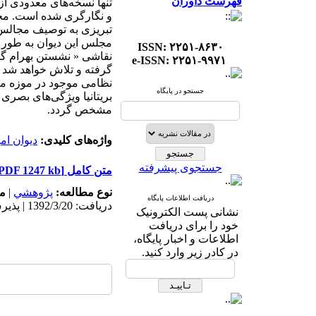
فهرست داوران
تنها نسخه‌های معدودی 
و نگارگری شده است. محق
تبریزی به توصیف مجالس د
مجلس این دیوان به طور 
ISSN: ۲۲۵۱-۸۶۳۰
نقاشی « نشستن بهرام گور
e-ISSN: ۲۲۵۱-۹۹۷۱
گرفته و تلاش خواهد شد ت
نظامی موجود در موزه متر
جستجو در پایگاه
بریتانیا ویژگی‌های بصری
مشخص گردد.
واژه‌های کلیدی:
دیوان ام
جستجوی پیشرفته
متن کامل
[PDF 1247 kb]
نوع مطالعه:
پژوهشي
|
م
دریافت اطلاعات پایگاه
دریافت: 1392/3/20 | پذیرش: 1399/9/23
نشانی پست الکترونیک
خود را برای دریافت
اطلاعات و اخبار پایگاه،
در کادر زیر وارد کنید.