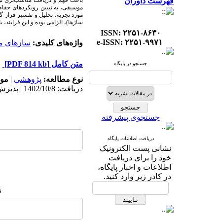
فهرست داوران
باعث
فهم و دریافت
مناسب‌تری تو
موسیقی، به تبیین رویکردهای حفاظ
مورد تجزیه، تحلیل و تفسیر قرار 
سازها)، الزامی بوده و این فرایند، 
ISSN: ۲۲۵۱-۸۶۳۰
e-ISSN: ۲۲۵۱-۹۹۷۱
واژه‌های کلیدی:
سازهای م
متن کامل
[PDF 814 kb]
جستجو در پایگاه
نوع مطالعه:
پژوهشي
|
موض
دریافت: 1402/10/8 | پذیرش: 1402/12/16
جستجوی پیشرفته
دریافت اطلاعات پایگاه
نشانی پست الکترونیک
خود را برای دریافت
اطلاعات و اخبار پایگاه،
در کادر زیر وارد کنید.
ن