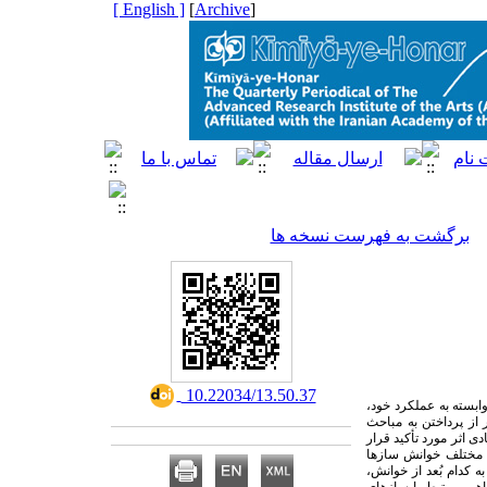
[ English ]
]
Archive
[
برگشت به فهرست نسخه ها
‎ 10.22034/13.50.37
بسته به عملکرد خود،
از پرداختن به مباحث
اثر مورد تأکید قرار
 مختلف خوانش سازها
 کدام بُعد از خوانش،