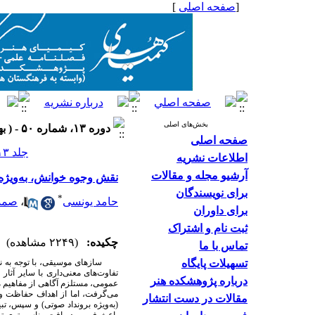
[
صفحه اصلی
]
بخش‌های اصلی
دوره ۱۳، شماره ۵۰ - ( بهار ۱۴۰۳ )
صفحه اصلی
جلد ۱۳ شماره ۵۰ صفحات ۵۵-۳۷
اطلاعات نشریه
آرشیو مجله و مقالات
نقش وجوه خوانش، به‌ویژ
برای نویسندگان
*
حامد یونسی
،
صمد 
برای داوران
ثبت نام و اشتراک
چکیده:
(۲۲۴۹ مشاهده)
تماس با ما
تسهیلات پایگاه
سازهای موسیقی، با توجه به نقشی 
تفاوت‌های معنی‌داری با سایر آثا
درباره پژوهشکده هنر
عمومی، مستلزم آگاهی از مفاهیم م
می‌گرفت، اما از اهداف حفاظت 
مقالات در دست انتشار
(به‌ویژه برونداد صوتی) و سپس، ت