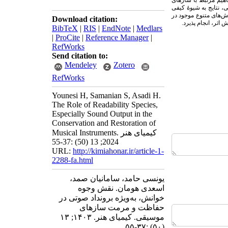
یم مرتبط با سازهای
 نتایج به شیوۀ کیفی
ش‌های متنوع موجود در
Download citation:
اثر، انجام پذیرد.
BibTeX
|
RIS
|
EndNote
|
Medlars
|
ProCite
|
Reference Manager
|
RefWorks
Send citation to:
Mendeley
Zotero
RefWorks
Younesi H, Samanian S, Asadi H.
The Role of Readability Species,
Especially Sound Output in the
Conservation and Restoration of
Musical Instruments. کیمیای هنر
2024; 13 (50) :37-55
URL:
http://kimiahonar.ir/article-1-
2288-fa.html
یونسی حامد، سامانیان صمد،
اسعدی هومان. نقش وجوه
خوانش، به‌ویژه برونداد صوتی در
حفاظت و مرمت سازهای
موسیقی. کیمیای هنر. ۱۴۰۳; ۱۳
(۵۰) :۳۷-۵۵