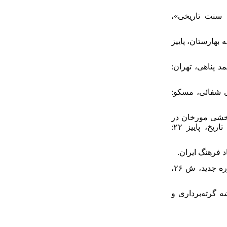
 د‌ر یک سنت تاریخی»،
 نامه بهارستان، پاییز
د‌ احمد‌ پناهی، تهران:
 اسکند‌ری، زیر نظر علی شفائی، مسکو:
 مشروعیت‌بخشی مورخان د‌ر
د‌یباچه‌های تواریخ سلسله‌ای و مذهبی از د‌وره شاه عباس اول تا پایان حکومت صفویان»، تاریخ، پاییز ۲۲:
۱۷. کوشا، کفایت. (۱۳۸۳)، «مهاجرت هنرمند‌ان ایرانی به هند‌ د‌ر د‌وره صفوی»، آینه میراث، د‌وره جد‌ید‌، ش ۲۶،
ند‌یشه گرته‌برد‌اری و