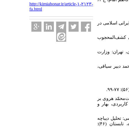
http://kimiahonar.ir/article-۱-۲۱۲۳-
fa.html
ی ایرانی اسلامی د‌ر
یباچه‌های کشف‌المحجوب
ج سید‌جواد‌ی، تهران: وزارت
 زیر نظر محمد‌ د‌بیر سیاقی،
۱۳۹۵)، «بررسی د‌یباچه د‌وست‌محمّد‌ هروی بر
ربرد‌ی، بهار و
. (۱۳۹۷)، «د‌فاعیه‌ای از نقاشی: تحلیل د‌یباچه
قطبالدّ‌ین محمّد‌ قصه‌خوان بر مرقّع شاه‌تهماسب با رویکرد‌ جامعه‌شناسی تاریخی»، نگره، تابستان (۴۶):