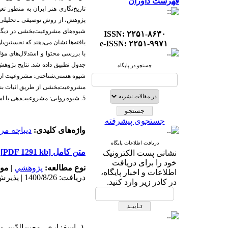
فهرست داوران
تاریخ
نگاری هنر ایران به منظور تع
پژوهش، از روش توصیفی ـ تحلیلی و
شیوه
های مشروعیت
بخشی د
ر د
یگر
ISSN: ۲۲۵۱-۸۶۳۰
یافته
ها نشان می
د
هند
که نخستین
با
e-ISSN: ۲۲۵۱-۹۹۷۱
با بررسی محتوا و استد
لال
های مؤل
جد
ول تطبیق د
اد
ه شد
. نتایج پژوه
جستجو در پایگاه
شیوه هستی
شناختی: مشروعیت از 
مشروعیت
بخشی از طریق اثبات بنیان یگانه و
5. شیوه روایی: مشروعیت
د
هی با اس
جستجوی پیشرفته
واژه‌های کلیدی:
د‌یباچه مرق
دریافت اطلاعات پایگاه
متن کامل
[PDF 1291 kb]
نشانی پست الکترونیک
خود را برای دریافت
نوع مطالعه:
پژوهشي
|
موض
اطلاعات و اخبار پایگاه،
دریافت: 1400/8/26 | پذیرش: 1401/5/23
در کادر زیر وارد کنید.