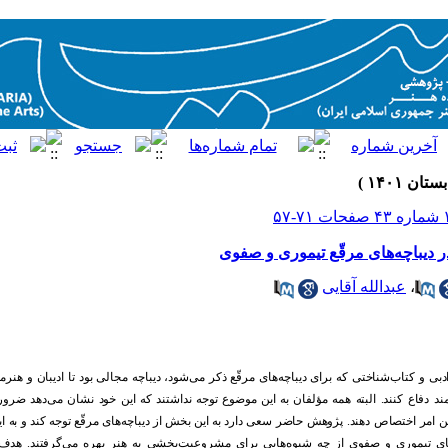
دیباچه‌های مرقّع تیموری و صفوی
،
عبدالله آقایی
د
بی و کتاب
شناختی که برای د
یباچه
های مرقّع ذکر می
شود
، د
یباچه مجالی بود
تا اد
یبان و هنرمن
ند
د
فاع کنند
. البته همه مؤلفان به این موضوع توجه ند
اشتند که این خود
نشان می
د
هد
ضرور
این امر اختصاص د
هند
. پژوهش حاضر سعی د
ارد
به این بخش از د
یباچه
های مرقّع توجه کند و به 
ی تیموری و صفوی از چه شیوه
هایی برای مشروعیت
بخشی به هنر بهره می
گرفتند. هد
ف 