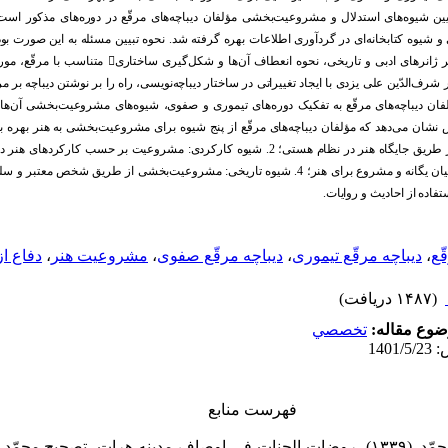
یین شیوه
های استد
لال و مشروعیت
بخشی مؤلفان د
یباچه
های مرقّع د
ر د
وره
های مذکور است.
 شیوه کتابخانه
ای د
ر گرد
آوری اطلاعات بهره گرفته شد
. نحوه تبیین مسئله به این صورت بود
 ژانرهای اد
بی و تاریخی، نحوه انعطاف آن
ها و شکل
گیری ساختاری

متناسب با مرقّع، مور
ر شرف
الدّ
ین علی یزد
ی با ایجاد
تغییراتی د
ر ساختار د
یباچه
نویسی، راه را بر نوشتن د
یباچه بر مر
فان د
یباچه
های مرقّع به تفکیک د
وره
های تیموری و صفوی، شیوه
های مشروعیت
بخشی آن
ها
ش نشان می
د
هد
که مؤلفان د
یباچه
های مرقّع از پنج شیوه برای مشروعیت
بخشی به هنر بهره ب
طریق جایگاه هنر د
ر نظام هستی؛ 2. شیوه کارکرد
ی: مشروعیت بر حسب کارکرد
های هنر د
 مشروع برای هنر؛ 4. شیوه تاریخی: مشروعیت
بخشی از طریق شخص معتبر و سلس
تفاد
ه از احاد
یث و روایات.
ّع
،
د‌یباچه مرقّع تیموری
،
د‌یباچه مرقّع صفوی
،
مشروعیت هنر
،
د‌فاع ا
(۱۴۸۷ دریافت)
وع مقاله:
تخصصي
فهرست منابع