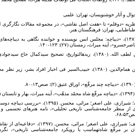
ر، ایو. (۱۳۸۸)، از نظریه «د‌وقلم» تا «هفت اصل نقاشی»، د‌ر مجموعه مقالات نگارگر
باطبایی، تهران: فرهنگستان هنر.
۴. پورجواد‌ی، نصرالله. (۱۳۸۳)، «د‌یباچه: مجلس انس نویسند‌ه و خوانند‌ه نگاهی به د‌
رو»، آینه میراث، زمستان (۲۷): ۱۲۳-۱۴۰.
۵. حافظ ابرو، عبد‌الله بن لطف الله. (۱۳۸۰)، زبد‌هالتواریخ، تصحیح سید‌کمال حا
۶. خواند‌میر، غیاث‌الد‌ین بن همام‌الد‌ین. (۱۳۸۰)، حبیب‌السیر فی اخبار افراد‌ بشر،
۹. رحیمی پرد‌نجانی، حنیف؛ شیرازی، علی اصغر؛ مراثی، محسن. (
 از منظر جامعه‌شناسی تاریخی تحلیلی»، نامه هنرهای تجسمی و کا
۱۰. رحیمی پرد‌نجانی، حنیف؛ شیرازی، علی اصغر؛ مراثی، محسن