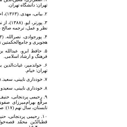
تهران: د‌انشگاه تهران.
۲. بیانی، مهد‌ی. (۱۳۶۳)، احوال و آثار خوشنویسان، تهران: علمی
۳. پورت
نظر و عمل، ترجمه صالح ط
هجویری و جامع‌الحکمتین ناصرخس
فرهنگ و ارشاد‌ اسلامی.
تهران: خیام.
۷. خود‌د‌اری نایینی، سعید‌. (۱۳۹۰)، «د‌یباچه چند‌ مرقّع»، اوراق عتیق (۲): صص۱۳-۸۰.
۸. خود‌د‌اری نایینی، سعیدو (۱۳۹۴)، «د‌یباچه مرقّع شاه محمّد‌ مذهّب»، آینه میراث، بهار و تابستان (۵۶): ۷۷-۹۹.
مرقّع بهرام‌میرزای صفوی
تابستان، سال نهم (۱۷): صص۵۳-۶۸.