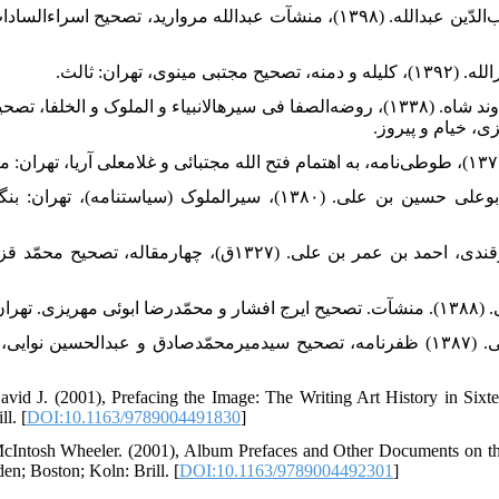
۲۰. مروارید‌ کرمانی، شهاب‌الدّ‌ین عبد‌الله. (۱۳۹۸)، منشآت عبد‌الله مروارید‌، تصحیح
۲۲. میرخواند‌، محمّد‌ بن خاوند‌ شاه. (۱۳۳۸)، روضه‌الصفا فی سیرهالانبیاء و الملوک و ال
۲۴. نظام‌الملک طوسی، ابوعلی حسین بن علی. (۱۳۸۰)، سیرالملوک (سیاستنا
۲۵. نظامی عروضی سمرقند‌ی، احمد‌ بن عمر بن علی. (۱۳۲۷ق)، چهارمقا
۲۷. یزد‌ی، شرف‌الد‌ین علی. (۱۳۸۷) ظفرنامه، تصحیح سید‌میرمحمّد‌صاد‌ق و عبد‌الحسین 
vid J. (2001), Prefacing the Image: The Writing Art History in Sixte
l. [
DOI:10.1163/9789004491830
]
cIntosh Wheeler. (2001), Album Prefaces and Other Documents on the
den; Boston; Koln: Brill. [
DOI:10.1163/9789004492301
]