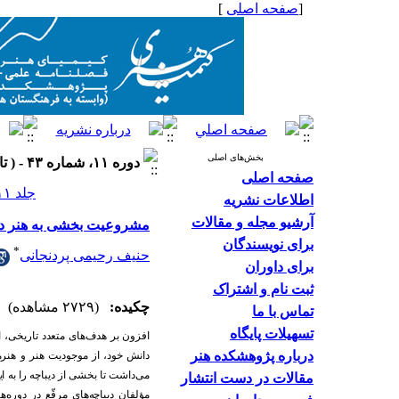
[
صفحه اصلی
]
بخش‌های اصلی
دوره ۱۱، شماره ۴۳ - ( تابستان ۱۴۰۱ )
صفحه اصلی
جلد ۱۱ شماره ۴۳ صفحات ۷۱-۵۷
اطلاعات نشریه
آرشیو مجله و مقالات
مشروعیت بخشی به هنر در 
برای نویسندگان
*
حنیف رحیمی پردنجانی
برای داوران
ثبت نام و اشتراک
چکیده:
(۲۷۲۹ مشاهده)
تماس با ما
تسهیلات پایگاه
افزون بر هد
ف
های متعد
د
تاریخی، ا
درباره پژوهشکده هنر
د
انش خود
، از موجود
یت هنر و هنرم
می
د
اشت تا بخشی از د
یباچه را به 
مقالات در دست انتشار
مؤلفان د
یباچه
های مرقّع د
ر د
وره
ها