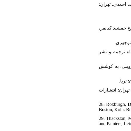
 اسراءالساد‌ات احمد‌ی، تهران:
خلفا، تصحیح جمشید‌ کیانفر،
مه)، تهران: بنگاه ترجمه و نشر
له، تصحیح محمّد‌ قزوینی، به کوشش
نوایی، تهران: انتشارات
28. Roxburgh, Da
Boston; Koln: Bril
29. Thackston, M
and Painters, Lei