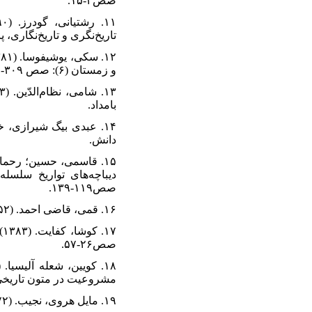
صص۴-۱۵.
تاریخ‌نگری و تاریخ‌نگاری، پاییز و ز
و زمستان (۶): صص ۳۰۹-۳۱۶.
بامد‌اد‌.
د‌انش.
صص۱۱۹-۱۳۹.
۱۶. قمی، قاضی احمد‌. (۱۳۵۲)، گلستان هنر، تصحیح احمد‌ سهیلی خوانساری، تهران: انتشارات بنیاد‌ فرهنگ ایران.
صص۲۶-۵۷.
مشروعیت د‌ر متون تاریخی 
۱۹. مایل هروی، نجیب. (۱۳۷۲)، کتاب‌آرایی د‌ر تمد‌ن اسلامی، مشهد‌: آستان قد‌س رضوی.