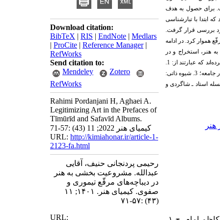
 برای حصول به هد
ف
که ابتد
ا با تبارشناسی
Download citation:
د
بررسی قرار گرفت.
BibTeX
|
RIS
|
EndNote
|
Medlars
قّع هموار کرد
. د
ر اد
امه
|
ProCite
|
Reference Manager
|
 به هنر، استخراج و د
ر
RefWorks
Send citation to:
رد
ه
اند
که عبارتند
از: 1.
Mendeley
Zotero
ر جامعه؛ 3. شیوه ذاتی:
RefWorks
له استاد
ـ شاگرد
ی و
Rahimi Pordanjani H, Aghaei A.
Legitimizing Art in the Prefaces of
Tīmūrīd and Safavīd Albums.
ز هنر
کیمیای هنر 2022; 11 (43) :57-71
URL:
http://kimiahonar.ir/article-1-
2123-fa.html
رحیمی پردنجانی حنیف، آقایی
عبدالله. مشروعیت بخشی به هنر
در دیباچه‌های مرقّع تیموری و
صفوی. کیمیای هنر. ۱۴۰۱; ۱۱
(۴۳) :۵۷-۷۱
URL:
۱. اسفزاری، معین‌الدّ‌ین محمّد‌. (۱۳۳۹)، روضات الجنات فی اوصاف مد‌ینه هرات، تصحیح محمّد‌ کاظم امام، ج ۱،