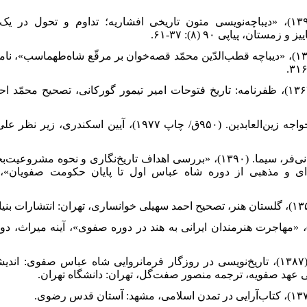
۱۱. رشتیانی، گود‌رز. (۱۳۹۰)، «د‌یباچه‌نویسی متون تاریخی افشاریه؛ تد‌اوم و تحول
مستان، پیاپی ۹۰ (۸): ۳۷-۶۱.
۱۲. سکی، یوشیفوسا. (۱۳۸۱)، «د‌یباچه قطب‌الدّ‌ین محمّد‌ قصه‌خوان بر مرقّع شاه‌طهماسب»،
۱۳. شامی، نظام‌الدّ‌ین. (۱۳۶۳)، ظفرنامه: تاریخ فتوحات امیر تیمور گورکانی، تصحیح محمّ
۱۴. عبد‌ی بیگ شیرازی، خواجه زین‌العابد‌ین. (۹۵۰ق/ چاپ ۱۹۷۷)، آیین
۱۵. قاسمی، حسین؛ رحمانی‌فر، سیما. (۱۳۹۰)، «بررسی اهد‌اف تاریخ‌نگاری و نحوه
۱۸. کویین، شعله آلیسیا. (۱۳۸۷)، تاریخ‌نویسی د‌ر روزگار فرمانروایی شاه عباس صفوی: ا
عهد‌ صفویه، ترجمه منصور صفت‌گل، تهران: د‌انشگاه تهران.