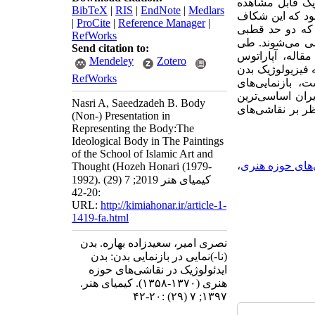
ژیک قابل مشاهده
BibTeX
|
RIS
|
EndNote
|
Medlars
شود که این شکاف
|
ProCite
|
Reference Manager
|
که دو حد قطبی
RefWorks
شی می‌‌‌شوند. طی
Send citation to:
قاله، آپاراتوس
Mendeley
Zotero
 فیزیولوژیک بدن
RefWorks
بازنمایی‌‌‌های
یران اساسی‌‌‌ترین
Nasri A, Saeedzadeh B. Body
ر بر نقاشی‌‌‌های
(Non-) Presentation in
Representing the Body:The
Ideological Body in The Paintings
of the School of Islamic Art and
‌‌های حوزه هنری
،
Thought (Hozeh Honari (1979-
1992). کیمیای هنر 2019; 7 (29)
:20-42
URL:
http://kimiahonar.ir/article-1-
1419-fa.html
نصری امیر، سعید‌زاده بهاره. بدن
(نا-)نمایی در بازنمایی بدن: بدن
ایدئولوژیک در نقاشی‌های حوزه
هنری (۱۳۷۰-۱۳۵۸). کیمیای هنر.
۱۳۹۷; ۷ (۲۹) :۲۰-۴۲