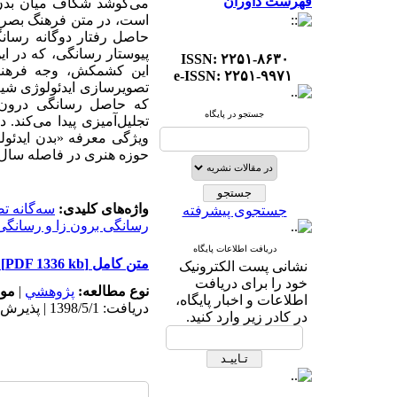
فهرست داوران
می‌‌‌کوشد شکاف میان بدن 
است، در متن فرهنگ بصری ا
حاصل رفتار دوگانه رسان
پیوستار رسانگی، که در این
ISSN: ۲۲۵۱-۸۶۳۰
این کشمکش، وجه فرهنگی 
e-ISSN: ۲۲۵۱-۹۹۷۱
تصویرسازی ایدئولوژی شیعی
که حاصل رسانگی درون‌‌‌ز
جستجو در پایگاه
تجلیل‌‌‌آمیزی پیدا می‌‌‌کن
ویژگی معرفه «بدن ایدئولوژ
حوزه هنری در فاصله سال‌‌‌های 1358 تا 1370، موضوع مقاله‌‌‌
واژه‌های کلیدی:
سه‌‌‌گانه 
جستجوی پیشرفته
رسانگی برون زا و رسانگی د
دریافت اطلاعات پایگاه
متن کامل
[PDF 1336 kb]
نشانی پست الکترونیک
خود را برای دریافت
نوع مطالعه:
پژوهشي
|
موض
اطلاعات و اخبار پایگاه،
دریافت: 1398/5/1 | پذیرش: 1398/5/1
در کادر زیر وارد کنید.