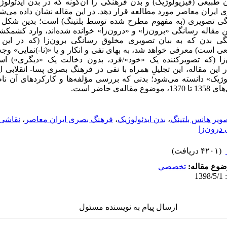
طبیعی (فیزیولوژیک) و بدن فرهنگی را آن‌‌‌گونه که در بدن ایدئولو
یران معاصر مورد مطالعه قرار دهد. در این مقاله نشان داده می‌‌‌
گی تصویری (به مفهوم مطرح شده توسط بلتینگ) است؛ بدین شکل 
 مقاله رسانگی «برون‌‌‌زا» و «درون‌‌‌زا» خوانده شده‌‌‌اند، وارد کشمک
بدن که به بیان تصویری مخلوق رسانگی برون‌‌‌زا (که در این م
 است) معرفی خواهد شد، به بهای نفی و انکار و یا «(نا-)نمایی» وجه
ا (که تصویرکننده یک «خود»/فرد، بدون دخالت یک «دیگری») است، 
د. در این مقاله، این تجلیلِ همراه با نفی در فرهنگ بصری پسا- انقلابی ا
یک» دانسته می‌‌‌شود؛ بدنی که بررسی مؤلفه‌‌‌ها و کارکردهای آن ناظ
ی حاضر است.
تصویر هانس بلتینگ
،
بدن ایدئولوژیک
،
فرهنگ بصری ایران معاصر
،
نقاشی‌
رون‌‌‌زا
(۴۲۰۱ دریافت)
وع مقاله:
تخصصي
ارسال پیام به نویسنده مسئول