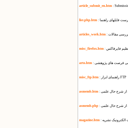
article_submit_en.htm
: Submissio
هرست فایل​های راهنما
list.php.htm
بررسی مقالات
articles_work.htm
تنظیم فایرفاکس
misc_firefox.htm
سانی فرصت های پژوهشی
arto.htm
: راهنمای ابزار FTP
misc_ftp.htm
ه از شرح حال علمی
asmemb.htm
ه از شرح حال علمی
asmemb.php
ت الکترونیک نشریه
magazine.htm