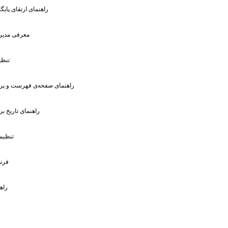
: راهنمای ارتقای پایگ
: معرفى مدیر
: تن
: راهنمای صفحه‌ی فهرست و پرو
: راهنمای تاریخ 
: تنظی
: فر
: را