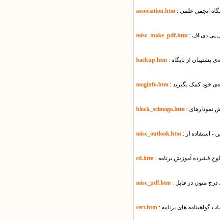
ایگاه انجمن علمی
association.htm
misc_make_pdf.htm
یه‌ی پشتیبان از پایگاه
backup.htm
ه‌ی خود کمک بگیرید
maginfo.htm
block_scimago.htm
misc_outlook.htm
 لوح فشرده آموزش برنامه
cd.htm
misc_pdf.htm
مات گواهینامه های برنامه
cert.htm