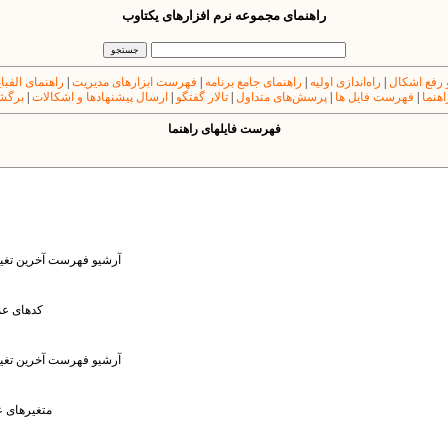
راهنمای مجموعه نرم افزارهای یکتاوب
 رفع اشکال
|
راه‌اندازی اولیه
|
راهنمای جامع برنامه
|
فهرست ابزارهای مدیریت
|
راهنمای الفبا
اهنما
|
فهرست فایل ها
|
پرسش‌های متداول
|
تالار گفتگو
|
ارسال پیشنهادها و اشکالات
|
برگشت
فهرست فایل​های راهنما
: آرشیو فهرست آخرین تغیی
: کدهای 
: آرشیو فهرست آخرین تغیی
: متغیرهای