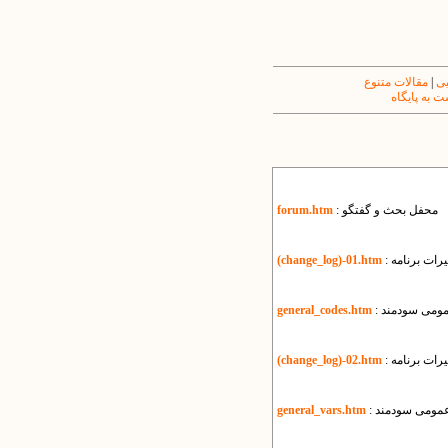
یی
|
مقالات متنوع
 به پایگاه
: محفل بحث و گفتگو
forum.htm
رات برنامه
(change_log)-01.htm
عمومی سودمند
general_codes.htm
رات برنامه
(change_log)-02.htm
 عمومی سودمند
general_vars.htm