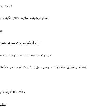
: مدیریت پ
: چگونه فایل پی دی اف (pdf) جستوجو شونده بسازیم؟
: ته
: از ابزار یکتاوب برای معرفی نشری
: نمایش نمودارهای SCImago در بلوک ها یا مطالب سایت
: راهنمای استفاده از سرویس ایمیل شرکت یکتاوب به صورت آفلاین - استفاده از outlook
:
: راهنمای درج متون در فایل PDF مقالات
: تنظی