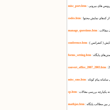
سرویس های بیرونی
misc_port.htm
 از کدهای نمایش محتوا
codes.htm
ک مقالات
manage_questions.htm
مایش ( کنفرانس )
conference.htm
متن‌های پایگاه
forms_setting.htm
convert_office_2007_2003.htm
ی سامانه پیام کوتاه
misc_sms.htm
انه یکپارچه بررسی مقالات
cp.htm
 بین مطالب پایگاه
mathjax.htm