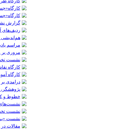
کارگاه طر
کارگاه«جست
کارگاه«جست
گزارش نشست
ردیف‌های آ
هم‌اندیشی ب
مراسم یادب
مروری بر ه
نشست تخصص
کارگاه نق
کارگاه آمو
درامدی بر 
پژوهشگر، م
خطوط و کتی
نشست‌های ت
نشست تخصص
نشست «بررس
مقالات در 