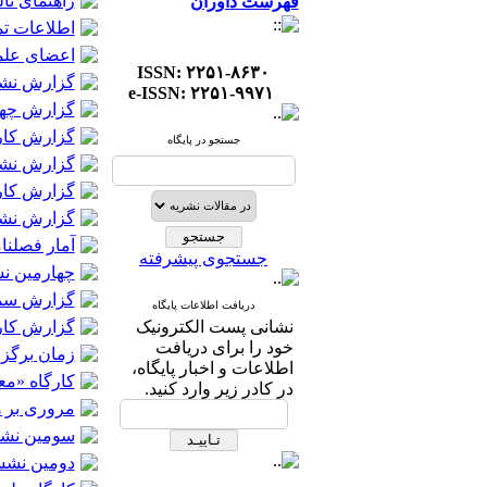
راهنمای تا
فهرست داوران
اطلاعات ت
اعضای علم
ISSN: ۲۲۵۱-۸۶۳۰
گزارش نشس
e-ISSN: ۲۲۵۱-۹۹۷۱
گزارش چها
گزارش کار
جستجو در پایگاه
گزارش نشس
گزارش کار
گزارش نشست
آمار فصلنامه
جستجوی پیشرفته
چهارمین ن
گزارش سمپو
دریافت اطلاعات پایگاه
نشانی پست الکترونیک
گزارش کار
خود را برای دریافت
زمان برگزا
اطلاعات و اخبار پایگاه،
کارگاه «م
در کادر زیر وارد کنید.
مروری بر ه
سومین نشس
دومین ​نشس