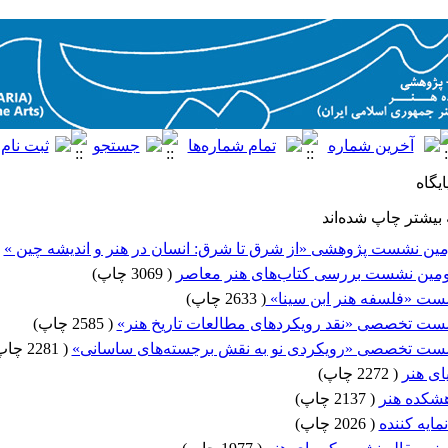
ایگاه
بیشتر چاپ شده‌اند
ین نشست پژوهشی «از شرق تا شرق: انسان در هنر و اندیشه چین »
(
ین نشست بررسی کتاب‌های هنر معاصر
(
3069 چاپ
)
ت «فلسفه هنر ابن سینا»
(
2633 چاپ
)
ت تخصصی «نقد رویکردهای مطالعات تاریخ هنر»
(
2585 چاپ
)
ت تخصصی «رویکردی نو به نقش برجسته‌های ساسانی»
(
2281 چاپ
ای هنر
(
2272 چاپ
)
هشکده هنر
(
2137 چاپ
)
نمایه کننده
(
2026 چاپ
)