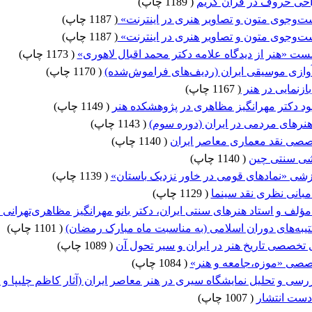
احی حروف در قرآن کریم
(
1189 چاپ
)
‌و‌جوی متون و تصاویر هنری در اینترنت»
(
1187 چاپ
)
‌و‌جوی متون و تصاویر هنری در اینترنت»
(
1187 چاپ
)
 «هنر از دیدگاه علامه دکتر محمد اقبال لاهوری»
(
1173 چاپ
)
وازی موسیقی ایران (ردیف‌های فراموش‌شده)
(
1170 چاپ
)
ازنمایی در هنر
(
1167 چاپ
)
ود دکتر مهرانگیز مظاهری در پژوهشکده هنر
(
1149 چاپ
)
نرهای مردمی در ایران (دوره سوم)
(
1143 چاپ
)
ی نقد معماری معاصر ایران
(
1140 چاپ
)
اشی سنتی چین
(
1140 چاپ
)
زشی «نماد​های قومی در خاور نزدیک باستان»
(
1139 چاپ
)
مبانی نظری نقد سینما
(
1129 چاپ
)
ؤلف و استاد هنرهای سنتی ایران، دکتر بانو مهرانگیز مظاهری‌تهرانی 
به‌های دوران اسلامی (به مناسبت ماه مبارک رمضان)
(
1101 چاپ
)
خصصی تاریخ هنر در ایران و سیر تحول آن
(
1089 چاپ
)
ی «موزه،‌جامعه و هنر»
(
1084 چاپ
)
ی و تحلیل نمایشگاه سیری در هنر معاصر ایران (آثار کاظم چلیپا و 
دست انتشار
(
1007 چاپ
)