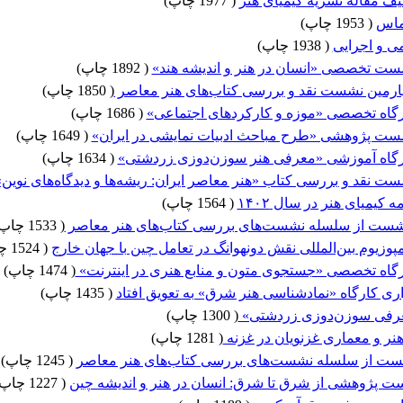
لیف مقاله نشریه کیمیای هنر
(
1977 چاپ
)
ماس
(
1953 چاپ
)
ی و اجرایی
(
1938 چاپ
)
ت تخصصی «انسان در هنر و اندیشه هند»
(
1892 چاپ
)
رمین نشست نقد و بررسی کتاب‌های هنر معاصر
(
1850 چاپ
)
گاه تخصصی «موزه و کارکردهای اجتماعی»
(
1686 چاپ
)
ت پژوهشی «طرح مباحث ادبیات نمایشی در ایران»
(
1649 چاپ
)
گاه آموزشی «معرفی هنر سوزن‌دوزی زردشتی»
(
1634 چاپ
)
 نقد و بررسی کتاب «هنر معاصر ایران: ریشه‌ها و دیدگاه‌های نوین»
 کیمیای هنر در سال ۱۴۰۲
(
1564 چاپ
)
شست از سلسله نشست‌های بررسی کتاب‌های هنر معاصر
(
1533 چاپ
زیوم بین‌المللی نقش دونهوانگ در تعامل چین با جهان خارج
(
1524 چاپ
گاه تخصصی «جستجوی متون و منابع هنری در اینترنت»
(
1474 چاپ
)
ری کارگاه «نماد‌شناسی هنر شرق» به تعویق افتاد
(
1435 چاپ
)
عرفی سوزن‌دوزی زردشتی»
(
1300 چاپ
)
نر و معماری غزنویان در غزنه
(
1281 چاپ
)
ت از سلسله نشست‌های بررسی کتاب‌های هنر معاصر
(
1245 چاپ
)
ت پژوهشی از شرق تا شرق: انسان در هنر و اندیشه چین
(
1227 چاپ