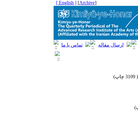
[ English ]
]
Archive
[
3109 چاپ
)
)