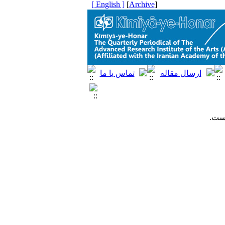
[ English ]
]
Archive
[
است.