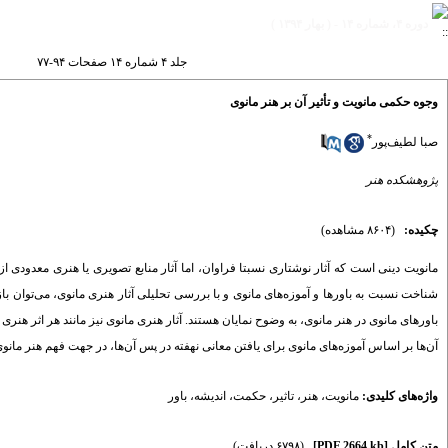
دوره ۴، شماره ۱۴ - ( بهار ۱۳۹۴ )
جلد ۴ شماره ۱۴ صفحات ۹۴-۷۷
وجوه حکمی مانویت و تأثیر آن بر هنر مانوی
*
صبا لطیف‌پور
پژوهشکده هنر
چکیده:
(۸۶۰۴ مشاهده)
مانویت دینی است که آثار نوشتاری نسبتا فراوان، اما آثار منابع تصویری یا هنری معدودی از آ
شناخت نسبت به باورها و آموزه‌های مانوی و با بررسی تحلیلی آثار هنری مانوی، می‌توان 
باورهای مانوی در هنر مانوی، به وضوح نمایان هستند. آثار هنری مانوی نیز مانند هر اثر ه
آن‌ها بر اساس آموزه‌های مانوی برای یافتن معانی نهفته در پس آن‌ها، در جهت فهم هنر ما
واژه‌های کلیدی:
مانویت
،
هنر
،
تاثیر
،
حکمت
،
اندیشه
،
باور
متن کامل
[PDF 2664 kb]
(۶۷۹۸ دریافت)