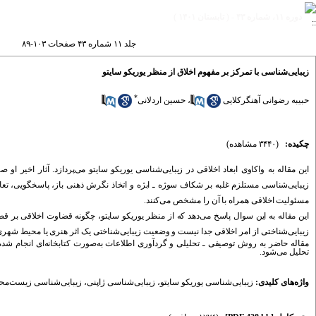
دوره ۱۱، شماره ۴۳ - ( تابستان ۱۴۰۱ )
جلد ۱۱ شماره ۴۳ صفحات ۱۰۳-۸۹
زیبایی‌شناسی با تمرکز بر مفهوم اخلاق از منظر یوریکو سایتو
*
حسین اردلانی
،
حبیبه رضوانی آهنگرکلایی
چکیده:
(۳۴۴۰ مشاهده)
این مقاله به واکاوی ابعاد
اخلاقی د
ر زیبایی
شناسی یوریکو سایتو می
پرد
ازد
آثار اخیر او صریح
زیبایی
شناسی مستلزم غلبه بر شکاف سوژه ـ ابژه و اتخاذ نگرش ذهنی باز، پاسخگویی، تعام
.
کنند
مسئولیت اخلاقی همراه با آن را مشخص می
این مقاله به این سوال پاسخ می
د
هد
که از منظر یوریکو سایتو، چگونه قضاوت اخلاقی بر ق
زیبایی
شناختی از امر اخلاقی جد
ا نیست و وضعیت زیبایی
شناختی یک اثر هنری یا محیط شهر.
مقاله حاضر به روش توصیفی ـ تحلیلی و گرد
آوری اطلاعات به
صورت کتابخانه
ای انجام شده
.
شود
تحلیل می
زیبایی‌شناسی زیست‌م
،
زیبایی‌شناسی ژاپنی
،
زیبایی‌شناسی یوریکو سایتو
واژه‌های کلیدی: