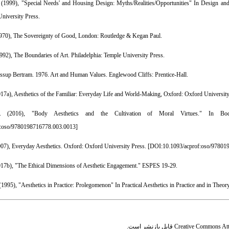
. (1999), "Special Needs' and Housing Design: Myths/Realities/Opportunities" In Design a
niversity Press.
1970), The Sovereignty of Good, London: Routledge & Kegan Paul.
992), The Boundaries of Art. Philadelphia: Temple University Press.
essup Bertram. 1976. Art and Human Values. Englewood Cliffs: Prentice-Hall.
017a), Aesthetics of the Familiar: Everyday Life and World-Making, Oxford: Oxford University
o. (2016), "Body Aesthetics and the Cultivation of Moral Virtues." In Bod
f:oso/9780198716778.003.0013
]
007), Everyday Aesthetics. Oxford: Oxford University Press. [
DOI:10.1093/acprof:oso/97801
2017b), "The Ethical Dimensions of Aesthetic Engagement." ESPES 19-29.
(1995), "Aesthetics in Practice: Prolegomenon" In Practical Aesthetics in Practice and in Th
قابل بازنشر است.
Creative Commons Attr