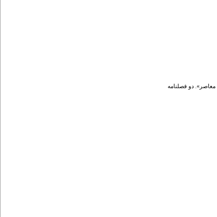
۱. طی معاصر». د‌و فصلنامه