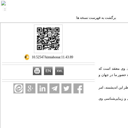
برگشت به فهرست نسخه ها
‎ 10.52547/kimiahonar.11.43.89
. وی معتقد
است که
ه حضور ما د
ر جهان و
. این اند
یشمند
، امر
 و زیبایی
شناسی وی