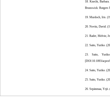
18. Knecht, Barbara
Brunswick: Rutgers U
19. Murdoch, Iris. (
20. Novitz, David. (1
21. Rader, Melvin; J
22. Saito, Yuriko. (2
23. Saito, Yurik
[
DOI:10.1093/acpro
24. Saito, Yuriko. (2
25. Saito, Yuriko. (
26. Sepänmaa, Yrjö. 