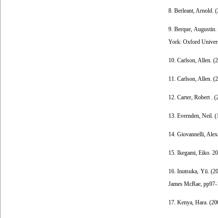
8. Berleant, Arnold.
9. Berque, Augustin.
York: Oxford Univers
10. Carlson, Allen. (
11. Carlson, Allen. 
12. Carter, Robert . 
13. Evernden, Neil. (
14. Giovannelli, Alex
15. Ikegami, Eiko. 20
16. Inutsuka, Yū. (2
James McRae, pp97-1
17. Kenya, Hara. (20