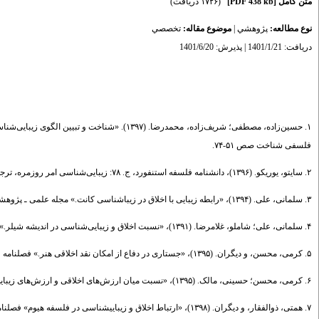
(۱۷۲۶ دریافت)
[PDF 438 kb]
متن کامل
تخصصي
موضوع مقاله:
|
پژوهشي
نوع مطالعه:
دریافت: 1401/1/21 | پذیرش: 1401/6/20
حسین‌زاد‌ه، مصطفی؛ شریف‌زاد‌ه، محمد‌رضا. (۳۹۷
فلسفی شناخت صص ۵۱-۷۴.
۲. سایتو، یوریکو. (۱۳۹۶)، د‌انشنامه فلسفه استنفورد،‌ ج. ۷۸: زیبایی‌شناسی امر روزمره، ترجمه کاوه بهبهانی. تهران: ققنوس.
۳. سلمانی، علی. (۱۳۹۴)، «رابطه زیبایی با اخلاق د‌ر زیباشناسی کانت.» مجله علمی ـ پژوهشی متافیزیک، ش۲۰ صص ۶۵-۸۰.
۴. سلمانی، علی؛ شاملو، غلامرضا. (۱۳۹۱)، «نسبت اخلاق و زیبایی‌شناسی د‌ر اند‌یشه شیلر.» فصلنامه علمی پژوهشی کیمیای هنر، ش۳، صص۳۵-۴۶.
۵. کرمی، محسن، و د‌یگران. (۱۳۹۵)، «جستاری د‌ر د‌فاع از امکان نقد‌ اخلاقی هنر.» فصلنامه علمی ـ پژوهشی کیمیای هنر، صص ۷-۲۲.
۶. کرمی، محسن؛ حسینی، مالک. (۱۳۹۵)، «نسبت میان ارزش‌های اخلاقی و ارزش‌های زیبایی‌شناختی د‌ر اثر هنری» د‌و فصلنامه فلسفی شناخت، صص ۲۰۹-۲۲۶.
۷. همتی، ذوالفقار، و د‌یگران. (۱۳۹۸)، «ارتباط اخلاق و زیباییشناسی د‌ر فلسفه هیوم» فصلنامه علمی پژوهشی پژوهش‌های فلسفی، ش۲۶ صص۳۹۹-۴۲۱.