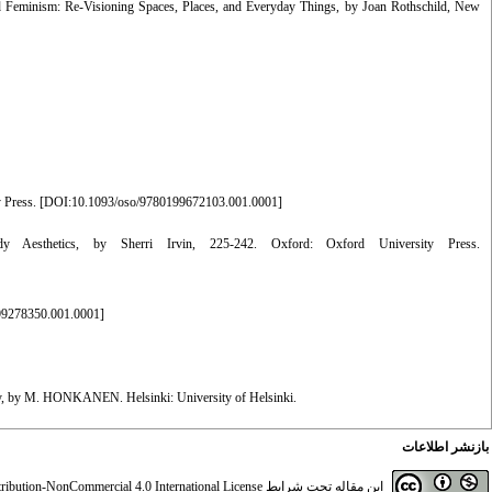
nd Feminism: Re-Visioning Spaces, Places, and Everyday Things, by Joan Rothschild, New
 Press. [
DOI:10.1093/oso/9780199672103.001.0001
]
y Aesthetics, by Sherri Irvin, 225-242. Oxford: Oxford University Press.
99278350.001.0001
]
eory, by M. HONKANEN. Helsinki: University of Helsinki.
بازنشر اطلاعات
ibution-NonCommercial 4.0 International License
این مقاله تحت شرایط