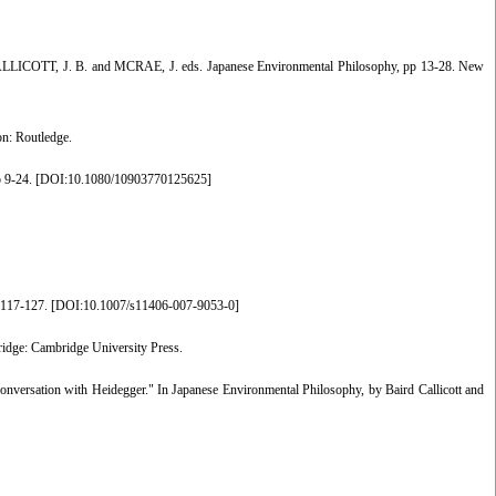
n CALLICOTT, J. B. and MCRAE, J. eds. Japanese Environmental Philosophy, pp 13-28. New
on: Routledge.
 9-24. [
DOI:10.1080/10903770125625
]
 117-127. [
DOI:10.1007/s11406-007-9053-0
]
bridge: Cambridge University Press.
onversation with Heidegger." In Japanese Environmental Philosophy, by Baird Callicott and