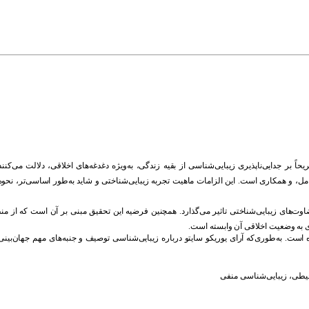
. اً بر جد
ایی
ناپذیری زیبایی
شناسی از بقیه زند
گی، به
ویژه د
غد
غه
های اخلاقی، د
لالت می
کنند
ل، و همکاری است. این الزامات ماهیت تجربه زیبایی
شناختی و شاید
به
طور اساسی
تر، نحو
ضاوت
های زیبایی
شناختی تاثیر می
گذارد
همچنین فرضیه این تحقیق مبنی بر آن است که از منظر 
ی به وضعیت اخلاقی آن وابسته است
 است. به
طوری
که آرای یوریکو سایتو د
رباره زیبایی
شناسی توصیف و جنبه
های مهم جهان
بینی
زیبایی‌شناسی منفی
،
حیطی