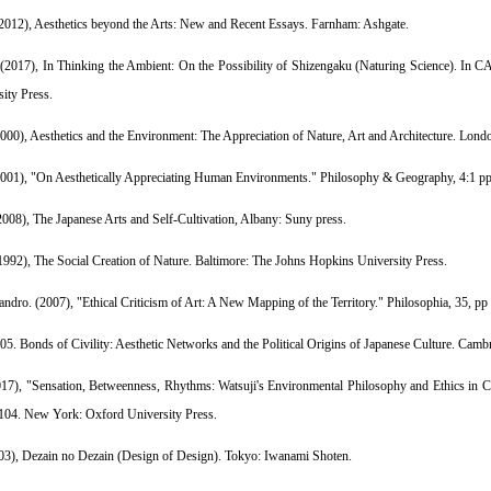
 (2012), Aesthetics beyond the Arts: New and Recent Essays. Farnham: Ashgate.
 (2017), In Thinking the Ambient: On the Possibility of Shizengaku (Naturing Science). I
ity Press.
2000), Aesthetics and the Environment: The Appreciation of Nature, Art and Architecture. Lond
(2001), "On Aesthetically Appreciating Human Environments." Philosophy & Geography, 4:1 pp
(2008), The Japanese Arts and Self-Cultivation, Albany: Suny press.
1992), The Social Creation of Nature. Baltimore: The Johns Hopkins University Press.
andro. (2007), "Ethical Criticism of Art: A New Mapping of the Territory." Philosophia, 35, pp
05. Bonds of Civility: Aesthetic Networks and the Political Origins of Japanese Culture. Cam
017), "Sensation, Betweenness, Rhythms: Watsuji's Environmental Philosophy and Ethics in C
04. New York: Oxford University Press.
03), Dezain no Dezain (Design of Design). Tokyo: Iwanami Shoten.