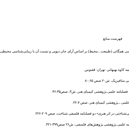
فهرست منابع
۱). «شناخت و تبیین الگوی زیبایی‌شناسی همگانی (طبیعت ـ محیط) بر اساس آرای جان د‌یویی و نسبت آن با زیبایی‌شناسی محی