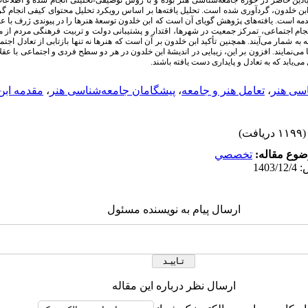
 بنیادین حاضر در حوزهٔ جامعه‌شناسی هنر بوده و با روش توصیفی-تحلیلی انجام شده و اطلاع
 ابن خلدون، گردآوری شده است. تحلیل یافته‌ها بر اساس رویکرد تحلیل محتوای کیفی انجام گرف
قدمه است
.
یافته­‌های پژوهش گویای آن است که ابن خلدون توسعۀ هنرها را در پیوندی ژرف با ع
نسجام اجتماعی، تمرکز جمعیت در شهرها، اقتدار و پشتیبانی دولت و تربیت فرهنگی مردم از 
ه شمار می‌آیند. همچنین تأکید ابن خلدون بر آن است که هنرها نه ‌تنها بازتابی از تعادل اجتم
ی‌نمایند. افزون بر این، زیبایی در اندیشهٔ ابن خلدون در هر دو سطح فردی و اجتماعی با عقلان
ی‌یابد که به تعادل و پایداری دست یافته باشند.
سی هنر
،
تعامل هنر و جامعه
،
پیشگامان جامعه‌شناسی هنر
،
مقدمه ابن
(۱۱۹۹ دریافت)
وع مقاله:
تخصصي
ارسال پیام به نویسنده مسئول
ارسال نظر درباره این مقاله