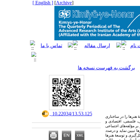
[ English ]
]
Archive
[
برگشت به فهرست نسخه ها
‎ 10.22034/13.53.125
 هنرها را در ساختاری
خی، فلسفی، اقتصادی و
بر مؤلفه‌های اجتماعی
 تبیین نماید و درصدد
‌گیری و توسعهٔ هنرها