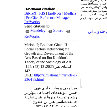
ات آن از طریق مطالعۀ
ته و استنتاج‌ها مبتنی
وامل گوناگون اجتماعی
Download citation:
مهم‌ترین پیش‌شرط‌های
BibTeX
|
RIS
|
EndNote
|
Medlars
اعی‌
ند، بلکه در تثبیت و
|
ProCite
|
Reference Manager
|
یت و خرد پیوند دارد و
RefWorks
Send citation to:
Mendeley
Zotero
 خلدون
،
ابن
RefWorks
Mirlohi P, Bolkhari Ghahi H.
Social Factors Influencing the
Growth and Development of the
Arts Based on Ibn Khaldun's
Theory of the Sociology of Art.
کیمیای هنر 2025; 13 (53) :125-
142
URL:
http://kimiahonar.ir/article-1-
2364-fa.html
میرلوحی پریما، بلخاری قهی
حسن. مؤلفه‌های اجتماعی مؤثر بر
رشد و توسعهٔ هنرها بر بنیان نظریهٔ
جامعه‌شناسی هنر ابن خلدون.
کیمیای هنر. ۱۴۰۳; ۱۳ (۵۳)