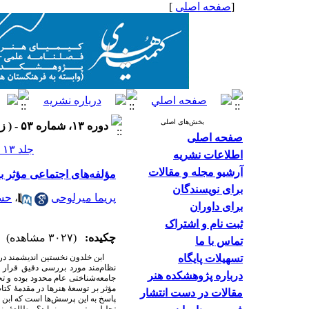
[
صفحه اصلی
]
بخش‌های اصلی
دوره ۱۳، شماره ۵۳ - ( زمستان ۱۴۰۳ )
صفحه اصلی
جلد ۱۳ شماره ۵۳ صفحات ۱۴۲-۱۲۵
اطلاعات نشریه
آرشیو مجله و مقالات
مؤلفه‌های اجتماعی مؤثر بر
برای نویسندگان
پریما میرلوحی
،
حسن
برای داوران
ثبت نام و اشتراک
چکیده:
(۳۰۲۷ مشاهده)
تماس با ما
تسهیلات پایگاه
ابن خلدون نخستین اندیشمند در
نظام‌مند مورد بررسی دقیق قرار د
درباره پژوهشکده هنر
جامعه‌شناختی عام محدود بوده و ت
مؤثر بر توسعهٔ هنرها در مقدمهٔ ک
مقالات در دست انتشار
پاسخ به این پرسش‌­ها است که ابن 