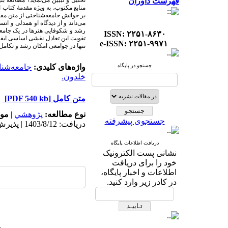
فهرست داوران
تحلیل و تبیین می­‌نماید؟ مطالعهٔ
منابع مکتوب، به‌ ویژه مقدمهٔ کتاب
بر خوانش جامعه‌شناختی از متن م
می‌داند و از دیدگاه او همدلی و ا
رشد و شکوفایی هنرها در یک جامعه ب
ISSN: ۲۲۵۱-۸۶۳۰
تقویت این تعادل نقشی اساسی ایفا م
e-ISSN: ۲۲۵۱-۹۹۷۱
تنها در جوامعی امکان رشد و تکامل م
جستجو در پایگاه
واژه‌های کلیدی:
جامعه‌شنا
خلدون.
متن کامل
[PDF 540 kb]
نوع مطالعه:
پژوهشي
|
موض
جستجوی پیشرفته
دریافت: 1403/8/12 | پذیرش: 1403/12/4
دریافت اطلاعات پایگاه
نشانی پست الکترونیک
خود را برای دریافت
اطلاعات و اخبار پایگاه،
در کادر زیر وارد کنید.