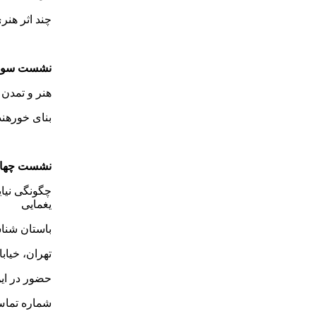
چند اثر هنر
نشست سوم
هنر و تمدن 
بنای خورهند
نشست چها
چگونگی نیای
یغمایی
باستان شنا
تهران، خیابان ول
حضور در ای
شماره تماس:‌ 2-190‌