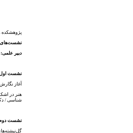
پژوهشکده هن
نشست‌های ت
دبیر علمی:
د
نشست اول
آغاز نگارش 
هنر در اشکا
شناسی / دک
نشست دوم
‌گل‌نبشته‌ه