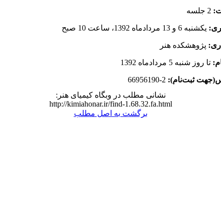
ت:
2 جلسه
ری:
یکشنبه 6 و 13 مردادماه 1392، ساعت 10 صبح
ری:
پژوهشکده هنر
م:
تا روز شنبه 5 مردادماه 1392
(جهت ثبت‌نام):
2-66956190
نشانی مطلب در وبگاه کیمیای هنر:
http://kimiahonar.ir/find-1.68.32.fa.html
برگشت به اصل مطلب