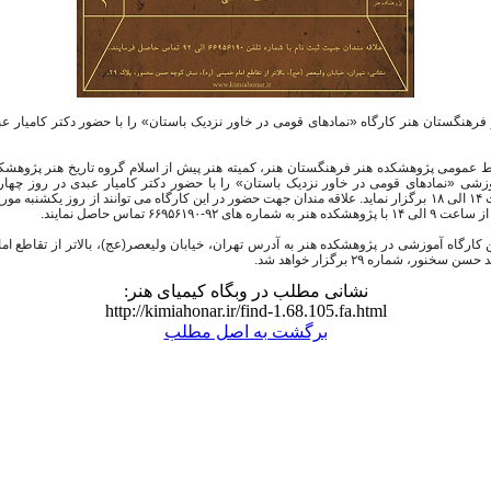
رهنگستان هنر کارگاه​​
​«نماد‌های قومی در خاور نزدیک باستان» را با حضور دکتر کامیار ع
 عمومی پژوهشکده هنر فرهنگستان هن​​ر، کمیته هنر پیش از اسلام گروه تاریخ هنر پژوهشک
موزشی «
کارگاه آموزشی در پژوهشکده هنر به آدرس تهران، خیابان ولیعصر(عج)، بالاتر از تقاطع اما
نور، شماره ۲۹ برگزار خواهد شد.
نشانی مطلب در وبگاه کیمیای هنر:
http://kimiahonar.ir/find-1.68.105.fa.html
برگشت به اصل مطلب