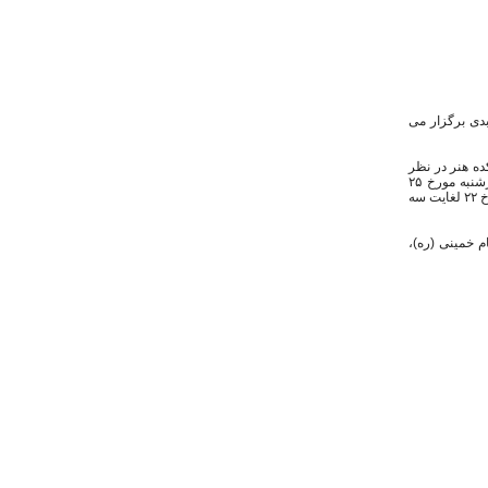
بدی برگزار می
ده هنر در نظر
​نماد‌های قومی در خاور نزدیک باستان» را با حضور دکتر کامیار عبدی در روز چهارشنبه مورخ ۲۵
آذرماه از ساعت ۱۴ الی ۱۸ برگزار نماید. علاقه مندان جهت حضور در این کارگاه می توانند از روز یکشنبه مورخ ۲۲ لغایت سه
م خمینی (ره)،