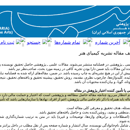
یف مقاله نشریه کیمیای هنر
می ـ پژوهشی در فصلنامه منتشر می‌شوند. مقالات علمی ـ پژوهشی حاصل تحقیق نویسنده 
 این مقالات باید ضمن دارا بودن تجربه کافی در زمینه مورد بحث، صاحب‌نظر نیز باشد.
پیش از این در هیچ نشریه‌ای به چاپ رسیده باشد. در ضمن، مقاله‌های ارائه شده به فصلنامه نبا
یده، کلیدواژه‌ها، چارچوب نظری، مقدمه، روش تحقیق، پیشینه تحقیق و یافته‌های تحقیق، نتیج
تاه، گویا، و بیان‌کننده محتویات آن باشد.
ی یا تأمین کننده اعتبار پژوهش در مقاله
 انتظار می‌رود چنانچه مقاله حاصل مطالعه و پژوهشی است که اعتبار و حمایت مالی دارد در
 باید همراه با ذکر نام حامی مالی پژوهش، اعم از افراد، نهادها یا سازمان‌هایی باشد که تأمین
ه مسئله، هدف تحقیق و معرفی کلی مقاله است.
های منطقی و مفید، روشن‌کننده بحث و حاصل یافته‌های تحقیق باشد.
(اصطلاحات و برابرهای واژه‌ها، توضیحات و غیره) باید در متن به ترتیب شماره‌گذاری شده
ه شوند.
شامل نام‌خانوادگی نویسنده، سال انتشار و شماره صفحه پس از نقل مطلب در داخل پرانتز می‌
یلی لازم است واژه‌های کلیدی مربوط به متن و عنوان مقاله، بلافاصله بعد از چکیده و بین ۵ـ ۷ کلمه نوشته شود