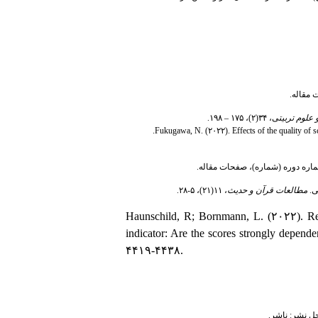
 مقاله.
علوم تربیت
ی، ۳۴(۲)، ۱۷۵ – ۱۹۸.
Fukugawa, N. (۲۰۲۲). Effects of the quality of sc
 شماره دوره (شماره)، صفحات مقاله.
مطالعات قرآن و حدیث
، ۱۱(۲۱)، ۵-۲۸.
Haunschild, R; Bornmann, L. (۲۰۲۲). Rele
indicator: Are the scores strongly depend
۴۴۱۹-۴۴۳۸.
حل نشر: ناشر.