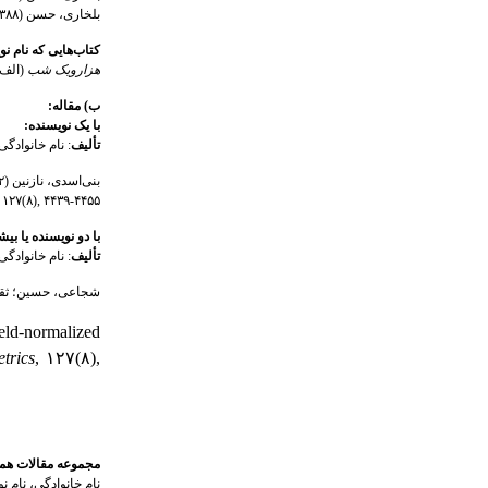
بلخاری، حسن (۱۳۸۸ب).
کتاب‌‌هایی که نام 
هزارویک شب
(الف لیله و لیل) (۱۳۲۸
ب) مقاله:
با یک نویسنده:
تألیف
: نام خانوادگ
بنی‌اسدی، نازنین (۱۳۸۲). مدیریت مشارکتی معلمان و ارتباط آن با رفتار جامعه مدنی دانش‌آموزان.
, ۱۲۷(۸), ۴۴۳۹-۴۴۵۵.
با دو نویسنده یا بیش
تألیف
: نام خانوادگ
شجاعی، حسین؛ ثقفیان، علی(۱۳۹۶). تأثیر شناخت تحولات تاریخی زبا
eld-normalized
trics
, ۱۲۷(۸),
مجموعه مقالات هما
نام خانوادگی، نام 