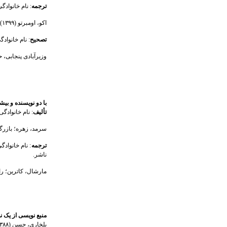
ترجمه
: نام خانوادگ
اکو، اومبرتو (۱۳۹۹).
تصحیح
: نام خانواد
وزیرآبادی پنجابی، حبیب‌ا
با دو نویسنده و بیش
تألیف
: نام خانوادگ
سرمد، زهره؛ بازرگان، 
ترجمه
: نام خانوادگ
ناشر.
مارشال، کاترین؛ راسم
منبع نویسی از یک ن
بلخاری، حسن (۱۳۸۸الف).