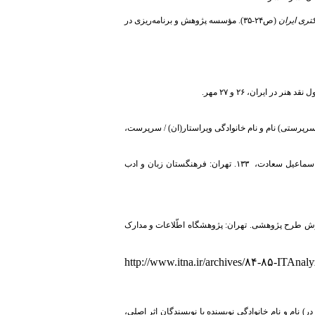
تری ایران
(ص۲۴-۳۵). مؤسسه پژوهش و برنامه‌ریزی در
به سرپرستی) نام و نام خانوادگی ویراستار(ان) / سرپرست،
(جلد ۴)، به سرپرستی اسماعیل سعادت، ۱۳۳. تهران: فرهنگستان زبان و ادب
وی کاربری اینترنت در بین افراد ۲۵ تا ۴۰ سال شهر تهران. گزارش طرح پژوهشی. تهران: پژوهشگاه اطّلاعات و مدارک
http://www.itna.ir/archives/۸۴-۸۵-ITAna
در) نام و نام خانوادگی نویسنده یا نویسندگان اثر اصلی،