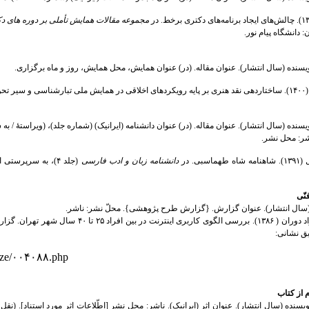
مجموعه مقالات همایش تأملی بر دوره های دک
 دانشگاه پیام نور.
نویسنده (سال انتشار). عنوان مقاله. (در) عنوان همایش، محل همایش، روز و ماه برگزاری.
۲۷ مهر.
نویسنده (سال انتشار). عنوان مقاله. (در) عنوان دانشنامه (ایرانیک) (شماره جلد)، (ویراستۀ / 
ر: محل نشر.
ی. در
دانشنامه زبان و ادب فارسی
نّی
(سال انتشار). عنوان گزارش. {گزارش طرح پژوهشی}. محلّ نشر: ناشر.
گنجی، احمد، و بهزاد دوران ( ۱۳۸۶). بررسی الگ
یق نشانی:
lyze/۰۰۴۰۸۸.php
از کتاب
ویسنده (سال انتشار). عنوان اثر (ایرانیک). ناشر: محل نشر [اطّلاعات اثر مورد استناد]. (نقل 