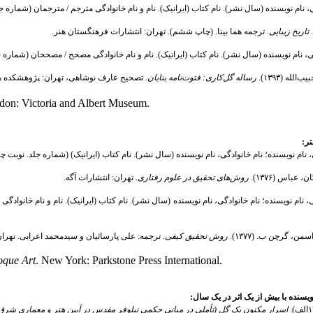
ی، نام نویسنده (سال نشر). نام کتاب (ایرانیک). نام و نام خانوادگی مترجم / مترجمان (شماره 
تاریخ زیبایی
. ترجمه هما بینا. (چاپ ششم). تهران: انتشارات فرهنگستان هنر.
گی، نام نویسنده (سال نشر). نام کتاب (ایرانیک). نام و نام خانوادگی مصحح / مصححان (شماره 
لله (۱۳۹۳).
رساله گل‌کاری: فتوت‌نامه بنایان
. تصحیح عارف نوشاهی، تهران: پژوهشکده ه
on: Victoria and Albert Museum.
تر:
ی، نام نویسنده؛ نام خانوادگی، نام نویسنده (سال نشر). نام کتاب (ایرانیک) (شماره جلد. نوبت چ
عباس (۱۳۷۶).
روش‌های تحقیق در علوم رفتاری
. تهران: انتشارات آگه.
ی، نام نویسنده؛ نام خانوادگی، نام نویسنده (سال نشر). نام کتاب (ایرانیک). نام و نام خانواد
ن، گرچن ب. (۱۳۷۷).
روش تحقیق کیفی
. ترجمه: علی پارسائیان و سیدمحمد اعرابی. تهر
oque Art
. New York: Parkstone Press International.
ویسنده با بیش از یک اثر در یک سال:
اسرار مکنون یک گل (تأملی در مبانی حکمی نیلوفر مقدس در آیین هنر و معماری شرق