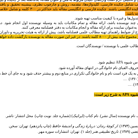
رتیب شامل چکیده فارسی، کلیدواژه‌ها، مقدمه، روش و چارچوب نظری، پیشینه تحقیق و یافته‌
فهرست منابع و چکیده انگلیسی باشند. چکید
جه باشد.
جدول‌ها و غیره با کیفیت مناسب تهیه شوند.
 چند نویسنده باشد، ارائه مقاله و تمام مکاتبات باید به وسیله نویسنده اول انجام شود. 
به‌عنوان نماینده برای ارائه مقاله و انجام مکاتبات به دفتر فصلنامه معرفی کنند.
رج از ضوابط راهنمای تهیه مطالب علمی فصلنامه باشد، پیش از ارائه به هیئت تحریریه و داورا
. در غیر این صورت مقاله به نویسنده بازگشت داده خواهد شد.
ب علمی با نویسنده / نویسندگان است.
APA تنظیم شود.
حروف الفبای نام خانوادگی در انتهای مقاله آورده شود.
 به یک فرد است نام و نام خانوادگی تکراری در منابع دوم و بیشتر حذف شود و به جای آن خط 
ح زیر است:
ی، نام نویسنده (سال نشر). نام کتاب (ایرانیک) (شماره جلد. نوبت چاپ). محل انتشار: ناشر.
(۱۳۷۳).
از کوچۀ رندان: دربارۀ زندگی و اندیشۀ حافظ
(چاپ پانزدهم). تهران: سخن.
(۱۳۸۹).
تاریخ تطبیقی هنر
(جلد ۱). تهران: انتشارات سوره مهر.