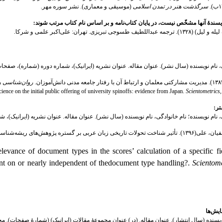
سرگذشت هنر در تمدن اسلامی
(موسیقی و معماری). نشر سوره مهر.
نویسندۀ آنها مشخّص نیست، در پایان کتاب‌نامه و بر اساس نام کتاب مرتب شوند:
). ترجمه عبداللطیف طسوجی تبریزی. تهران: علی‌‌اکبر علمی و شرکا.
ی، نام نویسنده (سال نشر). عنوان مقاله. عنوان نشریه (ایرانیک)، شماره دوره (شماره)، صفحات
روان‌شناسی و 
ience on the initial public offering of university spinoffs: evidence from Japan.
Scientometrics
تر:
ی، نام نویسنده؛ نام خانوادگی، نام نویسنده (سال نشر). عنوان مقاله. عنوان نشریه (ایرانیک)،
ن عربی بر گستره پژوهش‌های ریشه‌شناسی.
vance of document types in the scores’ calculation of a specific fi
ent on or nearly independent of thedocument type handling?.
Scientome
یش‌ها
نویسنده (سال انتشار). عنوان مقاله. (در) عنوان مجموعۀ مقالات (ایرانیک) (شمارۀ صفحات). م