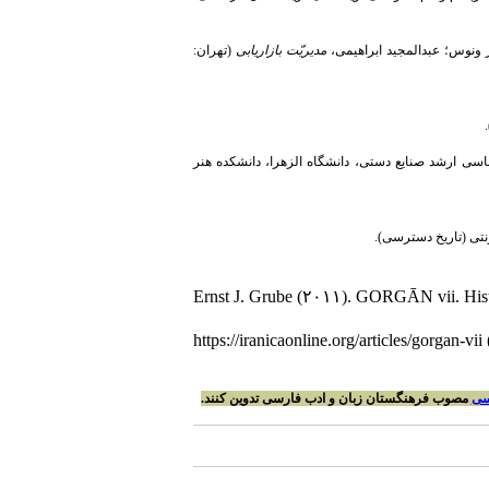
ور ونوس؛ عبدالمجید ابراهیمی،
مدیریّت بازاریابی
(تهران:
شناسی ارشد صنایع دستی، دانشگاه الزهرا، دانشکده هنر
ترنتی (تاریخ دسترسی).
Ernst J. Grube (۲۰۱۱). GORGĀN vii. Histor
https://iranicaonline.org/articles/gorgan-vi
سی
مصوب فرهنگستان زبان و ادب فارسی تدوین کنند.