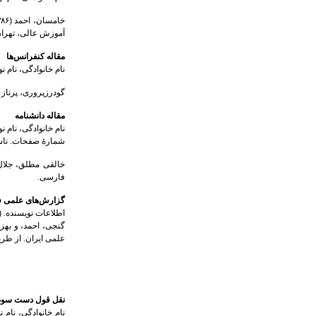
خامسان، احمد (۱۳۸۶). چالش‌های ایجاد برنامه‌های دکتری برخط. در
آموزش عالی، تهران:
مقاله کنفرانس‌ها
نام خانوادگی، نام 
گودرزپروری، پرناز (۱۴۰۰). ساختاردهی نقد هنری بر پایه رویکردهای اخلاقی در همایش ملی تبارشناسی و سیر تحول نقد هنر در ایران، ۲۶ و 
مقاله دانشنامه
نام‌ خانوادگی، نام 
شمارۀ صفحات. ناش
خالقی مطلق، جلال (۱۳۹۱). شاهنامه شاه طهماسب
فارسی.
گزارش‌های علمی ف
اطلاعات نویسنده. 
علمی ایران. از طر
نقل قول دست سوم 
نام خانوادگی، نام ن