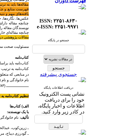
فهرست داوران
مقاله‌ها باید به ت
یافته‌های مهم و نتی
عکس‌ها، نگاره‌ها، 
ISSN: ۲۲۵۱-۸۶۳۰
چنانچه مقاله دارای
e-ISSN: ۲۲۵۱-۹۹۷۱
نویسندگان مقاله را 
چنانچه مقاله‌ای خا
مقالات پژوهشی در مجموع نباید بیش از ۸۰۰۰ کلمه باشند
جستجو در پایگاه
مسئولیت صحت مطال
کتاب‌نامه
کتاب‌نامه باید براساس شیوه 
کتاب‌نامه به ترتیب 
جستجوی پیشرفته
در منابعی که متعلق
نام خانوادگی و نام (۱۳۶۰). ....
ــــــــــــــــــ (۱۳۸۳). ....
دریافت اطلاعات پایگاه
نشانی پست الکترونیک
تنظیم کتاب‌نامه به شیوه APA به شر
خود را برای دریافت
اطلاعات و اخبار پایگاه،
الف) کتاب‌‌ها
در کادر زیر وارد کنید.
با یک نویسنده:
تألیف
: نام خانوادگ
ـ زرین‌کوب، عبدالحسین 
ـ گودرزی دیباج، مرتضی 