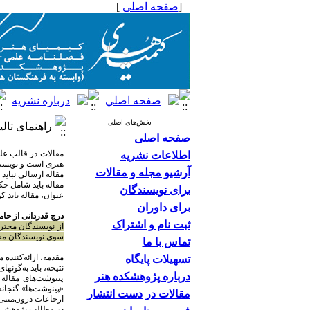
[
صفحه اصلی
]
بخش‌های اصلی
راهنمای تال
صفحه اصلی
مقالات در قالب عل
اطلاعات نشریه
هنری است و نویسنده
آرشیو مجله و مقالات
مقاله ارسالی نباید 
مقاله باید شامل چک
برای نویسندگان
عنوان، مقاله باید کو
برای داوران
درج قدردانی از حام
ثبت نام و اشتراک
از نویسندگان محترم
سوی نویسندگان مقاله
تماس با ما
مقدمه، ارائه‌کنند
تسهیلات پایگاه
نتیجه، باید به‌گون
درباره پژوهشکده هنر
پینوشت‌های مقاله 
«پینوشت‌ها» گنجاند
مقالات در دست انتشار
ارجاعات درون‌متنی 
در مطالب پژوهشی و تحل