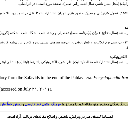
رانیک) (محل نشر: ناشر، سال انتشار اثر اصلی)، صفحۀ مورد استناد در اثر اصلی.
اصول بازاریابی و مدیریّت امور بازار
. تهران: انتشارات توکا. نقل در احمد روستا؛ دا
ه:
نویسنده (سال دفاع).
عنوان پایان‌نامه
. مقطع تحصیلی و رشته، نام دانشگاه، نام دانشکده (گروه).
بررسی نوع فعالیت و نقش زنان در عرصه هنرهای سنتی دوره قاجار
. پایان‌نامه کار
.
الکترونیکی:
ویسنده (سال انتشار). نام مقاله (ایتالیک). نام نشریه الکترونیکی یا تارنما (ایتالیک). نشانی این
y from the Safavids to the end of the Pahlavi era.
Encyclopaedia Iran
i (accessed on July ۲۱, ۲۰۱۱).
نگارندگان محترم متن مقاله خود را مطابق با
فرهنگ املایی خط فارسی
و
دستور خطّ فار
فصلنامهٔ
کیمیای هنر
در ویرایش، تلخیص و اصلاح مقاله‌های دریافتی آزاد است.