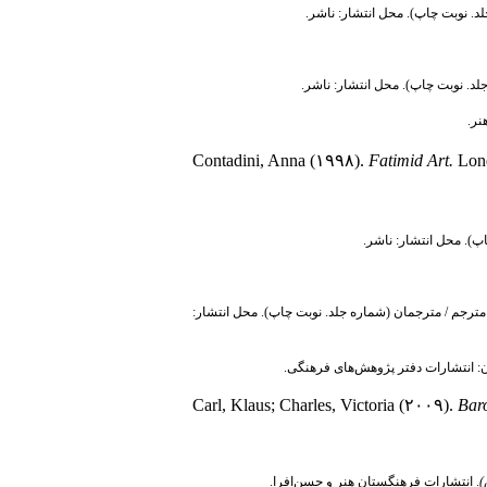
جلد. نوبت چاپ). محل انتشار: ناشر.
جلد. نوبت چاپ). محل انتشار: ناشر.
نر.
Contadini, Anna (۱۹۹۸).
Fatimid Art.
Lond
اپ). محل انتشار: ناشر.
گی مترجم / مترجمان (شماره جلد. نوبت چاپ). محل انتشار:
ان: انتشارات دفتر پژوهش‌های فرهنگی.
Carl, Klaus; Charles, Victoria (۲۰۰۹).
Bar
)
. انتشارات فرهنگستان هنر و حسن‌افرا.