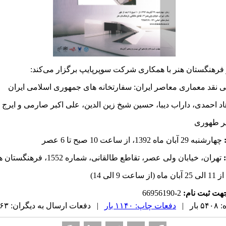
فرهنگستان هنر با همکاری شرکت سوپرپایپ برگزار می‌کند:
د معماری معاصر ایران: سفارتخانه های جمهوری اسلامی ایران
د احمدی، داراب دیبا، حسین شیخ زین الدین، علی اکبر صارمی و ایرج 
یر طهوری
:
چهارشنبه 29 آبان ماه 1392، از ساعت 10 صبح تا 6 عصر
:
تهران، خیابان ولی عصر، تقاطع طالقانی، شماره 1552، فرهنگستان هنر
از 11 الی 25 آبان ماه (از ساعت 9 الی 14)
ت ثبت نام:
2
-
66956190
ر |
دفعات چاپ: ۱۱۴۰ بار
| دفعات ارسال به دیگران: ۶۳ بار |