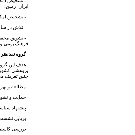
- تشخیص امکان
ایران ‌ زمین؛
- تشخیص امکانا
- تلاش در ساما
- تشویق محققان
فرهنگ بومی و 
گروه نقد هنر
هدف این گروه
پژوهشی کشور می
چنین تعریف می
مطالعه و بهره ‌
حمایت و تشویق
پیشنهاد سیاست
برپایی نشست ‌ 
بررسی کاستی ‌