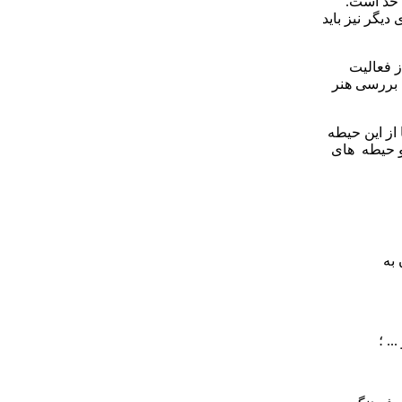
د حد است.
دیگر نیز باید
 فعالیت ‌
 بررسی هنر
از این حیطه
 حیطه ‌ های
 به
. ؛