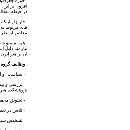
حوزه جغرافیایی
افزون بر این، م
در حیطه مطالعه
فارغ از اینکه گ
های مربوط به 
معاصر از نظر ر
همه مصنوعات سا
نیازمند دلیل ا
آن بر هنر ایرن
وظایف گروه ت
- شناسایی و ار
- بررسی و پیشن
پژوهشکده هنرِ
- تشویق محققان
- تلاش در تعمی
- تشخیص سیاست 