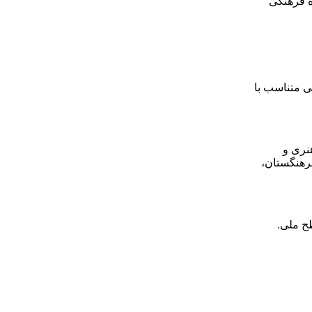
ه فرهنگی
نی متناسب با
نری و
فرهنگستان،
ح ملی.