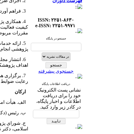
فهرست داوران
2. اجرای طرح ‌ های پژوهشی بنیادی، کاربردی و توسعه ‌ ای به منظور تحقق اهداف پژوهشکده
3. فراهم آوردن امکانات لازم و متناسب با فعالیت ‌ های پژوهشی مرتبط
ISSN: ۲۲۵۱-۸۶۳۰
4. همکاری پ
e-ISSN: ۲۲۵۱-۹۹۷۱
کیفیت فعالیت ‌
مقررات مربو
جستجو در پایگاه
5. ارائه خد
پژوهشی انجام 
6. انتشار مجل
اهداف پژوهشک
جستجوی پیشرفته
7. برگزاری ه
رعایت ضوابط 
دریافت اطلاعات پایگاه
نشانی پست الکترونیک
ارکان
خود را برای دریافت
اطلاعات و اخبار پایگاه،
الف. هیأت امن
در کادر زیر وارد کنید.
ب. رئیس (دکتر
ج. شورای پژوهش
اسلامی، دکتر ن