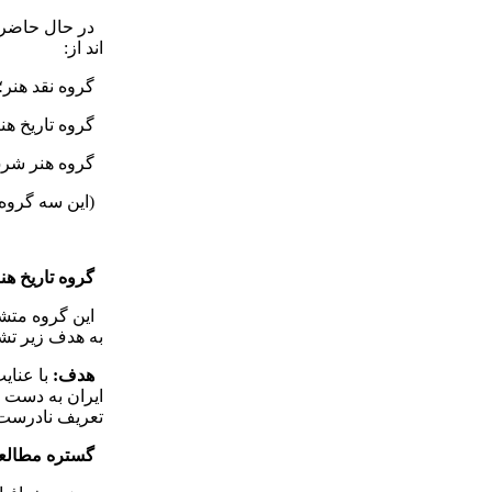
اند از:
گروه نقد هنر؛
گروه تاریخ هنر
گروه هنر شرق
(این سه گروه 
گروه تاریخ هن
این گروه متشکل
به هدف زیر ت
هدف:
با عنای
ایران به دست م
تعریف نادرست آ
گستره مطالعات