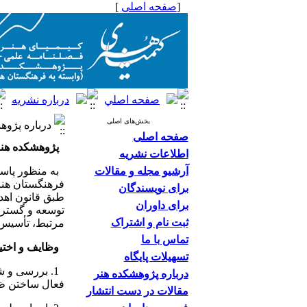
[
صفحه اصلی
]
بخش‌های اصلی
درباره پژوه
صفحه اصلی
پژوهشکده هن
اطلاعات نشریه
آرشیو مجله و مقالات
به منظور پاسخ
فرهنگستان هن
برای نویسندگان
برای داوران
توسعه و گسترش
ثبت نام و اشتراک
مرتبط، تأسیس
تماس با ما
وظایف و اختی
تسهیلات پایگاه
1. بررسی و ش
درباره پژوهشکده هنر
فعال ساختن ظرف
مقالات در دست انتشار