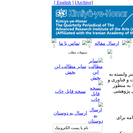
[ English ]
]
Archive
[
تسهیلات مطلب
سایر مطالب این
بخش
ر وابسته به
و فناوری و
طبق قانون اهداف، وظایف و تشکیلات وزارت علوم، تحقیقات و فناوری در سال 1383 به منظور
ی پژوهشی
نسخه قابل چاپ
ارسال به دوستان
امه برای