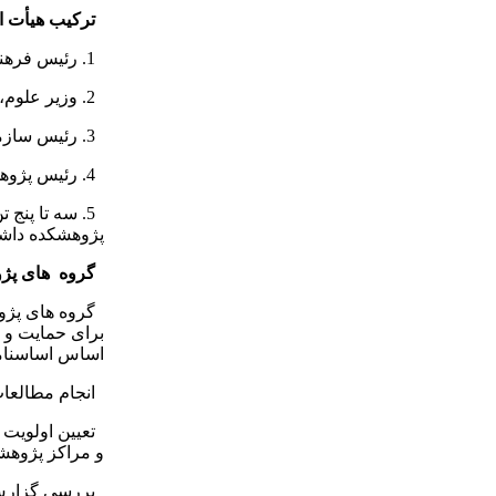
ترکیب هیأت ام
1. رئیس فرهنگستان هنر (رئیس هیئت امنا)
2. وزیر علوم، تحقیقات و فناوری یا نماینده وی
3. رئیس سازمان مدیریت و برنامه ‌ ریزی کشور یا نماینده وی
4. رئیس پژوهشکده (دبیر هیأت امنا)
5. سه تا پن
پژوهشکده داشت
گروه
‌ های پ
گروه های پژوه
برای حمایت و 
اساس اساسنامه
انجام مطالعا
تعیین اولویت ‌
و مراکز پژوهش
بررسی گزارش 