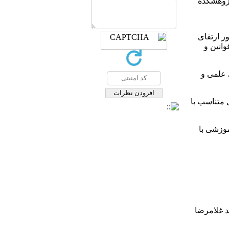
ر ارتقای
وانین و
 علمی و
ی متناسب با
موزشی با
د غلامرضا