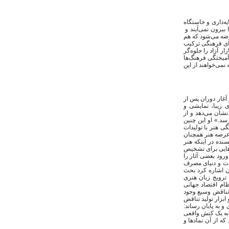
یه‌داری و خاستگاه
بیرون نمی‌آیند و
رضه می‌شود که هم
های فرهنگی ترکیب
ر آزاد را جلوه‌گر
‌آمیختگی فرهنگ‌ها
نمی‌خواهند از این
ه در بیان غیر عقلانی شدن هنر در جهان امروز از دید نویسنده خاطرنشان کرد : «هنر بعد از 1989 و آغاز دوران پس از
ت هنری تلخ دهه 80 جای خود را با آثاری زیبا، نمایشی و
شان می‌دهد و از
سد.» او این چنین
گی هنر با تولیدات
 عرصه هنر همچنان
سنده در اینکه هنر
رهایی برای تشخیص
ورود بعضی آثار را
غات و دنیای مصرف
آن اشاره کرد بحث
ترویج زبان هنری
ام اقتصاد جهانی
 تناقض وسیع وجود
ابزار تولید تناقض
و به پایان رساند:
 به یک کنش واقعی
ه از آن نمادها و