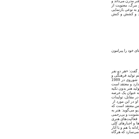
ر مدرن می‌داند و
 مرگ، معنویت از
به نوعی بازنمایی
وند و کشش و کنش
ای خود را پیرامون
 گفت: «هر دو نفر
هم تولید فرهنگی و
هم مناسبات اجتماعی و سیاسی در یک کلان روایت قابل توضیح است. استلا براس هنر معاصر را با فروپاشی شوروی در 1989
دارد و معتقد است
لید هنر بدون تکیه
به عنوان یک عرصه
ر مقابل، تولیدات
و در این مورد از
راس معتقد است که
یو می‌گوید: هنر به
 خشونت و بی‌رحمی
فعالیت‌های هنری
ها و اجبارهای کلی
ه با هم و با آثار
 می‌سازد که هرگاه