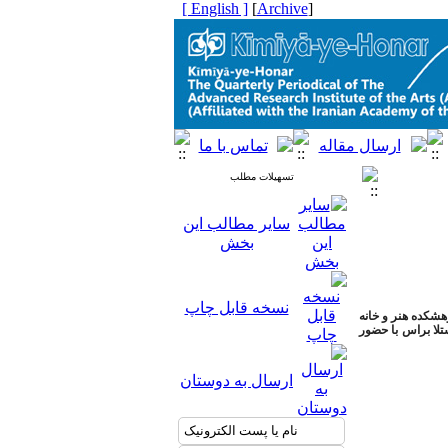
[ English ]
]
Archive
[
تسهیلات مطلب
سایر مطالب این
بخش
نسخه قابل چاپ
شکده هنر و خانه
تلا براس با حضور
ارسال به دوستان