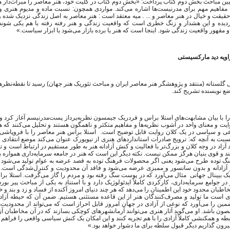
تبیین مباحث بخش دوم کتاب پرداخت: «بخش دوم کتاب در کلیت خود، هنر معاصر را میراث‌دار هن
 مفاهیم مهم برای مدرنیست‌ها اشاره می‌کند. مواردی همچون: نسبت ماده و مدیوم هنری و
قت و خیال در هنر معاصر و ... . میه معتقد است : هنر معاصر به اصل زندگی نزدیک شده و 
دیده و این هشدار و زنگ خطری است که واقعیت زندگی و هنر رفته رفته با هم یکی ش
 و مقهور واقعیت زندگی شود. اینجا است که هنر یا برده بازار می‌شود یا ابزار سیاست.»
 زاویه دید مارکسیستی
لی گلستانه (منتقد و پژوهشگر هنر معاصر ایران و مباحث تئوریک هنر جهان) رسید تا نقطه‌نظره
ضع نویسنده تشریح کند.
 با بیان مشابهت‌های استلا براس و فردریک جیمسون نظریه‌پرداز پست‌مدرنیسم آغاز کرد و
وایت و معنای واحد در آشوب نظریه‌ها و مفاهیم متکثر و ناهمگون هستند و تحلیل می‌کنند که 
سبت به آنچه که: ترویج صادرات استانداردهای هنری از نیویورک عنوان می‌کند موضع انتقادی 
د آزاد در وجه کلان و بزرگ‌تر با فعالیت و کنش آزادانه هنر به طور مستقیم در ارتباط است و تو
ند و قوی بنیان هرگز ممکن نیست. نکته دیگر این است که هنر در جامعه سرمایه‌داری همواره 
رهنگ توده طرح می‌شود یعنی اگر محصولات فرهنگ توده به قصد عرضه به عوام تولید می‌شود د
 آزادانه و بدون سانسور و ممیزی عرضه می‌شود و فاقد آن محدودیت و کنترل‌شدگی است. ا
ک بیینال جهانی مثال می‌آورد که در پوست سگ رفته بود و مردم را گاز می‌گرفت. استلا ب
 در جوامع سرمایه‌داری، کارکردی کاملاً ایدئولوژیک دارد و با استناد به یکی از مباحث پیر بورد
طبان محدود خود این اطمینان را می‌دهد که هر چند دنیای امروز آکنده از فساد و زد و بند و
است ما تولید و مصرف‌کنندگان هنر از این قاعده مستثنی هستیم. ضمن آن که حیطه آزاد 
ضمین را می‌آورد که نوعی از آزادی در جهان امروز قابل احراز است که می‌تواند از محدودیت‌
ون باشد. او می‌گوید آثار هنری می‌توانند آرمانشهرهای کوچکی بسازند که در آن مخاطبان آزادان
ابطه و همکنشی کاملاً آزادی را با هم تجربه کنند و این امکان یک کنش سیاسی واقعی را فراهم
بیرون گذاریم دیگر قبول سلطه برای ما دشوار خواهد بود.»