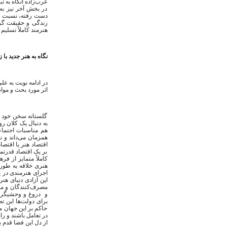
عرب‌زاده آنگاه به 
در بخش آخر نیز به
دست رفته، نسبت حقی
زندگی و حقیقت گر
هنرمند کاملاً تسلیم
نگاه به هنر جدید با
در ادامه نوبت به ع
اثر مورد بحث و موا
گلستانه سخن خود را
به دنبال یک کلان ر
همزمان می‌داند و ن
اقتصاد هنر یا اقتصا
بر یک اقتصاد قدرتم
کاملاً متمایز از ف
هنری خلاقه به طور
اجرای هنرمندی در ی
این آزادی دنیای هنر
مصرف‌کنندگان و مخا
و دروغ و وحشیگری 
برای دولت‌ها این ت
حاکم بر این جهان مص
در تعامل باشند و ر
از دل این فضا قدم 