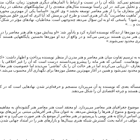
ستجو نمی‌کند بلکه آن را در نسبت و ارتباط با المان‌های دیگری همچون: زمان، مکان، من
 و تحلیل می‌کند. در این راستا نویسنده مثال‌های متعددی را از نمایشگاههای مختلف در زمان
اور متعارف ما را از هنر معاصر توسعه بخشد.» وی افزود: «اساساً یکی از مهم‌ترین محورها
 "ماهیت معاصریت" یک اثر هنری است و طرح این پرسش که: آیا اثری که امروز خلق می‌شود لز
ی شود؟ پاسخی که او به این سؤال می‌دهد چندوجهی است: مخاطبان، نهادهای مؤثر در شکل‌گ
ت و ... .»
رد موزه‌ها از دیدگاه نویسنده اشاره کرد و یادآور شد: «او پیدایش موزه های هنر معاصر را د
 هنر مدرن هستند بررسی می‌کند و در واقع از دید او موزه‌ها نخستین پایگاههایی هستند 
نری محدود نمی‌شوند.»
ه به ترسیم تفاوت میان هنر معاصر و هنر مدرن از منظر نویسنده پرداخت و اظهار داشت: «کا
 بودهاست. کسانی که هنر مانه را پیشرو می‌دانستند درست است که آن را غیر اخلاقی یا غ
عارف –ارزیابی می‌کردند اما در هر حالت آن را یک "نقاشی" می‌دیدند اما خصوصیت هنر مع
محدود نمی‌شود و همین در آغاز مهم‌ترین معضل موزه‌ها برای نگهداری آثار محسوب می‌شد.»
«مسأله بعدی که نویسنده به آن می‌پردازد منسجم و حرفه‌ای‌تر شدن نهادهایی است که در 
 هستند و چرخه اقتصادی آن را شکل می‌دهند.
ه موضوع جغرافیای هنر معاصر می‌پردازد. او معتقد است هنر معاصر هنر گشوده‌ای به مفاهی
سیع و متنوع از هنرها را پوشش می‌دهد. به عنوان مثال هنر آفریقایی مبتنی بر آیین‌های بوم
این اساس ارجاع به هنر بومی یا پریمیتیو در هنر معاصر از موضع یک هنر صورت می‌گیرد و نه 
 مؤلف در ادامه بحث گسترش شبکه هنری بیینال‌ها و بازارهای هنر را در امتداد جهانی شدن ا