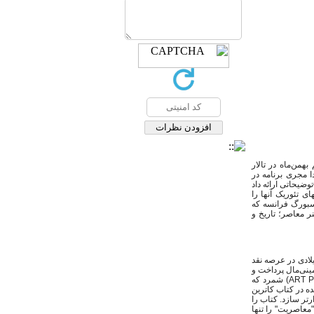
من‌ماه در تالار
ا مجری برنامه در
یحاتی ارائه داد
ی تئوریک آنها را
سبورگ فرانسه که
ر معاصر؛ تاریخ و
 اشاره به سفر این نویسنده به ایران در چند سال گذشته به معرفی جایگاه و پیشینه وی از دهه 60 میلادی در عرصه نقد
ینی‌مال پرداخت و
ART 
) شمرد که
ده در کتاب کاترین
تر سازد. کتاب را
معاصریت" را تنها