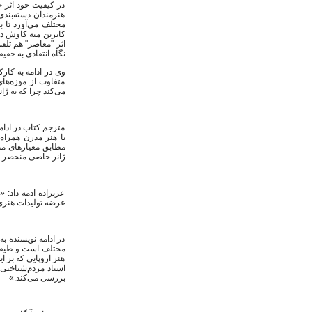
در کیفیت خود اثر ج
هنرمندان دسته‌بندی
مختلف می‌آورد تا ب
کاترین میه کاوش در
اثر "معاصر" هم تلق
نگاه انتقادی به حقیق
وی در ادامه به کارک
متفاوت از موزه‌های
می‌کند چرا که به ژا
مترجم کتاب در ادام
با هنر مدرن همراه
مطابق معیارهای مت
ژانر خاصی منحصر و 
عربزاده ادمه داد: 
عرضه تولیدات هنری
در ادامه نویسنده ب
مختلف است و طیفی و
هنر اروپایی که بر 
اسناد مردم‌شناختی.
بررسی می‌کند.»