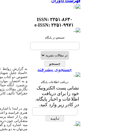
فهرست داوران
ISSN: ۲۲۵۱-۸۶۳۰
e-ISSN: ۲۲۵۱-۹۹۷۱
جستجو در پایگاه
به گزارش روابط عم
جستجوی پیشرفته
«استاد جلیل شهناز
خصوص دو کتاب مورد
و به اختصار، موارد
دریافت اطلاعات پایگاه
برشمرد. آنگاه جما
نشانی پست الکترونیک
نگارش مقالات پژوهش
خود را برای دریافت
جغرافیا" تألیف کات
اطلاعات و اخبار پایگاه،
در کادر زیر وارد کنید.
هنری فرانسه و اعتب
وی را از جمله پرس
متفکرانی چون دریدا 
میه اشاره کرد و گف
می‌توان به دو بخش 