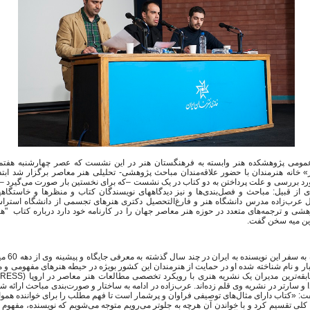
ومی پژوهشکده هنر وابسته به فرهنگستان هنر در این نشست که عصر چهارشنبه هفتم به
» خانه هنرمندان با حضور علاقه‌مندان مباحث پژوهشی- تحلیلی هنر معاصر برگزار شد ابتد
 بررسی و علت پرداختن به دو کتاب در یک نشست –که برای نخستین بار صورت می‌گیرد –توض
ی از قبیل: مباحث و فصل‌بندی‌ها و نیز دیدگاههای نویسندگان کتاب و منظرها و خاستگاهها
ل عرب‌زاده مدرس دانشگاه هنر و فارغ‌التحصیل دکتری هنرهای تجسمی از دانشگاه استرا
ی و ترجمه‌های متعدد در حوزه هنر معاصر جهان را در کارنامه خود دارد درباره کتاب "هن
رین میه سخن گفت.
وی در ابتدا با
ار و نام شناخته شده او در حمایت از هنرمندان این کشور بویژه در حیطه هنرهای مفهومی و م
ابقه‌ترین مدیران یک نشریه هنری با رویکرد تخصصی مطالعات هنر معاصر در اروپا (
PRESS
و سارتر در نشریه وی قلم زده‌اند. عرب‌زاده در ادامه به ساختار و صورت‌بندی مباحث ارائه ش
ت: «کتاب دارای مثال‌های توصیفی فراوان و پرشمار است تا فهم مطلب را برای خواننده هموار
کلی تقسیم کرد و با خواندن آن هرچه به جلوتر می‌رویم متوجه می‌شویم که نویسنده، مفهوم "