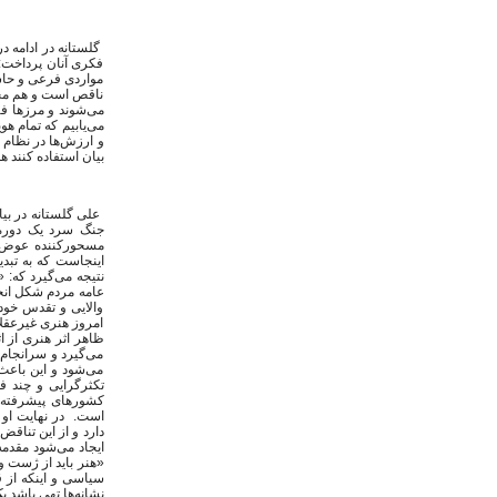
گلستانه در ادامه د
فکری آنان پرداخت: 
مواردی فرعی و حاشی
ناقص است و هم محد
می‌شوند و مرزها فرو
می‌یابیم که تمام ه
و ارزش‌ها در نظام ب
بیان استفاده کنند ه
مسحورکننده عوض می
اینجاست که به تبدی
نتیجه می‌گیرد که: 
عامه مردم شکل انحر
والایی و تقدس خود ر
امروز هنری غیرعقلا
ظاهر اثر هنری از اث
می‌گیرد و سرانجام 
می‌شود و این باعث
تکثرگرایی و چند ف
کشورهای پیشرفته 
است. در نهایت او ب
دارد و از این تناقض
ایجاد می‌شود مقدمه
«هنر باید از ژست و
سیاسی و اینکه از 
نشانه‌ها تهی باشد ی