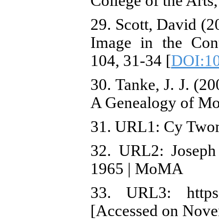
College of the Arts,
29. Scott, David (
Image in the Con
104, 31-34 [
DOI:10
30. Tanke, J. J. (2
A Genealogy of Mo
31. URL1: Cy Twom
32. URL2: Joseph
1965 | MoMA
33. URL3: https://
[Accessed on Nove