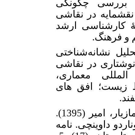
14. شمشکی، زهرا (1391). بررسی چگونگی
نقشمایه در نقاشی
پایان‌‌‌‌‌نامۀ کارشناسی ارشد
م و فرهنگ
15. ، زهرا (1394). تحلیل نشانه‌‌‌‌‌شناختی
ای نوشتاری در نقاشی
 المللی معماری
 زیست؛ افق های
16. محمدی خانقشلاقی، فرزانه؛ مازیار، امیر (1395).
ناردو داوینچی. نامه