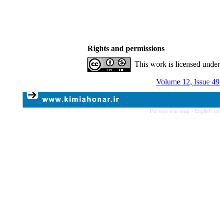
Rights and permissions
This work is licensed unde
Volume 12, Issue 49
Persian site map -
English si