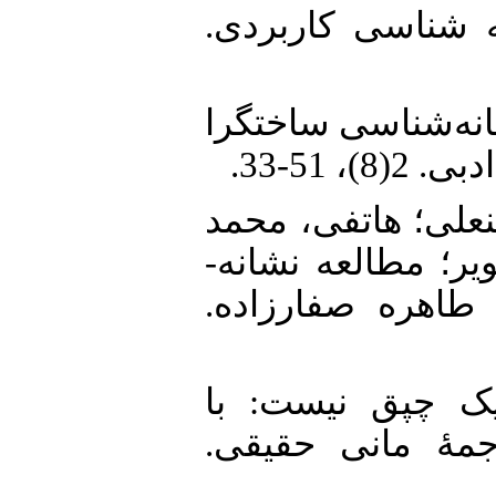
7.  (1387). نشانه شناسی کاربردی
8. (1388). از نشانه‌‌‌‌‌شناسی ساختگرا
، 51-33
9. ی؛ هاتفی، محمد
(1388). طالعه نشانه
 طاهره صفارزاده
10. 137). این یک چپق نیست: با
 ترجمۀ مانی حقیقی