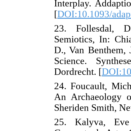
Interplay. Addapti
[
DOI:10.1093/adap
23. Follesdal, 
Semiotics, In: Chi
D., Van Benthem, J
Science. Synthes
Dordrecht. [
DOI:10
24. Foucault, Mic
An Archaeology o
Sheriden Smith, Ne
25. Kalyva, Eve