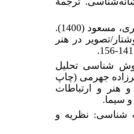
3. . مبانی نشانه‌‌‌‌‌شناسی. ترجمۀ
4. حکیم، اعظم؛ پاکزاد، زهرا ؛ کوثری، مسعود (1400).
وشتار/تصویر در هنر
5.  روش و روش شناسی تحلیل
برزاده جهرمی (چاپ
و هنر و ارتباطات
و سیما
6. (1388). نشانه شناسی: نظریه و