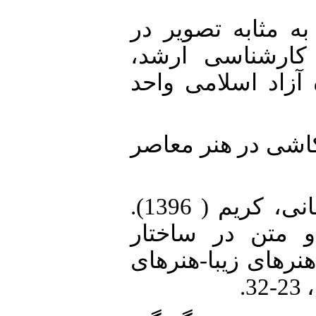
11. ). نوشتار به مثابه تصویر در
امۀ کارشناسی ارشد
آزاد اسلامی واحد
12. حمید (1396). کنکاشی در هنر معاصر
13. کفشچیان مقدم، اصغر؛ اله خانی، کریم ( 1396).
 و متن در ساختار
. هنرهای زیبا-هنرهای