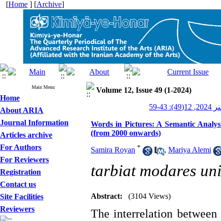
[
Home
] [
Archive
]
Main Menu
Volume 12, Issue 49 (1-2024)
Home
: 43-59
About ARIA
Journal Information
Words in Pictures: A Semantic Analys
(from 2000 onwards)
Articles archive
For Authors
*
Samira Royan
,
Mariya Alemi
For Reviewers
tarbiat modares uni
Registration
Contact us
Abstract:
(3104 Views)
Site Facilities
Reviewers
The interrelation between