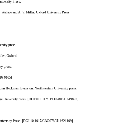
niversity Press.
. Wallace and A. V. Miller, Oxford University Press.
ersity press.
ller, Oxford.
ty press.
16-0105
]
 John Heckman, Evanston: Northwestern University press.
 University press. [
DOI:10.1017/CBO9780511619892
]
iversity Press. [
DOI:10.1017/CBO9780511621109
]