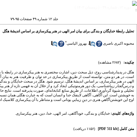
دوره ۱۲، شماره ۴۹ - ( زمستان ۱۴۰۲ )
جلد ۱۲ شماره ۴۹ صفحات ۹۵-۷۹
تحلیل رابطۀ خدایگان و بندگی برای بیان امر الهی در هنر پیکرسازی بر اساس اندیشۀ هگل
*
محبوبه اکبری ناصری
،
بهروز الیاسی
چکیده:
(۲۶۸۲ مشاهده)
هگل در
پدیدارشناسی روح
، ذیل مبحث دین، اشارت مختصری به هنر پیکرسازی در رابطه با بیان
است، در هر دو متن، توانسته است از طریق پیکرسازی در حد توان و ظرفیت هنر به بیان آگا
الهی در هنر پیکرسازی، بر اساس اندیشۀ هگل، ترسیم شود. هگل در مبحث خدایگان و بندگی ک
و
درس‌گفتار زیباشناسی
، یک دور هرمنوتیکی ایجاد کرد و از خلال آن به فهمی تازه از هن
تحلیلی و شیوۀ گردآوری اطلاعات، از طریق منابع کتابخانه‌ای، صورت پذیرفته است. نتایج ح
به خویشتن است. این آگاهی، آگاهی لاینفک خدا و انسان است که به عبارت هگلی همان نسبت 
اوج این خویشتن‌آگاهیِ هنری در دینِ زیباییِ یونانی است و متناظر با آن پیکرسازی کلاسیک 
واژه‌های کلیدی:
خدایگان و بندگی
،
خودآگاهی
،
امر الهی
،
خدا
،
دین
،
هنر پیکرسازی.
متن کامل
[PDF 511 kb]
(۱۱۵۶ دریافت)