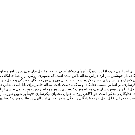
 امر الهی دارد، امّا در
درس‌گفتارهای زیباشناسی
به طور مفصل بدان می‌پردازد. امر مطلق 
هی از خویشتن بپردازد. در این مقاله تلاش شده است که تصویری روشن از رابطۀ خدایگان و 
وچک‌ترین اشاره‌ای به هنر نکرده است؛ بااین‌حال می‌توان بین خدایگان و بندگی و فصل دین 
ر پیکرسازی، بر اساس نسبت خدایگان و بندگی، دست یافت. مقالۀ حاضر برای نائل آمدن به این
اصل از این پژوهش نشان می‌دهد که هنر پیکرسازی در هر مرحله از دین و هنر حامل بخشی از آ
خدایگان و بندگی است. خودآگاهی روح به عنوان محتوای پیکرسازی دقیقاً بر تعیین صورت آن 
است که در آن تقابل، حل و رفع خدایگان و بندگی منجر به بیان امر الهی در قالب هنر پیکرسازی