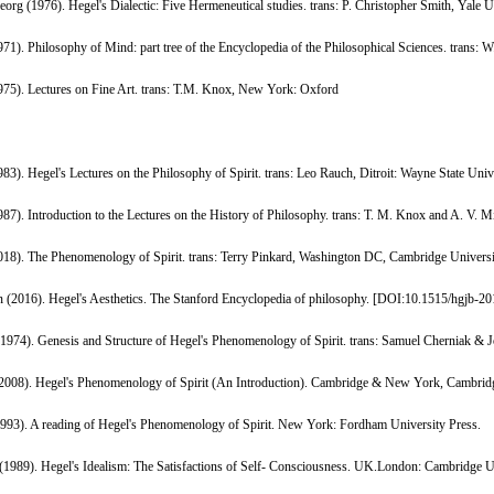
rg (1976). Hegel's Dialectic: Five Hermeneutical studies. trans: P. Christopher Smith, Yale U
71). Philosophy of Mind: part tree of the Encyclopedia of the Philosophical Sciences. trans: W
975). Lectures on Fine Art. trans: T.M. Knox, New York: Oxford
83). Hegel's Lectures on the Philosophy of Spirit. trans: Leo Rauch, Ditroit: Wayne State Univ
87). Introduction to the Lectures on the History of Philosophy. trans: T. M. Knox and A. V. Mi
018). The Phenomenology of Spirit. trans: Terry Pinkard, Washington DC, Cambridge Universi
 (2016). Hegel's Aesthetics. The Stanford Encyclopedia of philosophy. [
DOI:10.1515/hgjb-20
 (1974). Genesis and Structure of Hegel's Phenomenology of Spirit. trans: Samuel Cherniak &
(2008). Hegel's Phenomenology of Spirit (An Introduction). Cambridge & New York, Cambridge
1993). A reading of Hegel's Phenomenology of Spirit. New York: Fordham University Press.
 (1989). Hegel's Idealism: The Satisfactions of Self- Consciousness. UK.London: Cambridge Un