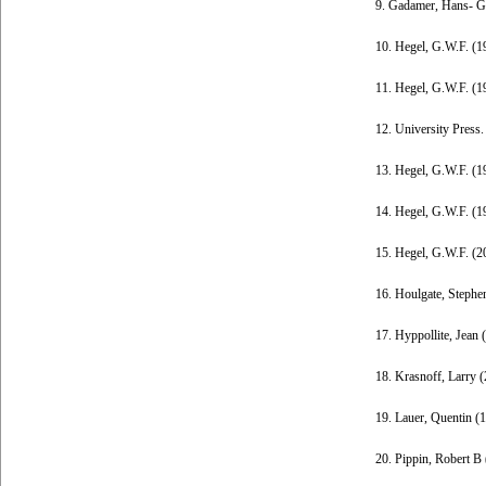
9. Gadamer, Hans- Geo
10. Hegel, G.W.F. (19
11. Hegel, G.W.F. (1
12. University Press.
13. Hegel, G.W.F. (19
14. Hegel, G.W.F. (19
15. Hegel, G.W.F. (2
16. Houlgate, Stephen
17. Hyppollite, Jean
18. Krasnoff, Larry 
19. Lauer, Quentin (
20. Pippin, Robert B