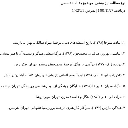
نوع مطالعه:
پژوهشي
|
موضوع مقاله:
تخصصي
دریافت: 1401/11/27 | پذیرش: 1402/6/1
۱. الیاده، میرچا (۱۳۹۸). تاریخ اندیشه‌‌‌های دینی. ترجمۀ بهزاد سالکی، تهران: پارسه.
۲. الیاسی، بهروز؛ صافیان، محمدجواد (۱۳۹۸). مرگ‌اندیشی هیدگر و نسبت آن با هنراندیشی هیدگر. فصلنامۀ علمی کیمیای هنر، ۸ (۳۲)، ۹۷-۱۰۸.
۳. دونت، ژاک (۱۳۷۷). درآمدی بر هگل. ترجمۀ محمدجعفر پوینده، تهران: فکر روز.
۴. ذاکرزاده، ابوالقاسم (۱۳۹۱). ایده‌آلیسم آلمانی (از ولف تا پیروان کانت). آبادان: پرسش.
۵. سیّداحمدیان، علیرضا (۱۳۹۶). خدایگان و بندگی از پدیدارشناسیِ روح هگل. تهران: چشمه.
۶. مرادخانی، علی (۱۳۸۰). هگل و فلسفۀ مدرن. تهران: مهر نیوشا.
۷. هیدگر، مارتین (۱۳۸۲). سرآغاز کار هنری. ترجمۀ پرویز ضیاءشهابی، تهران: هرمس.