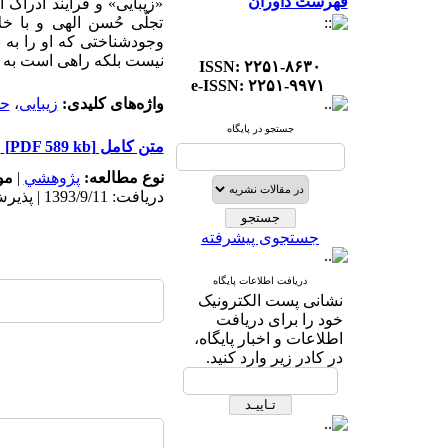
فهرست داوران
«زیبایی» و فرایند ادراک 
تجلّی حُسن الهی و با خ
وجودشناختی که او را به 
نیست بلکه راهی است به س
ISSN: ۲۲۵۱-۸۶۳۰
e-ISSN: ۲۲۵۱-۹۹۷۱
واژه‌های کلیدی:
زیبایی
،
ح
جستجو در پایگاه
متن کامل
[PDF 589 kb]
نوع مطالعه:
پژوهشي
|
مو
دریافت: 1393/9/11 | پذیرش: 1393/9/11
جستجوی پیشرفته
دریافت اطلاعات پایگاه
نشانی پست الکترونیک
خود را برای دریافت
اطلاعات و اخبار پایگاه،
در کادر زیر وارد کنید.