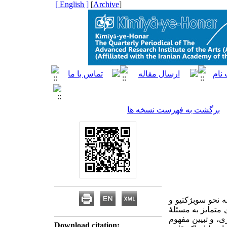
[ English ]
]
Archive
[
برگشت به فهرست نسخه ها
 نحو سوبژکتیو و
متمایز به مسئلۀ
ی، و تبیین مفهوم
Download citation: