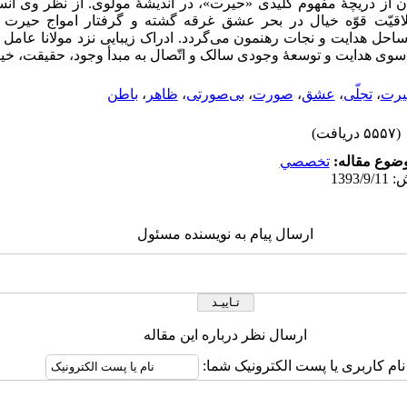
آن از دریچۀ مفهوم کلیدی «حیرت»، در اندیشۀ مولوی. از نظر وی انسا
لاقیّت قوّه خیال در بحر عشق غرقه گشته و گرفتار امواج حیرت 
ساحل هدایت و نجات رهنمون می‌گردد. ادراک زیبایی نزد مولانا عا
وی هدایت و توسعۀ وجودی سالک و اتّصال به مبدأ وجود، حقیقت، خیر،
یرت
،
تجلّی
،
عشق
،
صورت
،
بی‌صورتی
،
ظاهر
،
باطن
(۵۵۵۷ دریافت)
ضوع مقاله:
تخصصي
ارسال پیام به نویسنده مسئول
ارسال نظر درباره این مقاله
نام کاربری یا پست الکترونیک شما: