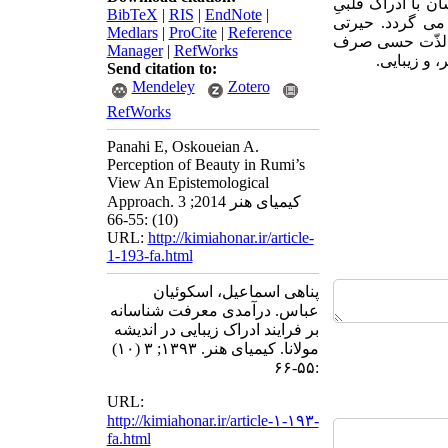
ن با ادراک قلبیِ
BibTeX
|
RIS
|
EndNote
|
می گردد. حیرتی
Medlars
|
ProCite
|
Reference
مل لذّت حسی صرف
Manager
|
RefWorks
 و زیبایی.
Send citation to:
Mendeley
Zotero
RefWorks
Panahi E, Oskoueian A.
Perception of Beauty in Rumi’s
View An Epistemological
Approach. کیمیای هنر 2014; 3
(10) :55-66
URL:
http://kimiahonar.ir/article-
1-193-fa.html
پناهی اسماعیل، اسکوئیان
عباس. درآمدی معرفت شناسانه
بر فرایند ادراک زیبایی در اندیشه
مولانا. کیمیای هنر. ۱۳۹۳; ۳ (۱۰)
:۵۵-۶۶
URL:
http://kimiahonar.ir/article-۱-۱۹۳-
fa.html